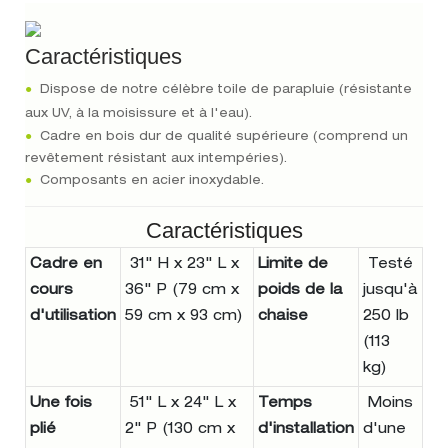
Caractéristiques
●
Dispose de notre célèbre toile de parapluie (résistante
aux UV, à la moisissure et à l'eau).
●
Cadre en bois dur de qualité supérieure (comprend un
revêtement résistant aux intempéries).
●
Composants en acier inoxydable.
Caractéristiques
Cadre en
31" H x 23" L x
Limite de
Testé
cours
36" P (79 cm x
poids de la
jusqu'à
d'utilisation
59 cm x 93 cm)
chaise
250 lb
(113
kg)
Une fois
51" L x 24" L x
Temps
Moins
plié
2" P (130 cm x
d'installation
d'une