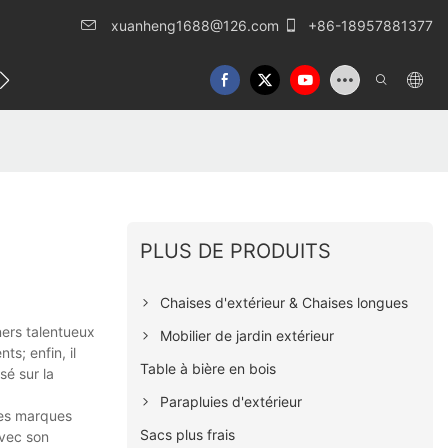
xuanheng1688@126.com
+86-18957881377
lles
Nous contacter
PLUS DE PRODUITS
Chaises d'extérieur & Chaises longues
ners talentueux
Mobilier de jardin extérieur
ts; enfin, il
Table à bière en bois
sé sur la
Parapluies d'extérieur
ses marques
Sacs plus frais
avec son