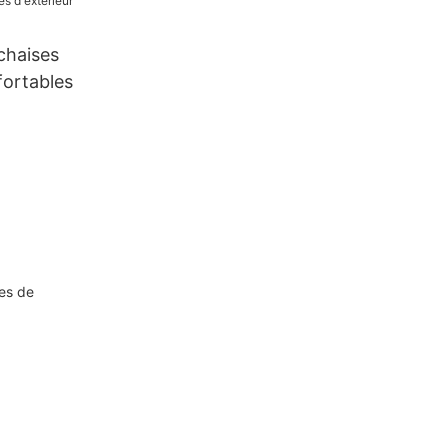
chaises
fortables
es de