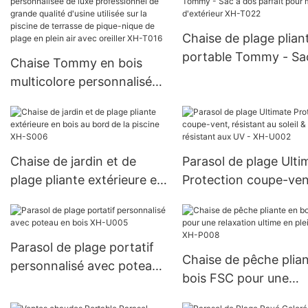
Chaise de plage plian
portable Tommy - Sa
Chaise Tommy en bois
dos parfait pour meu
multicolore personnalisée
d'extérieur XH-T022
de luxe professionnel de
grande qualité d'usine
utilisée sur la piscine de
terrasse de pique-nique de
Chaise de jardin et de
Parasol de plage Ulti
plage en plein air avec
plage pliante extérieure en
Protection coupe-ven
oreiller XH-T016
bois au bord de la piscine
résistant au soleil &
XH-S006
résistant aux UV - XH
U002
Parasol de plage portatif
Chaise de pêche plia
personnalisé avec poteau
bois FSC pour une
en bois XH-U005
relaxation ultime en p