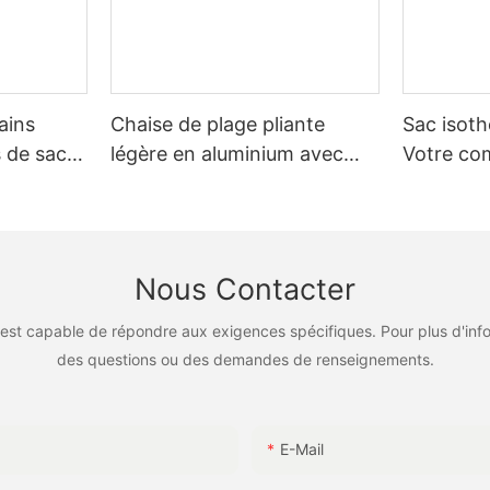
ains
Chaise de plage pliante
Sac isoth
s de sac à
légère en aluminium avec
Votre c
sac à dos et accoudoirs
indispens
personnalisables XH-T036
aventures 
sorties q
B008
Nous Contacter
est capable de répondre aux exigences spécifiques. Pour plus d'inf
des questions ou des demandes de renseignements.
E-Mail