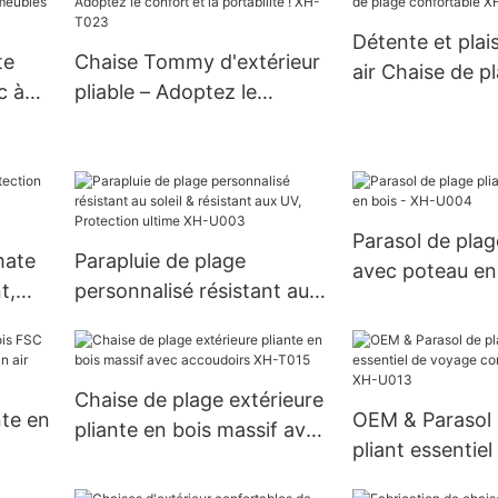
Détente et plais
te
Chaise Tommy d'extérieur
air Chaise de p
c à
pliable – Adoptez le
confortable X
bles
confort et la portabilité !
XH-T023
Parasol de plag
mate
Parapluie de plage
avec poteau en
t,
personnalisé résistant au
U004
soleil & résistant aux UV,
-
Protection ultime XH-
U003
Chaise de plage extérieure
nte en
OEM & Parasol 
pliante en bois massif avec
pliant essentie
accoudoirs XH-T015
lein
compact ODM 