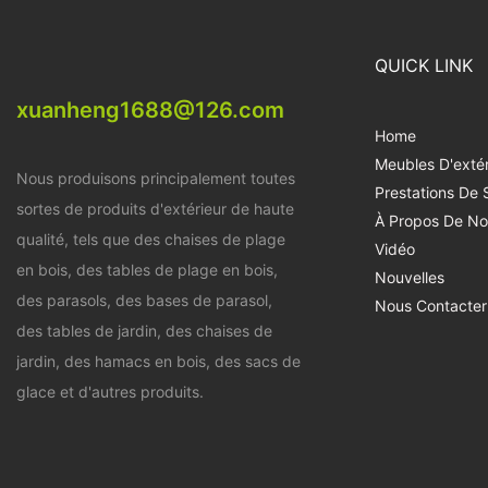
chaise longue d’extérieur pliante est son
réglage et sa polyvalence. Ces chaises longues
sont généralement dotées de plusieurs
QUICK LINK
positions d'inclinaison, vous permettant de
trouver l'angle parfait pour un confort optimal.
xuanheng1688@126.com
Que vous préfériez vous détendre au bord de
Home
la piscine, profiter du soleil ou vous offrir une
Meubles D'extér
agréable séance de lecture, le dossier et le
Nous produisons principalement toutes
repose-pieds réglables d'une chaise longue
Prestations De 
sortes de produits d'extérieur de haute
d'extérieur pliante peuvent répondre à toutes
À Propos De No
vos envies. De plus, certains modèles offrent
qualité, tels que des chaises de plage
Vidéo
même des coussins amovibles ou des tables
en bois, des tables de plage en bois,
Nouvelles
d'appoint amovibles, offrant ainsi plus de
des parasols, des bases de parasol,
commodité et de fonctionnalité.
Nous Contacter
des tables de jardin, des chaises de
jardin, des hamacs en bois, des sacs de
Durabilité et résistance aux intempéries
glace et d'autres produits.
Lorsqu’il s’agit de mobilier d’extérieur, la
durabilité et la résistance aux intempéries sont