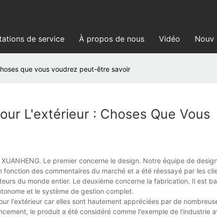
tations de service
À propos de nous
Vidéo
Nouve
 choses que vous voudrez peut-être savoir
Pour L'extérieur : Choses Que Vous
ur à XUANHENG. Le premier concerne le design. Notre équipe de desig
é en fonction des commentaires du marché et a été réessayé par les clien
lisateurs du monde entier. Le deuxième concerne la fabrication. Il est ba
tonome et le système de gestion complet.
our l'extérieur car elles sont hautement appréciées par de nombreu
ncement, le produit a été considéré comme l'exemple de l'industrie 