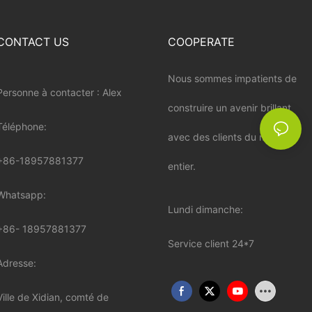
CONTACT US
COOPERATE
Nous sommes impatients de
Personne à contacter : Alex
construire un avenir brillant
Téléphone:
avec des clients du monde
+86-18957881377
entier.
Whatsapp:
Lundi dimanche:
+86-
18957881377
Service client 24*7
Adresse:
Ville de Xidian, comté de