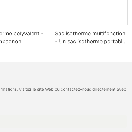
erme polyvalent -
Sac isotherme multifonction
ompagnon
- Un sac isotherme portable
able pour les
indispensable pour les
en plein air et les
pique-niques au bureau et le
uotidiennes XH-
camping à la plage XH-B006
ormations, visitez le site Web ou contactez-nous directement avec