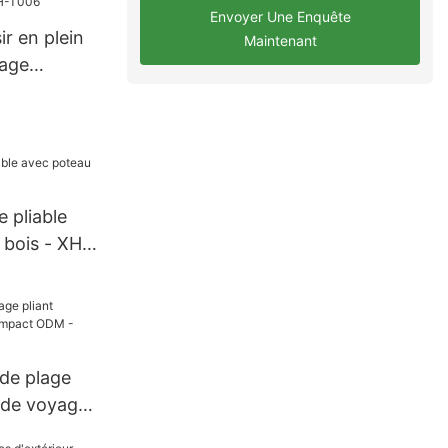
Envoyer Une Enquête
ir en plein
Maintenant
lage
H-T006
e pliable
 bois - XH-
de plage
l de voyage
- XH-U013