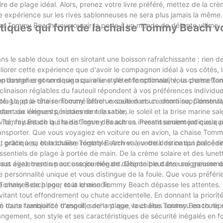
re de plage idéal. Alors, prenez votre livre préféré, mettez de la crè
 expérience sur les rives sablonneuses ne sera plus jamais la même
se Tommy Beach vous ouvrir la porte à un monde de détente ultime.
stiques qui font de la chaise Tommy Beach v
ns le sable doux tout en sirotant une boisson rafraîchissante : rien d
liorer cette expérience que d'avoir le compagnon idéal à vos côtés, 
ionnelles et un design qui allie style et fonctionnalité, la chaise 
Son design ergonomique assure une détente optimale, vous permetta
linaison réglables du fauteuil répondent à vos préférences individuel
lité. L'appui-tête rembourré offre un soutien et un amorti supplémenta
e plage, et la chaise Tommy Beach excelle dans ce domaine. Construi
dant de longues périodes de relaxation.
ter aux éléments, notamment le sable, le soleil et la brise marine sa
évité, faisant de la chaise Tommy Beach un investissement judicieux 
ise Tommy Beach qui la distingue des autres. Pesant seulement quelque
transporter. Que vous voyagiez en voiture ou en avion, la chaise To
râce à sa bandoulière réglable. Arriver à votre destination balnéair
t pratiques, et la chaise Tommy Beach va au-delà de ce qui précèd
entiels de plage à portée de main. De la crème solaire et des lunett
 vous avez besoin pour une journée de détente peut être soigneuseme
h est également un accessoire élégant. Disponible dans une gamme d
re personnalité unique et vous distingue de la foule. Que vous préféri
se Tommy Beach pour tout le monde.
it de chaises de plage, et la chaise Tommy Beach dépasse les attentes.
évitant tout effondrement ou chute accidentelle. En donnant la priorité
oute tranquillité d'esprit, sachant que vous êtes soutenu en toute s
 dans l'ambiance tranquille de la plage, la chaise Tommy Beach rép
rangement, son style et ses caractéristiques de sécurité inégalés en fo