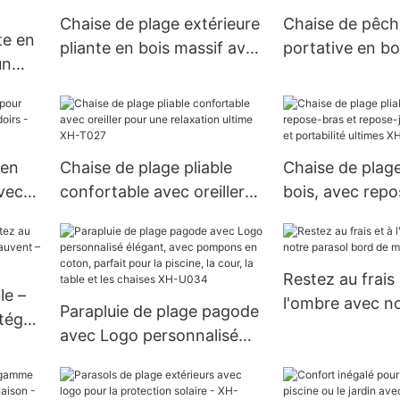
Chaise de plage extérieure
Chaise de pêch
te en
pliante en bois massif avec
portative en b
un
accoudoirs XH-T015
unique sur mes
P009
 en
Chaise de plage pliable
Chaise de plage
vec
confortable avec oreiller
bois, avec repo
-
pour une relaxation ultime
repose-jambes,
XH-T027
portabilité ult
T028
Restez au frais 
le –
l'ombre avec no
Parapluie de plage pagode
otégé
bord de mer -
avec Logo personnalisé
 – ​​
élégant, avec pompons en
coton, parfait pour la