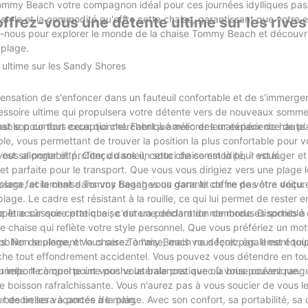
Tommy Beach votre compagnon idéal pour ces journées idylliques pas
 style et la commodité qu'offre cette chaise, garantissant que votre 
ffrez-vous une détente ultime sur les rives
gnez-nous pour explorer le monde de la chaise Tommy Beach et découv
 plage.
 ultime sur les Sandy Shores
a sensation de s'enfoncer dans un fauteuil confortable et de s'immerge
ssoire ultime qui propulsera votre détente vers de nouveaux sommets
urnable pour tous ceux qui cherchent à améliorer leur expérience de pl
st son confort exceptionnel. Fabriqué avec des matériaux de haute qua
ble, vous permettant de trouver la position la plus confortable pour 
vous allonger et profiter du soleil, cette chaise est là pour vous.
t sa portabilité. Conçu dans un souci de commodité, il est léger et 
 et parfaite pour le transport. Que vous vous dirigiez vers une plage 
ssera facilement dans vos bagages ou dans le coffre de votre voitur
 de plage, et la chaise Tommy Beach vous garantit de ne pas être déçu
lage. Le cadre est résistant à la rouille, ce qui lui permet de rester e
être sûr que cette chaise durera pendant de nombreuses sorties à 
ple accessoire pratique ; c'est une déclaration de mode. Disponible
 chaise qui reflète votre style personnel. Que vous préfériez un mot
ies. Non seulement vous serez à l'aise, mais vous ferez également tour
mobilier de plage, et la chaise Tommy Beach ne déçoit pas. Il est équi
che tout effondrement accidentel. Vous pouvez vous détendre en tout
u importe à quel point vous vous balancez avec la brise océanique.
nnelle. Il comporte une poche latérale pratique où vous pouvez rang
ne boisson rafraîchissante. Vous n'aurez pas à vous soucier de vous l
 besoin sera à portée de main.
e belles vacances à la plage. Avec son confort, sa portabilité, sa d