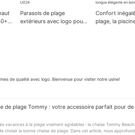
piscine, la cour, la table et
les chaises XH-U034
haut
Parasols de plage
Confort inégalé
50+
extérieurs avec logo pour
plage, la piscin
son -
la protection solaire - XH-
jardin avec la c
U024
longue élégante
XH-S025
es de qualité avec logo. Bienvenue pour visiter notre usine!
 de plage Tommy : votre accessoire parfait pour de 
des vacances à la plage vraiment agréables : la chaise Tommy Beach. 
 de choisir la bonne chaise de plage. Dans cet article, nous approfond