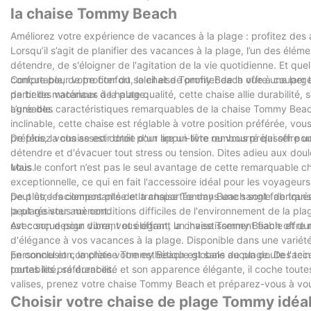
la chaise Tommy Beach
Améliorez votre expérience de vacances à la plage : profitez de
Lorsqu’il s’agit de planifier des vacances à la plage, l’un des élém
détendre, de s'éloigner de l'agitation de la vie quotidienne. Et que
confortable, de profiter du soleil et de profiter de la vue à coupe
Conçue pour votre confort, la chaise Tommy Beach offre une large
de belles vacances à la plage.
partir de matériaux de haute qualité, cette chaise allie durabilité, 
agréable.
L’une des caractéristiques remarquables de la chaise Tommy Beac
inclinable, cette chaise est réglable à votre position préférée, v
préfériez vous asseoir droit pour lire un livre ou vous prélasser p
De plus, la chaise est dotée d'un appui-tête rembourré qui offre u
détendre et d'évacuer tout stress ou tension. Dites adieu aux dou
vous.
Mais le confort n’est pas le seul avantage de cette remarquable 
exceptionnelle, ce qui en fait l'accessoire idéal pour les voyage
peut être facilement pliée et transportée dans une sangle de tran
De plus, les composants de la chaise Tommy Beach sont fabriqués à
la plage vous mènent.
peut résister aux conditions difficiles de l'environnement de la plag
est conçue pour durer, vous offrant un investissement fiable et du
Avec son design vibrant et élégant, la chaise Tommy Beach offre 
d'élégance à vos vacances à la plage. Disponible dans une variété 
personnel et complète votre esthétique globale de plage. Des tei
En conclusion, la chaise Tommy Beach est sans aucun doute l'acce
toutes les préférences.
portabilité, sa durabilité et son apparence élégante, il coche toutes
valises, prenez votre chaise Tommy Beach et préparez-vous à vou
Choisir votre chaise de plage Tommy idéale