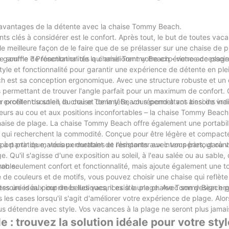
s avantages de la détente avec la chaise Tommy Beach.
ents clés à considérer est le confort. Après tout, le but de toutes vac
lle meilleure façon de le faire que de se prélasser sur une chaise de 
r le souffle ? Présentation de la chaise Tommy Beach - votre accessoir
 gamme de fonctionnalités qui améliorent votre expérience de plage
style et fonctionnalité pour garantir une expérience de détente en plein
h est sa conception ergonomique. Avec une structure robuste et un 
ous permettant de trouver l'angle parfait pour un maximum de confort.
our profiter du soleil, la chaise Tommy Beach répond à vos besoins indi
n excellent soutien du cou et de la tête, vous permettant ainsi de vr
leurs au cou et aux positions inconfortables – la chaise Tommy Beach 
chaise de plage. La chaise Tommy Beach offre également une portabil
urs qui recherchent la commodité. Conçue pour être légère et compacte
sport pratique, vous permettant de l'emporter avec vous partout où 
 partir de matériaux durables et résistants aux intempéries, garanti
e. Qu'il s'agisse d'une exposition au soleil, à l'eau salée ou au sable,
rable.
non seulement confort et fonctionnalité, mais ajoute également une 
de couleurs et de motifs, vous pouvez choisir une chaise qui reflète 
ntes unies aux imprimés ludiques, il existe une chaise Tommy Beach 
ssoire idéal pour de belles vacances à la plage. Avec son design e
 les cases lorsqu'il s'agit d'améliorer votre expérience de plage. Alor
s détendre avec style. Vos vacances à la plage ne seront plus jama
 : trouvez la solution idéale pour votre sty