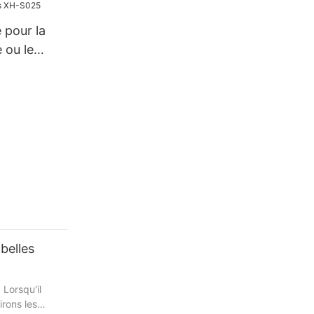
 pour la
e ou le
haise
 en bois
belles
Lorsqu'il
irons les