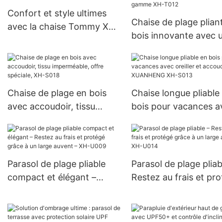
utilisée sur la piscine de
Confort et style ultimes
terrasse de pique-nique de
Chaise de plage plian
avec la chaise Tommy XH-
plage en plein air avec
bois innovante avec 
T003
oreiller XH-T016
savoir-faire haut de
gamme XH-T012
Chaise de plage en bois
Chaise longue pliable
avec accoudoir, tissu
bois pour vacances a
imperméable, offre
oreiller et accoudoirs 
spéciale, XH-S018
XUANHENG XH-S013
Parasol de plage pliable
Parasol de plage pliab
compact et élégant –
Restez au frais et pr
Restez au frais et protégé
grâce à un large auvent
grâce à un large auvent – ​​
XH-U014
XH-U009