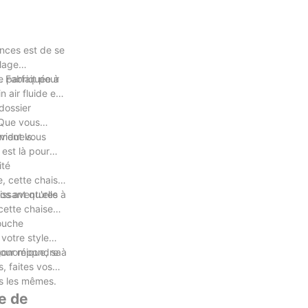
ances est de se
plage
e parfait pour
. Fabriquée à
 air fluide et
dossier
 Que vous
viduels.
aiment vous
est là pour
ité
, cette chaise
vos aventures à
ssant qu'elle
 cette chaise
touche
votre style
pour répondre à
rgonomique, sa
s, faites vos
is les mêmes.
le de