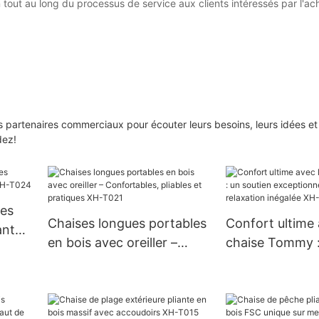
tout au long du processus de service aux clients intéressés par l'ac
os partenaires commerciaux pour écouter leurs besoins, leurs idées et
dez!
ses
Chaises longues portables
Confort ultime 
antes
en bois avec oreiller –
chaise Tommy :
4
Confortables, pliables et
exceptionnel p
pratiques XH-T021
relaxation inég
T018