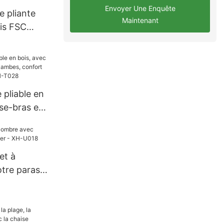
Envoyer Une Enquête
e pliante
Maintenant
ois FSC
ure XH-
 pliable en
se-bras et
 confort et
imes XH-
et à
tre parasol
 XH-U018