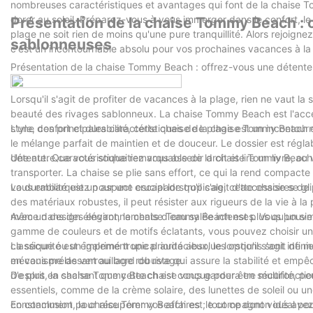
nombreuses caractéristiques et avantages qui font de la chaise 
dorer au soleil. Préparez-vous à vous immerger dans le confort, le
Présentation de la chaise Tommy Beach : o
plage ne soit rien de moins qu'une pure tranquillité. Alors rejoi
sablonneuses
c'est un incontournable absolu pour vos prochaines vacances à la
Présentation de la chaise Tommy Beach : offrez-vous une détente
Lorsqu'il s'agit de profiter de vacances à la plage, rien ne vaut l
beauté des rivages sablonneux. La chaise Tommy Beach est l'acce
style, confort et durabilité, cette chaise de plage est un inconto
L'une des principales caractéristiques de la chaise Tommy Beach e
le mélange parfait de maintien et de douceur. Le dossier est régla
détente. Que vous souhaitiez vous asseoir droit et lire un livre, ou 
Une autre caractéristique remarquable de la chaise Tommy Beach es
transporter. La chaise se plie sans effort, ce qui la rend compacte
vous embarquiez pour une escapade tropicale, cette chaise se gli
La durabilité est un aspect crucial lorsqu'il s'agit d'accessoires
des matériaux robustes, il peut résister aux rigueurs de la vie à la p
même dans des environnements d'eau salée intenses. Vous pouvez 
Avec un design élégant, la chaise Tommy Beach est plus qu'un sim
gamme de couleurs et de motifs éclatants, vous pouvez choisir une
classique ou un imprimé tropical audacieux, les options sont infin
La sécurité est également une priorité absolue lorsqu'il s'agit de 
en vous prélassant au bord du rivage.
mécanisme de verrouillage robuste qui assure la stabilité et empê
d'esprit en sachant que cette chaise vous gardera en sécurité, pe
De plus, la chaise Tommy Beach est conçue pour être multifonctio
essentiels, comme de la crème solaire, des lunettes de soleil ou u
constamment pour récupérer vos affaires ; tout ce dont vous avez
En conclusion, la chaise Tommy Beach est le compagnon idéal pour d