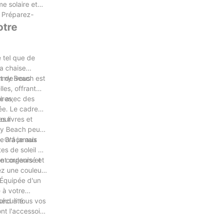
me solaire et
. Préparez-
otre
e tel que de
la chaise
Tommy Beach est
nt de vous
les, offrant
ires,
te avec des
lée. Le cadre
pour
s livres et
mmy Beach peut
e n'a jamais
e. Grâce aux
es de soleil à
nt organisé et
e couleurs et
ez une couleur
 Équipée d'un
 à votre
écurité.
ond à tous vos
nt l'accessoire