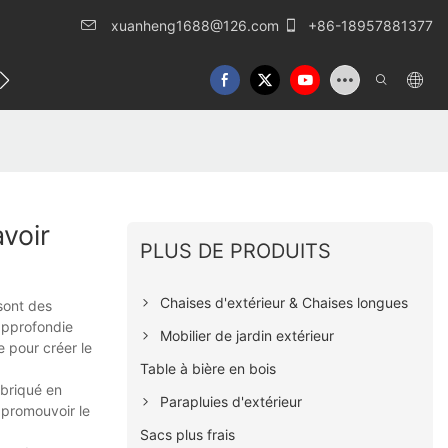
xuanheng1688@126.com
+86-18957881377
lles
Nous contacter
voir
PLUS DE PRODUITS
Chaises d'extérieur & Chaises longues
sont des
approfondie
Mobilier de jardin extérieur
e pour créer le
Table à bière en bois
abriqué en
Parapluies d'extérieur
 promouvoir le
Sacs plus frais