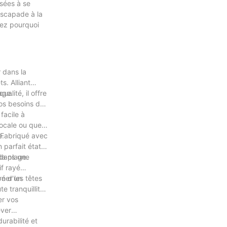
sées à se
escapade à la
rez pourquoi
r dans la
. Alliant
age.
lité, il offre
vos besoins de
facile à
locale ou que
e.
. Fabriqué avec
n parfait état
la plage.
 dans une
if rayé
ner les têtes
pé d'un
e tranquillité
er vos
ever
urabilité et