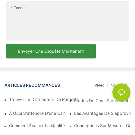
Teneur
Envoyer Une Enquête Maintenant
ARTICLES RECOMMANDÉS
Vidéo
Nouvelles
Trouver Le Distributeur De Parasols De Plage Idéal Pour Votre E
Études De Cas : Partenariats 
À Quoi S'attendre D'une Usine De Chaises Longues D'extérieur 
Les Avantages De S'approvisio
Comment Évaluer La Qualité D'une Usine De Chaises Longues D'
Conceptions Sur Mesure : Coll