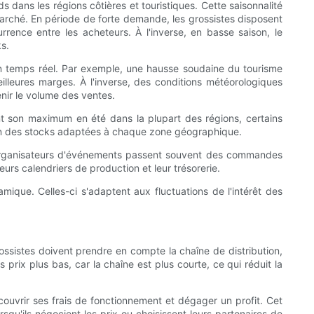
 dans les régions côtières et touristiques. Cette saisonnalité
u marché. En période de forte demande, les grossistes disposent
ence entre les acheteurs. À l'inverse, en basse saison, le
ks.
en temps réel. Par exemple, une hausse soudaine du tourisme
illeures marges. À l'inverse, des conditions météorologiques
nir le volume des ventes.
int son maximum en été dans la plupart des régions, certains
tion des stocks adaptées à chaque zone géographique.
es organisateurs d'événements passent souvent des commandes
urs calendriers de production et leur trésorerie.
mique. Celles-ci s'adaptent aux fluctuations de l'intérêt des
ossistes doivent prendre en compte la chaîne de distribution,
rix plus bas, car la chaîne est plus courte, ce qui réduit la
couvrir ses frais de fonctionnement et dégager un profit. Cet
squ'ils négocient les prix ou choisissent leurs partenaires de