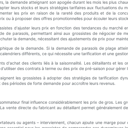
s, la demande atteignant son apogée durant les mois les plus chauds
apter leurs stocks et leurs stratégies tarifaires aux fluctuations d
r les prix en raison de la rareté des produits et de la concurr
rix ou à proposer des offres promotionnelles pour écouler leurs stoc
ossistes d'ajuster leurs prix en fonction des tendances du marché 
de de parasols, permettant ainsi aux grossistes de négocier de me
chuter la demande, nécessitant des ajustements de prix pour mainte
ographique de la demande. Si la demande de parasols de plage atte
alendriers différents, ce qui nécessite une tarification et une ges
 d'achat des clients liés à la saisonnalité. Les détaillants et l
'utiliser des contrats à terme ou des prix de pré-saison pour gérer le
aignent les grossistes à adopter des stratégies de tarification dyna
it des périodes de forte demande pour accroître leurs revenus.
nsommateur final influence considérablement les prix de gros. Les gr
a vente directe du fabricant au détaillant permet généralement des p
ortateurs ou agents – interviennent, chacun ajoute une marge pour 
 donc essentiel pour les grossistes de comprendre ces dynamiques lor