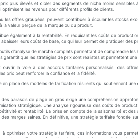
s prix plus élevés et cibler des segments de niche moins sensibles
 optimisent les revenus pour différents profils de clients.
ou les offres groupées, peuvent contribuer à écouler les stocks excé
 la valeur perçue de la marque ou du produit.
bue également à la rentabilité. En réduisant les coûts de productio
 abaisser leurs coûts de base, ce qui leur permet de pratiquer des pri
 outils d'analyse de marché complets permettant de comprendre les h
 garantit que les stratégies de prix sont réalistes et permettent un
eut ouvrir la voie à des accords tarifaires personnalisés, des o
 prix peut renforcer la confiance et la fidélité.
 en place des modèles de tarification résilients qui soutiennent une
aires des parasols de plage en gros exige une compréhension approfon
timisation stratégique. Une analyse rigoureuse des coûts de produ
pétitivité et rentabilité. La prise en compte de la saisonnalité et des
 des marges saines. En définitive, une stratégie tarifaire fondée sur
 optimiser votre stratégie tarifaire, ces informations vous per