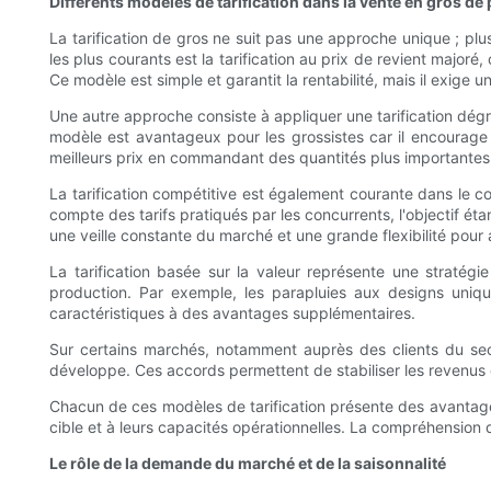
Différents modèles de tarification dans la vente en gros de
La tarification de gros ne suit pas une approche unique ; p
les plus courants est la tarification au prix de revient majoré,
Ce modèle est simple et garantit la rentabilité, mais il exige 
Une autre approche consiste à appliquer une tarification dégre
modèle est avantageux pour les grossistes car il encourage
meilleurs prix en commandant des quantités plus importantes,
La tarification compétitive est également courante dans le c
compte des tarifs pratiqués par les concurrents, l'objectif ét
une veille constante du marché et une grande flexibilité pour a
La tarification basée sur la valeur représente une stratégi
production. Par exemple, les parapluies aux designs uniqu
caractéristiques à des avantages supplémentaires.
Sur certains marchés, notamment auprès des clients du secte
développe. Ces accords permettent de stabiliser les revenus de
Chacun de ces modèles de tarification présente des avantage
cible et à leurs capacités opérationnelles. La compréhension 
Le rôle de la demande du marché et de la saisonnalité