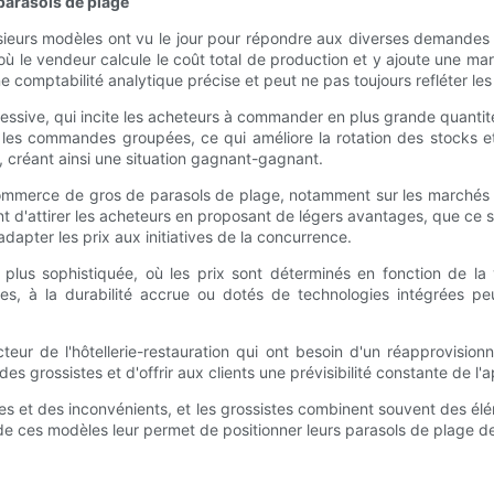
 parasols de plage
lusieurs modèles ont vu le jour pour répondre aux diverses demande
 où le vendeur calcule le coût total de production et y ajoute une marg
une comptabilité analytique précise et peut ne pas toujours refléter l
ssive, qui incite les acheteurs à commander en plus grande quantité 
 les commandes groupées, ce qui améliore la rotation des stocks et
 créant ainsi une situation gagnant-gagnant.
ommerce de gros de parasols de plage, notamment sur les marchés tr
ant d'attirer les acheteurs en proposant de légers avantages, que ce 
dapter les prix aux initiatives de la concurrence.
e plus sophistiquée, où les prix sont déterminés en fonction de l
es, à la durabilité accrue ou dotés de technologies intégrées p
ur de l'hôtellerie-restauration qui ont besoin d'un réapprovisionn
s grossistes et d'offrir aux clients une prévisibilité constante de l'
s et des inconvénients, et les grossistes combinent souvent des él
de ces modèles leur permet de positionner leurs parasols de plage de 