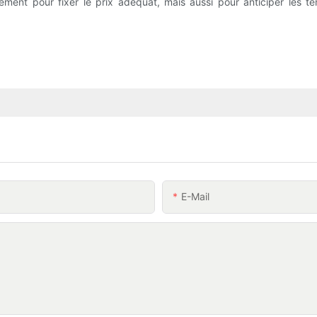
ement pour fixer le prix adéquat, mais aussi pour anticiper les te
E-Mail