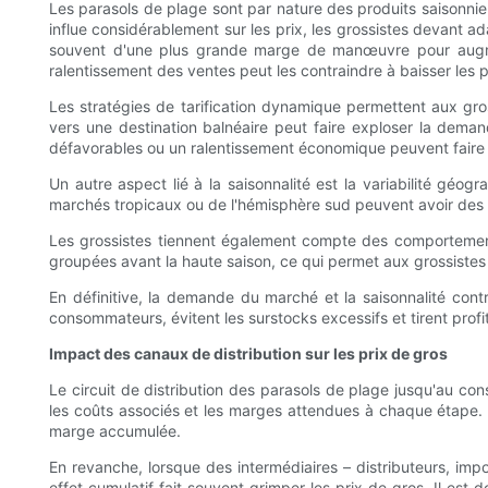
Les parasols de plage sont par nature des produits saisonnier
influe considérablement sur les prix, les grossistes devant ad
souvent d'une plus grande marge de manœuvre pour augmente
ralentissement des ventes peut les contraindre à baisser les p
Les stratégies de tarification dynamique permettent aux gr
vers une destination balnéaire peut faire exploser la deman
défavorables ou un ralentissement économique peuvent faire 
Un autre aspect lié à la saisonnalité est la variabilité gé
marchés tropicaux ou de l'hémisphère sud peuvent avoir des c
Les grossistes tiennent également compte des comportements
groupées avant la haute saison, ce qui permet aux grossistes d
En définitive, la demande du marché et la saisonnalité contr
consommateurs, évitent les surstocks excessifs et tirent prof
Impact des canaux de distribution sur les prix de gros
Le circuit de distribution des parasols de plage jusqu'au co
les coûts associés et les marges attendues à chaque étape. L
marge accumulée.
En revanche, lorsque des intermédiaires – distributeurs, imp
effet cumulatif fait souvent grimper les prix de gros. Il est