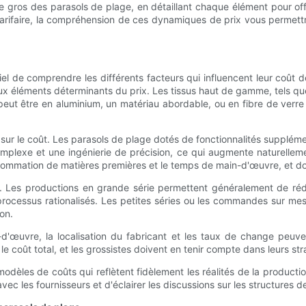
x de gros des parasols de plage, en détaillant chaque élément pour o
 tarifaire, la compréhension de ces dynamiques de prix vous permett
tiel de comprendre les différents facteurs qui influencent leur coût 
ipaux éléments déterminants du prix. Les tissus haut de gamme, tels que
peut être en aluminium, un matériau abordable, ou en fibre de verr
t sur le coût. Les parasols de plage dotés de fonctionnalités supplé
plexe et une ingénierie de précision, ce qui augmente naturellemen
sommation de matières premières et le temps de main-d'œuvre, et don
 Les productions en grande série permettent généralement de rédui
ocessus rationalisés. Les petites séries ou les commandes sur mesu
on.
d'œuvre, la localisation du fabricant et les taux de change peuve
le coût total, et les grossistes doivent en tenir compte dans leurs str
dèles de coûts qui reflètent fidèlement les réalités de la productio
les fournisseurs et d'éclairer les discussions sur les structures de 