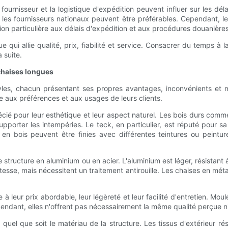
fournisseur et la logistique d'expédition peuvent influer sur les déla
les fournisseurs nationaux peuvent être préférables. Cependant, le
n particulière aux délais d'expédition et aux procédures douanières
e qui allie qualité, prix, fiabilité et service. Consacrer du temps 
 suite.
chaises longues
tyles, chacun présentant ses propres avantages, inconvénients et
e aux préférences et aux usages de leurs clients.
cié pour leur esthétique et leur aspect naturel. Les bois durs comme 
 supporter les intempéries. Le teck, en particulier, est réputé pour s
 en bois peuvent être finies avec différentes teintures ou peint
ucture en aluminium ou en acier. L'aluminium est léger, résistant à la
sse, mais nécessitent un traitement antirouille. Les chaises en métal
 leur prix abordable, leur légèreté et leur facilité d'entretien. Moulé
pendant, elles n'offrent pas nécessairement la même qualité perçue n
 quel que soit le matériau de la structure. Les tissus d'extérieur rési