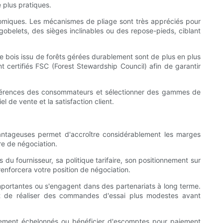
 plus pratiques.
gonomiques. Les mécanismes de pliage sont très appréciés pour
-gobelets, des sièges inclinables ou des repose-pieds, ciblant
e bois issu de forêts gérées durablement sont de plus en plus
certifiés FSC (Forest Stewardship Council) afin de garantir
références des consommateurs et sélectionner des gammes de
l de vente et la satisfaction client.
vantageuses permet d'accroître considérablement les marges
re de négociation.
du fournisseur, sa politique tarifaire, son positionnement sur
renforcera votre position de négociation.
mportantes ou s'engagent dans des partenariats à long terme.
nt de réaliser des commandes d'essai plus modestes avant
aiement échelonnés ou bénéficier d'escomptes pour paiement