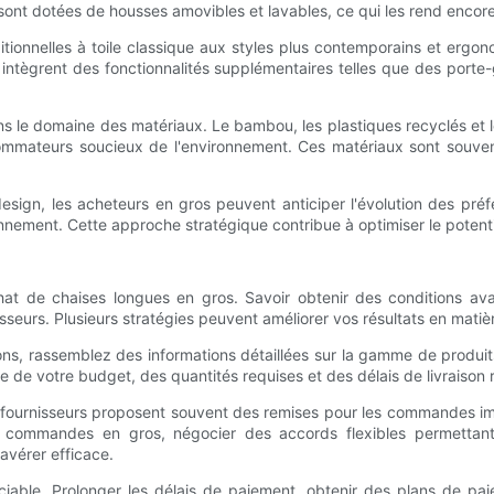
 sont dotées de housses amovibles et lavables, ce qui les rend encore
ditionnelles à toile classique aux styles plus contemporains et er
 intègrent des fonctionnalités supplémentaires telles que des porte
 le domaine des matériaux. Le bambou, les plastiques recyclés et l
mateurs soucieux de l'environnement. Ces matériaux sont souvent 
design, les acheteurs en gros peuvent anticiper l'évolution des p
ironnement. Cette approche stratégique contribue à optimiser le potentie
chat de chaises longues en gros. Savoir obtenir des conditions a
nisseurs. Plusieurs stratégies peuvent améliorer vos résultats en matiè
ons, rassemblez des informations détaillées sur la gamme de produits 
se de votre budget, des quantités requises et des délais de livraison 
s fournisseurs proposent souvent des remises pour les commandes i
 des commandes en gros, négocier des accords flexibles permetta
vérer efficace.
ciable. Prolonger les délais de paiement, obtenir des plans de p