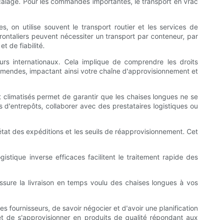
e calage. Pour les commandes importantes, le transport en vrac
s, on utilise souvent le transport routier et les services de
sfrontaliers peuvent nécessiter un transport par conteneur, par
 de fiabilité.
eurs internationaux. Cela implique de comprendre les droits
 amendes, impactant ainsi votre chaîne d'approvisionnement et
t climatisés permet de garantir que les chaises longues ne se
s d'entrepôts, collaborer avec des prestataires logistiques ou
'état des expéditions et les seuils de réapprovisionnement. Cet
istique inverse efficaces facilitent le traitement rapide des
 assure la livraison en temps voulu des chaises longues à vos
es fournisseurs, de savoir négocier et d'avoir une planification
et de s'approvisionner en produits de qualité répondant aux