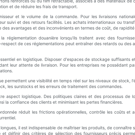
artons renforcés ou du film rétractable, associés à des matériaux d
tion et de réduire les frais de transport.
nisseur et le volume de la commande. Pour les livraisons nationale
ur suivi et des retours facilités. Les achats internationaux ou tran
des avantages et des inconvénients en termes de coût, de rapidité et
la réglementation douanière lorsqu'ils traitent avec des fourniss
n-respect de ces réglementations peut entraîner des retards ou des
sentiel en logistique. Disposer d'espaces de stockage suffisants e
ant leur attente de livraison. Pour les entreprises ne possédant pa
ations.
e permettent une visibilité en temps réel sur les niveaux de stock, l
ock, les surstocks et les erreurs de traitement des commandes.
 aspect logistique. Des politiques claires et des processus de log
a confiance des clients et minimisant les pertes financières.
rdonnée réduit les frictions opérationnelles, contrôle les coûts et
rrentiel.
ongues, il est indispensable de maîtriser les produits, de connaître s
t définir des critères de sélection des fournisseurs précis perm