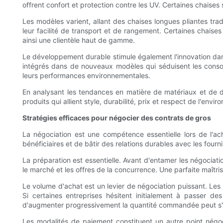
offrent confort et protection contre les UV. Certaines chaises
Les modèles varient, allant des chaises longues pliantes tra
leur facilité de transport et de rangement. Certaines chaises
ainsi une clientèle haut de gamme.
Le développement durable stimule également l'innovation dans
intégrés dans de nouveaux modèles qui séduisent les consom
leurs performances environnementales.
En analysant les tendances en matière de matériaux et de 
produits qui allient style, durabilité, prix et respect de l'env
Stratégies efficaces pour négocier des contrats de gros
La négociation est une compétence essentielle lors de l'a
bénéficiaires et de bâtir des relations durables avec les four
La préparation est essentielle. Avant d'entamer les négociati
le marché et les offres de la concurrence. Une parfaite maîtri
Le volume d'achat est un levier de négociation puissant. Le
Si certaines entreprises hésitent initialement à passer
d'augmenter progressivement la quantité commandée peut s'a
Les modalités de paiement constituent un autre point négo