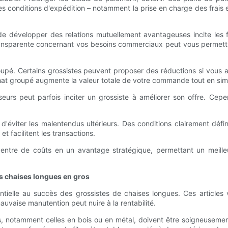
er les conditions d'expédition – notamment la prise en charge des frais
de développer des relations mutuellement avantageuses incite les 
ransparente concernant vos besoins commerciaux peut vous permettre
groupé. Certains grossistes peuvent proposer des réductions si vou
at groupé augmente la valeur totale de votre commande tout en simpli
seurs peut parfois inciter un grossiste à améliorer son offre. Cepe
'éviter les malentendus ultérieurs. Des conditions clairement défin
et facilitent les transactions.
entre de coûts en un avantage stratégique, permettant un meilleu
es chaises longues en gros
entielle au succès des grossistes de chaises longues. Ces articl
auvaise manutention peut nuire à la rentabilité.
es, notamment celles en bois ou en métal, doivent être soigneusem