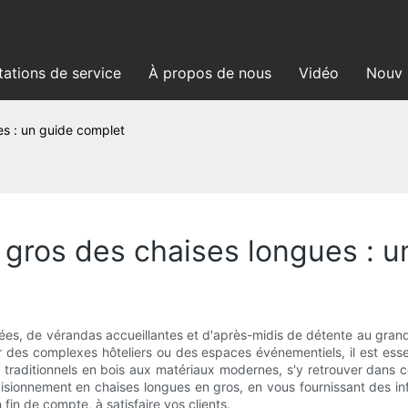
tations de service
À propos de nous
Vidéo
Nouve
es : un guide complet
 gros des chaises longues : 
es, de vérandas accueillantes et d'après-midis de détente au grand 
er des complexes hôteliers ou des espaces événementiels, il est es
es traditionnels en bois aux matériaux modernes, s'y retrouver dan
ovisionnement en chaises longues en gros, en vous fournissant des i
fin de compte, à satisfaire vos clients.