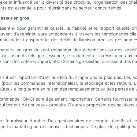
xe et influencé par la diversité des produits, l'organisation des c
s est essentielle pour réussir dans ce secteur concurrentiel.
isseur en gros
ntiel pour garantir la qualité, la fiabilité et le rapport qualité-pr
 souvent d'examiner leurs antécédents à travers les témoignages cli
nication transparente, des délais de livraison précis et des normes
acheteurs en gros doivent demander des échantillons ou des spécifi
ois, des aspects tels que l'essence, le traitement et la résistance au
UV sont des critères importants. Certains grossistes fournissent des ce
ais il est important d'aller au-delà du simple prix le plus bas. Les 
ne (pour les commandes internationales), le stockage et les retours.
 coûteux à long terme en raison des remplacements ou des pertes de 
e commande (QMC) sont également importantes. Certains fournisseur
ui testent de nouveaux produits. D'autres proposent des solutions évo
ation fournisseur durable. Des gestionnaires de compte réactifs et 
rts marketing ou des conseils techniques. De plus, des politiques 