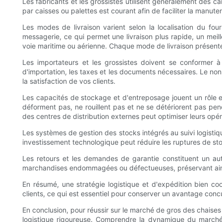
Les fabricants et les grossistes utilisent généralement des c
par caisses ou palettes est courant afin de faciliter la manuten
Les modes de livraison varient selon la localisation du four
messagerie, ce qui permet une livraison plus rapide, un meille
voie maritime ou aérienne. Chaque mode de livraison présente 
Les importateurs et les grossistes doivent se conformer à 
d'importation, les taxes et les documents nécessaires. Le no
la satisfaction de vos clients.
Les capacités de stockage et d'entreposage jouent un rôle es
déforment pas, ne rouillent pas et ne se détériorent pas pend
des centres de distribution externes peut optimiser leurs opér
Les systèmes de gestion des stocks intégrés au suivi logistiqu
investissement technologique peut réduire les ruptures de st
Les retours et les demandes de garantie constituent un autre
marchandises endommagées ou défectueuses, préservant ainsi l
En résumé, une stratégie logistique et d'expédition bien coo
clients, ce qui est essentiel pour conserver un avantage concu
En conclusion, pour réussir sur le marché de gros des chaises l
logistique rigoureuse. Comprendre la dynamique du marché e