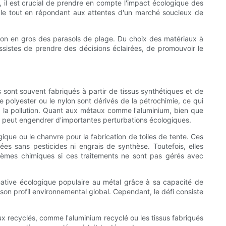
s, il est crucial de prendre en compte l'impact écologique des
able tout en répondant aux attentes d'un marché soucieux de
ution en gros des parasols de plage. Du choix des matériaux à
sistes de prendre des décisions éclairées, de promouvoir le
s sont souvent fabriqués à partir de tissus synthétiques et de
 polyester ou le nylon sont dérivés de la pétrochimie, ce qui
 à la pollution. Quant aux métaux comme l'aluminium, bien que
e qui peut engendrer d'importantes perturbations écologiques.
ique ou le chanvre pour la fabrication de toiles de tente. Ces
es sans pesticides ni engrais de synthèse. Toutefois, elles
blèmes chimiques si ces traitements ne sont pas gérés avec
native écologique populaire au métal grâce à sa capacité de
 son profil environnemental global. Cependant, le défi consiste
aux recyclés, comme l'aluminium recyclé ou les tissus fabriqués