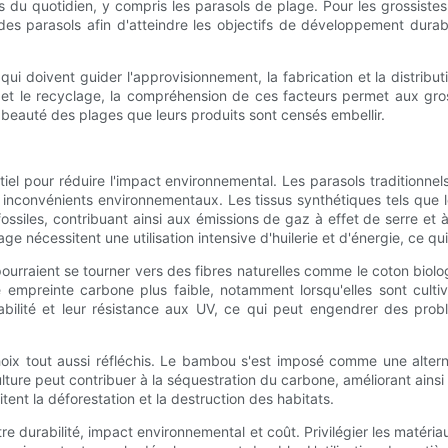
s du quotidien, y compris les parasols de plage. Pour les grossiste
des parasols afin d'atteindre les objectifs de développement dur
ui doivent guider l'approvisionnement, la fabrication et la distrib
 et le recyclage, la compréhension de ces facteurs permet aux gros
beauté des plages que leurs produits sont censés embellir.
el pour réduire l'impact environnemental. Les parasols traditionnel
nconvénients environnementaux. Les tissus synthétiques tels que le
ossiles, contribuant ainsi aux émissions de gaz à effet de serre et
finage nécessitent une utilisation intensive d'huilerie et d'énergie, c
urraient se tourner vers des fibres naturelles comme le coton biolog
empreinte carbone plus faible, notamment lorsqu'elles sont cultivé
rabilité et leur résistance aux UV, ce qui peut engendrer des pro
choix tout aussi réfléchis. Le bambou s'est imposé comme une alter
lture peut contribuer à la séquestration du carbone, améliorant ainsi
ent la déforestation et la destruction des habitats.
tre durabilité, impact environnemental et coût. Privilégier les matéri