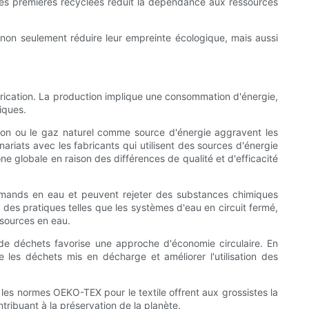
ères premières recyclées réduit la dépendance aux ressources
non seulement réduire leur empreinte écologique, mais aussi
brication. La production implique une consommation d'énergie,
iques.
rbon ou le gaz naturel comme source d'énergie aggravent les
nariats avec les fabricants qui utilisent des sources d'énergie
one globale en raison des différences de qualité et d'efficacité
ourmands en eau et peuvent rejeter des substances chimiques
 des pratiques telles que les systèmes d'eau en circuit fermé,
essources en eau.
 de déchets favorise une approche d'économie circulaire. En
e les déchets mis en décharge et améliorer l'utilisation des
les normes OEKO-TEX pour le textile offrent aux grossistes la
ribuant à la préservation de la planète.