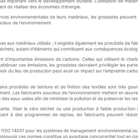
 pas important vers le développement durable. L'utilisation de mati
ent de réaliser des économies d'énergie.
es environnementales de leurs matériaux, les grossistes peuvent 
cieux de l'environnement.
pas aux matériaux utilisés ; il englobe également les procédés de fa
déchets, autant d'éléments qui contribuent aux conséquences écolog
nt d'importantes émissions de carbone. Celles qui utilisent le cha
atténuer ces émissions, les grossistes devraient privilégier les parte
le choix du lieu de production peut avoir un impact sur l'empreinte carb
ains procédés de teinture et de finition des textiles sont très g
tement. Les fabricants soucieux de l'environnement mettent en œuvre
ce des eaux usées afin de minimiser la pollution et de préserver les r
ante. Viser le zéro déchet ou une production à faible production
cipant à des programmes de reprise, les fabricants peuvent réduir
ue l'ISO 14001 pour les systèmes de management environnemental ou 
mouvoir ces normes constitue un avantage concurrentiel tout en cont