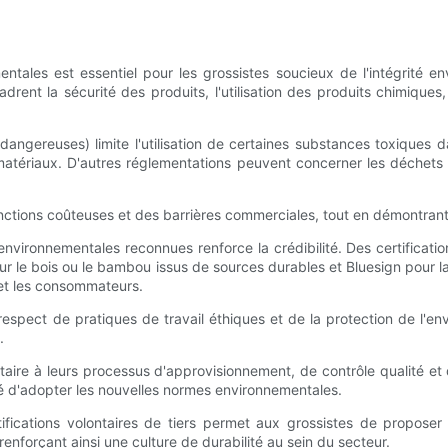
entales est essentiel pour les grossistes soucieux de l'intégrité e
adrent la sécurité des produits, l'utilisation des produits chimiques
angereuses) limite l'utilisation de certaines substances toxiques da
atériaux. D'autres réglementations peuvent concerner les déchets d'e
anctions coûteuses et des barrières commerciales, tout en démontra
s environnementales reconnues renforce la crédibilité. Des certificat
ur le bois ou le bambou issus de sources durables et Bluesign pour l
 et les consommateurs.
respect de pratiques de travail éthiques et de la protection de l'e
.
ntaire à leurs processus d'approvisionnement, de contrôle qualité et
té d'adopter les nouvelles normes environnementales.
rtifications volontaires de tiers permet aux grossistes de propos
nforçant ainsi une culture de durabilité au sein du secteur.