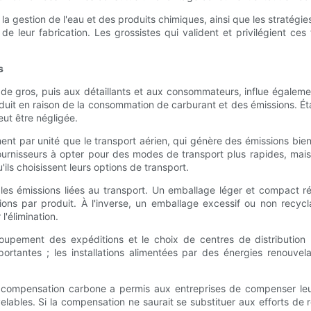
la gestion de l'eau et des produits chimiques, ainsi que les stratég
de leur fabrication. Les grossistes qui valident et privilégient ces
s
e gros, puis aux détaillants et aux consommateurs, influe également
duit en raison de la consommation de carburant et des émissions. Ét
eut être négligée.
nt par unité que le transport aérien, qui génère des émissions bien 
fournisseurs à opter pour des modes de transport plus rapides, mais
'ils choisissent leurs options de transport.
les émissions liées au transport. Un emballage léger et compact r
ons par produit. À l'inverse, un emballage excessif ou non recyc
'élimination.
roupement des expéditions et le choix de centres de distributio
rtantes ; les installations alimentées par des énergies renouvel
compensation carbone a permis aux entreprises de compenser leurs
lables. Si la compensation ne saurait se substituer aux efforts de 