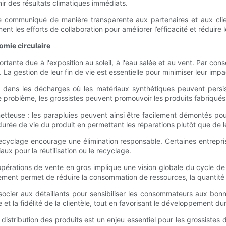
ir des résultats climatiques immédiats.
tre communiqué de manière transparente aux partenaires et aux cli
les efforts de collaboration pour améliorer l’efficacité et réduire 
omie circulaire
nte due à l'exposition au soleil, à l'eau salée et au vent. Par consé
 La gestion de leur fin de vie est essentielle pour minimiser leur imp
dans les décharges où les matériaux synthétiques peuvent persis
 ce problème, les grossistes peuvent promouvoir les produits fabriqu
euse : les parapluies peuvent ainsi être facilement démontés pour 
rée de vie du produit en permettant les réparations plutôt que de le
yclage encourage une élimination responsable. Certaines entreprises
ux pour la réutilisation ou le recyclage.
pérations de vente en gros implique une vision globale du cycle de vie
ment permet de réduire la consommation de ressources, la quantité 
ssocier aux détaillants pour sensibiliser les consommateurs aux bon
 et la fidélité de la clientèle, tout en favorisant le développement du
la distribution des produits est un enjeu essentiel pour les grossist