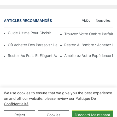
ARTICLES RECOMMANDÉS
Vidéo
Nouvelles
Guide Ultime Pour Choisir Le Parasol De Plage Parfait
Trouvez Votre Ombre Parfaite 
Où Acheter Des Parasols : Les Meilleurs Magasins Pour Vos Beso
Restez À L'ombre : Achetez De
Restez Au Frais Et Élégant Avec Les Meilleurs Parasols De Plage 
Améliorez Votre Expérience D
We use cookies to ensure that we give you the best experience
on and off our website. please review our
Politique De
Confidentialité
Copyright © 2026 Ningbo Xuanheng extérieur&Appareils
électroménagers Co., Ltd. -
lfisher.com
|
Politique de
Reject
Cookies
D'accord Maintenant
confidentialité
Plan du site