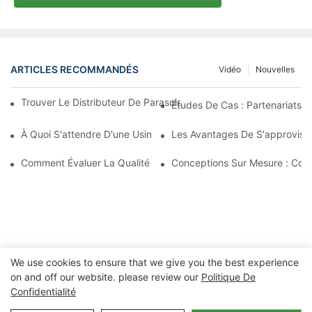
ARTICLES RECOMMANDÉS
Vidéo
Nouvelles
Trouver Le Distributeur De Parasols De Plage Idéal Pour Votre E
Études De Cas : Partenariats 
À Quoi S'attendre D'une Usine De Chaises Longues D'extérieur 
Les Avantages De S'approvisio
Comment Évaluer La Qualité D'une Usine De Chaises Longues D'
Conceptions Sur Mesure : Coll
We use cookies to ensure that we give you the best experience
on and off our website. please review our
Politique De
Confidentialité
Copyright © 2026 Ningbo Xuanheng extérieur&Appareils
électroménagers Co., Ltd. -
lfisher.com
|
Politique de