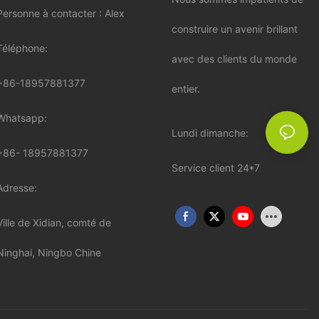
Personne à contacter : Alex
construire un avenir brillant
Téléphone:
avec des clients du monde
+86-18957881377
entier.
Whatsapp:
Lundi dimanche:
+86-
18957881377
Service client 24*7
Adresse:
Ville de Xidian, comté de
Ninghai, Ningbo Chine