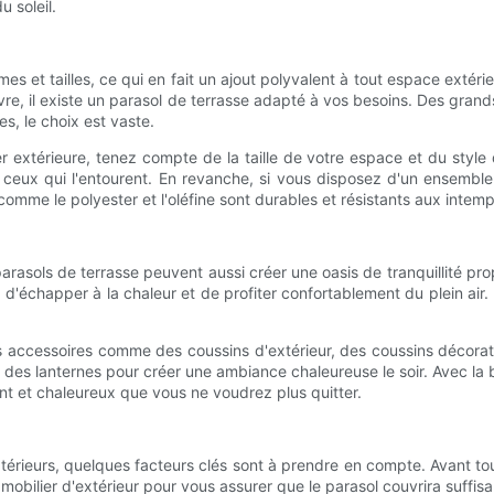
 soleil.
rmes et tailles, ce qui en fait un ajout polyvalent à tout espace exté
vre, il existe un parasol de terrasse adapté à vos besoins. Des gran
es, le choix est vaste.
 extérieure, tenez compte de la taille de votre espace et du style 
eux qui l'entourent. En revanche, si vous disposez d'un ensemble b
mme le polyester et l'oléfine sont durables et résistants aux intempér
 parasols de terrasse peuvent aussi créer une oasis de tranquillité 
 d'échapper à la chaleur et de profiter confortablement du plein air.
accessoires comme des coussins d'extérieur, des coussins décorati
des lanternes pour créer une ambiance chaleureuse le soir. Avec la
nt et chaleureux que vous ne voudrez plus quitter.
érieurs, quelques facteurs clés sont à prendre en compte. Avant tout
mobilier d'extérieur pour vous assurer que le parasol couvrira suffis