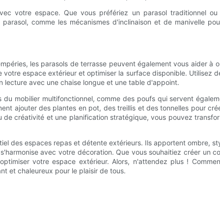
 avec votre espace. Que vous préfériez un parasol traditionnel 
parasol, comme les mécanismes d'inclinaison et de manivelle pour un
ntempéries, les parasols de terrasse peuvent également vous aider à 
votre espace extérieur et optimiser la surface disponible. Utilisez 
n lecture avec une chaise longue et une table d'appoint.
s du mobilier multifonctionnel, comme des poufs qui servent égalem
nt ajouter des plantes en pot, des treillis et des tonnelles pour cr
de créativité et une planification stratégique, vous pouvez transfo
iel des espaces repas et détente extérieurs. Ils apportent ombre, sty
 s'harmonise avec votre décoration. Que vous souhaitiez créer un coi
optimiser votre espace extérieur. Alors, n'attendez plus ! Commen
t et chaleureux pour le plaisir de tous.