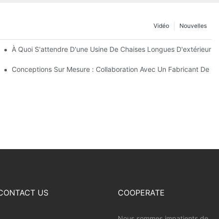
Vidéo
Nouvelles
De Parasols De Plage
À Quoi S'attendre D'une Usine De Chaises Longues D'extérieur D
extérieur
Conceptions Sur Mesure : Collaboration Avec Un Fabricant De Ch
CONTACT US
COOPERATE
Nous sommes impatients de