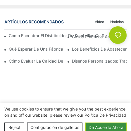
ARTÍCULOS RECOMENDADOS
Video
Noticias
Cómo Encontrar El Distribuidor De Sombrillas De Playa Adecu
Casos Prácticos: Asociaciones 
Qué Esperar De Una Fábrica Líder De Sillones Para Exteriores
Los Beneficios De Abastecerse 
Cómo Evaluar La Calidad De Una Fábrica De Sillones De Exterio
Diseños Personalizados: Traba
We use cookies to ensure that we give you the best experience
on and off our website. please review our
Política De Privacidad
Copyright © 2026 Ningbo Xuanheng al aire
libre&Electrodomésticos Co., Ltd. |
Política de privacidad
Reject
Configuración de galletas
De Acuerdo Ahora
Mapa del sitio