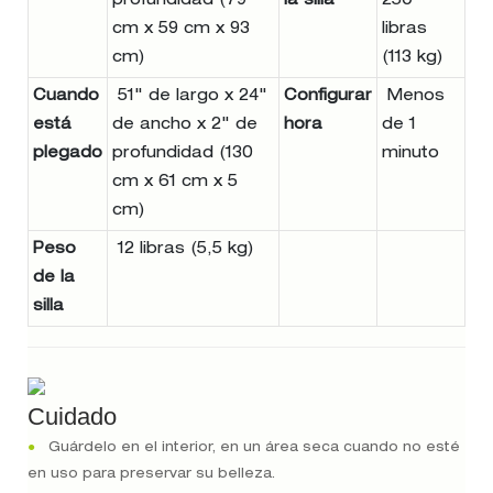
profundidad (79
la silla
250
cm x 59 cm x 93
libras
cm)
(113 kg)
Cuando
51" de largo x 24"
Configurar
Menos
está
de ancho x 2" de
hora
de 1
plegado
profundidad (130
minuto
cm x 61 cm x 5
cm)
Peso
12 libras (5,5 kg)
de la
silla
Cuidado
●
Guárdelo en el interior, en un área seca cuando no esté
en uso para preservar su belleza.