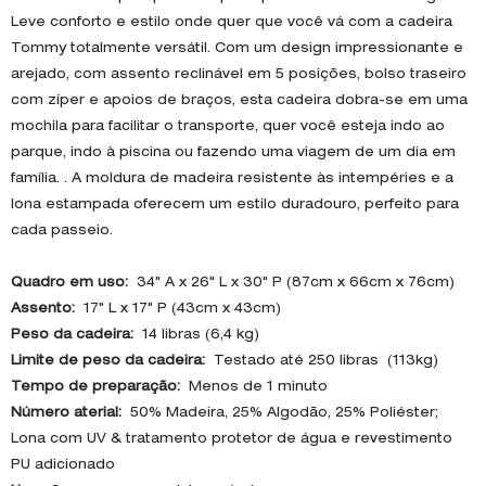
Leve conforto e estilo onde quer que você vá com a cadeira
Tommy totalmente versátil. Com um design impressionante e
arejado, com assento reclinável em 5 posições, bolso traseiro
com zíper e apoios de braços, esta cadeira dobra-se em uma
mochila para facilitar o transporte, quer você esteja indo ao
parque, indo à piscina ou fazendo uma viagem de um dia em
família. . A moldura de madeira resistente às intempéries e a
lona estampada oferecem um estilo duradouro, perfeito para
cada passeio.
Quadro em uso:
34" A x 26" L x 30" P (87cm x 66cm x 76cm)
Assento:
17" L x 17" P (43cm x 43cm)
Peso da cadeira:
14 libras (6,4 kg)
Limite de peso da cadeira:
Testado até 250 libras (113kg)
Tempo de preparação:
Menos de 1 minuto
Número aterial:
50% Madeira, 25% Algodão, 25% Poliéster;
Lona com UV & tratamento protetor de água e revestimento
PU adicionado