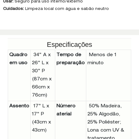
Usar:
Seguro para uso interno/externo
Cuidados:
Limpeza local com água e sabão neutro
Especificações
Quadro
34" A x
Tempo de
Menos de 1
em uso
26" L x
preparação
minuto
30" P
(87cm x
66cm x
76cm)
Assento
17" L x
Número
50% Madeira,
17" P
aterial
25% Algodão,
(43cm x
25% Poliéster;
43cm)
Lona com UV &
tratamento