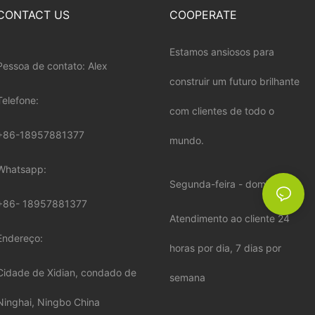
CONTACT US
COOPERATE
Estamos ansiosos para
Pessoa de contato: Alex
construir um futuro brilhante
Telefone:
com clientes de todo o
+86-18957881377
mundo.
Whatsapp:
Segunda-feira - domingo:
+86-
18957881377
Atendimento ao cliente 24
Endereço:
horas por dia, 7 dias por
Cidade de Xidian, condado de
semana
Ninghai, Ningbo China