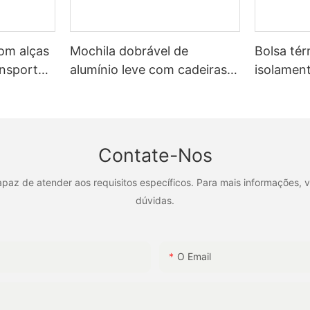
com alças
Mochila dobrável de
Bolsa tér
ansporte
alumínio leve com cadeiras
isolament
XH-T035
de praia e braços ajustáveis ​​
companhe
XH-T036
aventuras
passeios 
B008
Contate-Nos
az de atender aos requisitos específicos. Para mais informações, v
dúvidas.
O Email