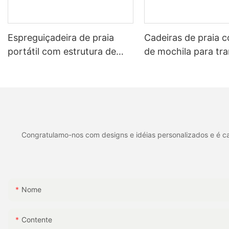
Espreguiçadeira de praia
Cadeiras de praia 
portátil com estrutura de
de mochila para tr
alumínio XH-T033
sem usar as mãos 
Congratulamo-nos com designs e idéias personalizados e é cap
Nome
Contente