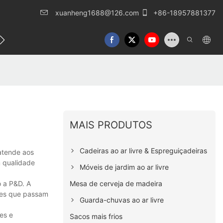
xuanheng1688@126.com
+86-18957881377
o conosco
MAIS PRODUTOS
Cadeiras ao ar livre & Espreguiçadeiras
atende aos
m qualidade
Móveis de jardim ao ar livre
Mesa de cerveja de madeira
 a P&D. A
eles que passam
Guarda-chuvas ao ar livre
es e
Sacos mais frios