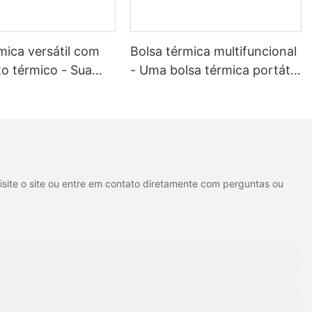
mica versátil com
Bolsa térmica multifuncional
o térmico - Sua
- Uma bolsa térmica portátil
ira essencial para
indispensável para
 ao ar livre e
piqueniques no escritório e
do dia a dia XH-
acampamentos na praia XH-
B006
isite o site ou entre em contato diretamente com perguntas ou