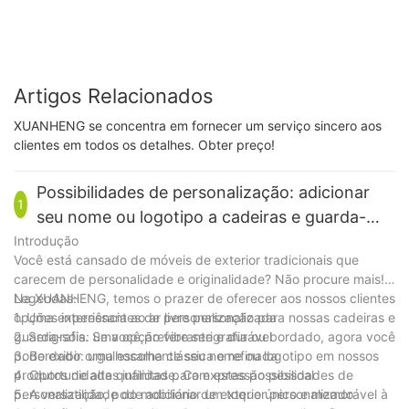
Artigos Relacionados
XUANHENG se concentra em fornecer um serviço sincero aos
clientes em todos os detalhes. Obter preço!
​Possibilidades de personalização: adicionar
1
seu nome ou logotipo a cadeiras e guarda-
chuvas
Introdução
Você está cansado de móveis de exterior tradicionais que
carecem de personalidade e originalidade? Não procure mais!
Na XUANHENG, temos o prazer de oferecer aos nossos clientes
Legendas:
opções interessantes de personalização para nossas cadeiras e
1. Uma experiência ao ar livre personalizada
guarda-sóis. Se você prefere serigrafia ou bordado, agora você
2. Serigrafia: uma opção vibrante e durável
pode exibir orgulhosamente seu nome ou logotipo em nossos
3. Bordado: uma escolha clássica e refinada
produtos de alta qualidade. Com estas possibilidades de
4. Oportunidades infinitas para expressão pessoal
personalização, pode adicionar um toque único e memorável à
5. A versatilidade do mobiliário de exterior personalizado