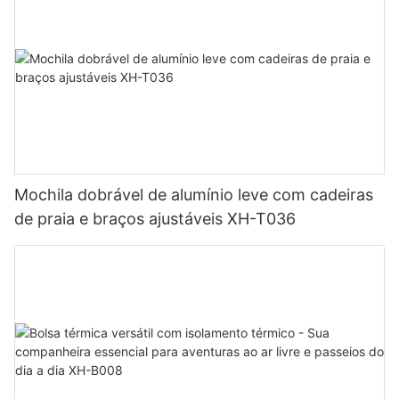
intempéries. As escolhas populares incluem materiais
resistentes às intempéries, como teca, vime, alumínio e aço. A
teca oferece um charme natural e rústico e é extremamente
durável, enquanto o vime acrescenta um toque de elegância ao
seu espaço exterior. O alumínio e o aço são leves e fáceis de
movimentar, ideais para quem gosta de reorganizar os móveis
de exterior.
3. Abraçar Estilo:
Mochila dobrável de alumínio leve com cadeiras
de praia e braços ajustáveis ​​XH-T036
Pequenas cadeiras ao ar livre podem ser muito mais do que
assentos funcionais; eles também podem servir como uma
extensão do seu estilo pessoal. Desde designs modernos e
contemporâneos até designs clássicos e de inspiração vintage,
há algo para atender a todas as preferências estéticas.
Considere incorporar cadeiras com padrões exclusivos ou
cores vibrantes que complementem sua decoração externa,
infundindo um senso de personalidade e estilo em seu retiro no
quintal.