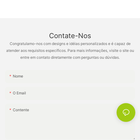
laterais ou até mesmo compartimentos de armazenamento
escritório e acampamentos na praia XH-B006
ocultos para maior comodidade. Estes elementos funcionais
não só elevam a usabilidade das cadeiras, mas também
contribuem para o ambiente geral do seu espaço exterior.
Contate-Nos
6. Conjuntos de Coordenação:
Congratulamo-nos com designs e idéias personalizados e é capaz de
atender aos requisitos específicos. Para mais informações, visite o site ou
entre em contato diretamente com perguntas ou dúvidas.
Para uma aparência coesa e elegante, considere investir em
pequenas cadeiras para exteriores que fazem parte de um
conjunto de coordenação. Misturar e combinar diferentes
Nome
estilos dentro da mesma coleção pode criar uma vibração
eclética, enquanto optar por um conjunto correspondente
O Email
proporciona uma aparência perfeita e harmoniosa. Além disso,
os conjuntos de coordenação geralmente incluem acessórios
complementares, como mesas, pufes ou espreguiçadeiras,
Contente
permitindo criar um oásis externo completo que exala estilo e
conforto.
Ao embarcar na transformação do seu quintal num retiro