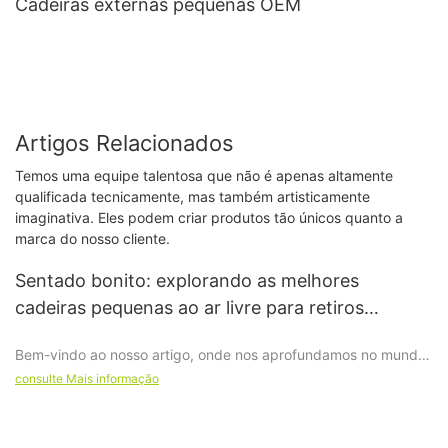
Cadeiras externas pequenas OEM
Artigos Relacionados
Temos uma equipe talentosa que não é apenas altamente
qualificada tecnicamente, mas também artisticamente
imaginativa. Eles podem criar produtos tão únicos quanto a
marca do nosso cliente.
Sentado bonito: explorando as melhores
cadeiras pequenas ao ar livre para retiros
aconchegantes no quintal
Bem-vindo ao nosso artigo, onde nos aprofundamos no mundo
encantador das pequenas cadeiras de exterior, explorando as
consulte Mais informação
opções perfeitas para criar o seu próprio retiro acolhedor no
quintal. Neste guia encantador, levaremos você em uma
viagem por uma infinidade de cadeiras criadas para todos os