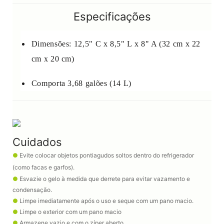
Especificações
Dimensões: 12,5" C x 8,5" L x 8" A (32 cm x 22
cm x 20 cm)
Comporta 3,68 galões (14 L)
Cuidados
●
Evite colocar objetos pontiagudos soltos dentro do refrigerador
(como facas e garfos).
●
Esvazie o gelo à medida que derrete para evitar vazamento e
condensação.
●
Limpe imediatamente após o uso e seque com um pano macio.
●
Limpe o exterior com um pano macio
●
Armazene vazio e com o zíper aberto.