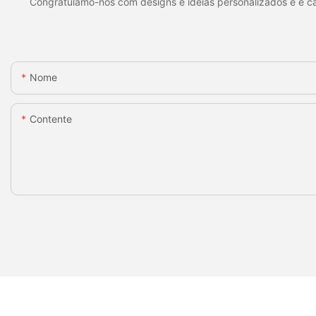
Congratulamo-nos com designs e idéias personalizados e é cap
Nome
Contente