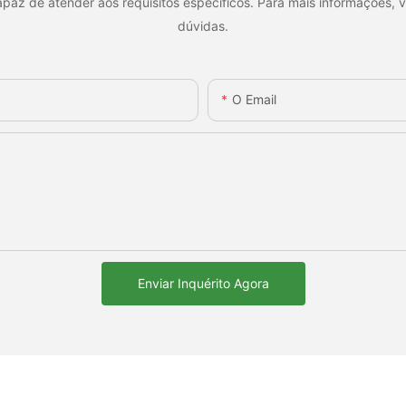
az de atender aos requisitos específicos. Para mais informações, v
dúvidas.
O Email
Enviar Inquérito Agora