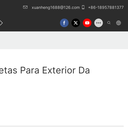
xuanheng1688@126.com
+86-18957881377
o conosco
etas Para Exterior Da
G