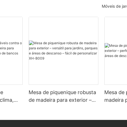
Móveis de jar
ue
Mesa de piquenique robusta
Mesa de 
 clima,
de madeira para exterior –
madeira p
madeira
versátil para jardins, parques
perfeita 
ja com
e áreas de descanso – fácil
parques 
s XH-B011
de personalizar XH-B009
descans