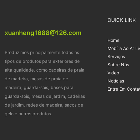
intempéries, mesa portátil
dobrável de 3 peças para
QUICK LINK
churrasco de acampamento
XH-B010
xuanheng1688@126.com
Home
Mobília Ao Ar Li
Produzimos principalmente todos os
Serviços
tipos de produtos para exteriores de
Sobre Nós
alta qualidade, como cadeiras de praia
Vídeo
de madeira, mesas de praia de
Notícias
madeira, guarda-sóis, bases para
Entre Em Conta
guarda-sóis, mesas de jardim, cadeiras
de jardim, redes de madeira, sacos de
gelo e outros produtos.