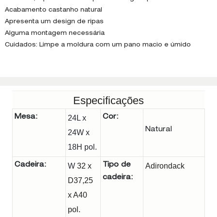
Acabamento castanho natural
Apresenta um design de ripas
Alguma montagem necessária
Cuidados: Limpe a moldura com um pano macio e úmido
Especificações
Mesa:
24L x
Cor:
24W x
18H pol.
Cadeira:
W
32 x
Tipo de
Adirondack
cadeira:
D37,25
x A40
pol.