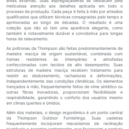
áreas externas. Suas espreguiçadeiras se destacam pela
meticulosa atenção aos detalhes aplicada em todo o
processo de produção. Cada peça é feita à mão por artesãos
qualificados que utilizam técnicas consagradas pelo tempo e
aprimoradas ao longo de décadas. O resultado é uma
coleção que não só tem uma aparência elegante, como
também é notavelmente durável e convidativa para longas
horas de relaxamento.
As poltronas da Thompson são feitas predominantemente de
madeira maciça de origem sustentável, combinada com
tramas resistentes às intempéries e almofadas
confeccionadas com tecidos de alto desempenho. Suas
estruturas de madeira maciça recebem tratamento para
resistir ao desbotamento, rachaduras e deformações,
independentemente das condições climáticas. Os elementos
trançados à mão, frequentemente feitos de vime sintético ou
outras fibras inovadoras, proporcionam flexibilidade e
respirabilidade, garantindo o conforto dos usuários mesmo
em climas quentes e úmidos.
Além dos materiais, o design ergonômico é um ponto central
da Thompson Outdoor Furnishings. Suas cadeiras
frequentemente incorporam mecanismos de reclinação
ajustáveis ​​e assentos contornados, que favorecem a postura