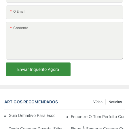
O Email
Contente
Enviar Inquérito Agora
ARTIGOS RECOMENDADOS
Vídeo
Notícias
Guia Definitivo Para Escolher O Guarda-Sol Perfeito
Encontre O Tom Perfeito Com
Onde Comprar Guarda-Sóis: As Melhores Lojas Para Suas Nece
Fique À Sombra: Compre Guar