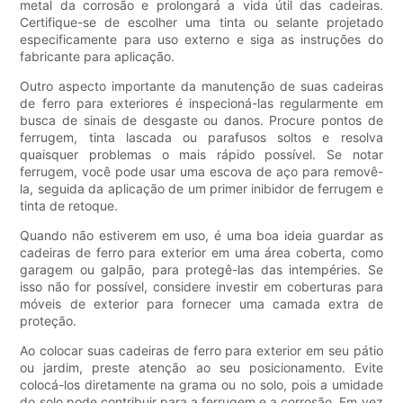
metal da corrosão e prolongará a vida útil das cadeiras.
Certifique-se de escolher uma tinta ou selante projetado
especificamente para uso externo e siga as instruções do
fabricante para aplicação.
Outro aspecto importante da manutenção de suas cadeiras
de ferro para exteriores é inspecioná-las regularmente em
busca de sinais de desgaste ou danos. Procure pontos de
ferrugem, tinta lascada ou parafusos soltos e resolva
quaisquer problemas o mais rápido possível. Se notar
ferrugem, você pode usar uma escova de aço para removê-
la, seguida da aplicação de um primer inibidor de ferrugem e
tinta de retoque.
Quando não estiverem em uso, é uma boa ideia guardar as
cadeiras de ferro para exterior em uma área coberta, como
garagem ou galpão, para protegê-las das intempéries. Se
isso não for possível, considere investir em coberturas para
móveis de exterior para fornecer uma camada extra de
proteção.
Ao colocar suas cadeiras de ferro para exterior em seu pátio
ou jardim, preste atenção ao seu posicionamento. Evite
colocá-los diretamente na grama ou no solo, pois a umidade
do solo pode contribuir para a ferrugem e a corrosão. Em vez