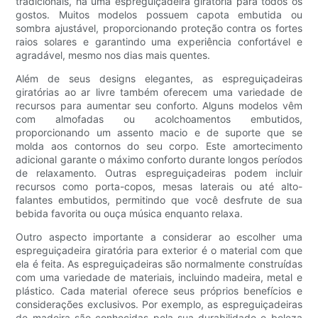
tradicionais, há uma espreguiçadeira giratória para todos os
gostos. Muitos modelos possuem capota embutida ou
sombra ajustável, proporcionando proteção contra os fortes
raios solares e garantindo uma experiência confortável e
agradável, mesmo nos dias mais quentes.
Além de seus designs elegantes, as espreguiçadeiras
giratórias ao ar livre também oferecem uma variedade de
recursos para aumentar seu conforto. Alguns modelos vêm
com almofadas ou acolchoamentos embutidos,
proporcionando um assento macio e de suporte que se
molda aos contornos do seu corpo. Este amortecimento
adicional garante o máximo conforto durante longos períodos
de relaxamento. Outras espreguiçadeiras podem incluir
recursos como porta-copos, mesas laterais ou até alto-
falantes embutidos, permitindo que você desfrute de sua
bebida favorita ou ouça música enquanto relaxa.
Outro aspecto importante a considerar ao escolher uma
espreguiçadeira giratória para exterior é o material com que
ela é feita. As espreguiçadeiras são normalmente construídas
com uma variedade de materiais, incluindo madeira, metal e
plástico. Cada material oferece seus próprios benefícios e
considerações exclusivos. Por exemplo, as espreguiçadeiras
de madeira são conhecidas pela sua durabilidade e beleza