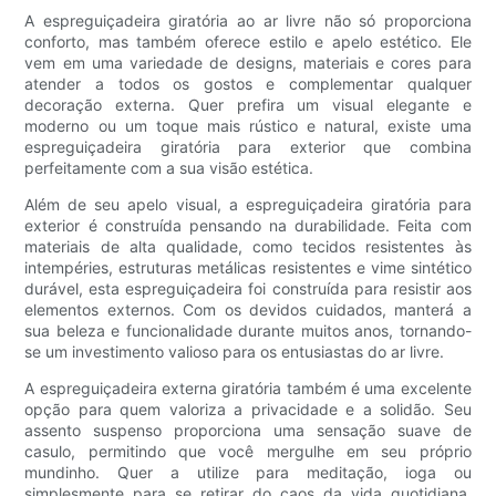
A espreguiçadeira giratória ao ar livre não só proporciona
conforto, mas também oferece estilo e apelo estético. Ele
vem em uma variedade de designs, materiais e cores para
atender a todos os gostos e complementar qualquer
decoração externa. Quer prefira um visual elegante e
moderno ou um toque mais rústico e natural, existe uma
espreguiçadeira giratória para exterior que combina
perfeitamente com a sua visão estética.
Além de seu apelo visual, a espreguiçadeira giratória para
exterior é construída pensando na durabilidade. Feita com
materiais de alta qualidade, como tecidos resistentes às
intempéries, estruturas metálicas resistentes e vime sintético
durável, esta espreguiçadeira foi construída para resistir aos
elementos externos. Com os devidos cuidados, manterá a
sua beleza e funcionalidade durante muitos anos, tornando-
se um investimento valioso para os entusiastas do ar livre.
A espreguiçadeira externa giratória também é uma excelente
opção para quem valoriza a privacidade e a solidão. Seu
assento suspenso proporciona uma sensação suave de
casulo, permitindo que você mergulhe em seu próprio
mundinho. Quer a utilize para meditação, ioga ou
simplesmente para se retirar do caos da vida quotidiana,