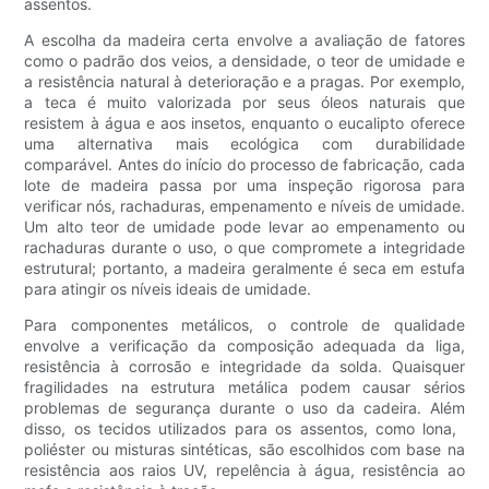
assentos.
A escolha da madeira certa envolve a avaliação de fatores
como o padrão dos veios, a densidade, o teor de umidade e
a resistência natural à deterioração e a pragas. Por exemplo,
a teca é muito valorizada por seus óleos naturais que
resistem à água e aos insetos, enquanto o eucalipto oferece
uma alternativa mais ecológica com durabilidade
comparável. Antes do início do processo de fabricação, cada
lote de madeira passa por uma inspeção rigorosa para
verificar nós, rachaduras, empenamento e níveis de umidade.
Um alto teor de umidade pode levar ao empenamento ou
rachaduras durante o uso, o que compromete a integridade
estrutural; portanto, a madeira geralmente é seca em estufa
para atingir os níveis ideais de umidade.
Para componentes metálicos, o controle de qualidade
envolve a verificação da composição adequada da liga,
resistência à corrosão e integridade da solda. Quaisquer
fragilidades na estrutura metálica podem causar sérios
problemas de segurança durante o uso da cadeira. Além
disso, os tecidos utilizados para os assentos, como lona, ​​
poliéster ou misturas sintéticas, são escolhidos com base na
resistência aos raios UV, repelência à água, resistência ao