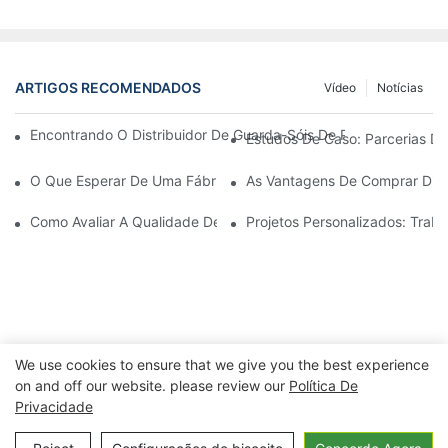
ARTIGOS RECOMENDADOS
Vídeo
Notícias
Encontrando O Distribuidor De Guarda-Sóis De Praia Ideal Par
Estudos De Caso: Parcerias De
O Que Esperar De Uma Fábrica De Cadeiras De Descanso Para Á
As Vantagens De Comprar Dire
Como Avaliar A Qualidade De Uma Fábrica De Cadeiras De Desc
Projetos Personalizados: Tra
We use cookies to ensure that we give you the best experience
on and off our website. please review our
Política De
Privacidade
Copyright © 2026 Ningbo Xuanheng
Outdoor&Eletrodomésticos Co., Ltd. |
Política de Privacidade