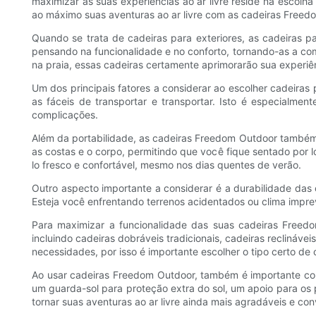
maximizar as suas experiências ao ar livre reside na escolha
ao máximo suas aventuras ao ar livre com as cadeiras Freed
Quando se trata de cadeiras para exteriores, as cadeiras pa
pensando na funcionalidade e no conforto, tornando-as a co
na praia, essas cadeiras certamente aprimorarão sua experiênc
Um dos principais fatores a considerar ao escolher cadeiras p
as fáceis de transportar e transportar. Isto é especialme
complicações.
Além da portabilidade, as cadeiras Freedom Outdoor também
as costas e o corpo, permitindo que você fique sentado por 
lo fresco e confortável, mesmo nos dias quentes de verão.
Outro aspecto importante a considerar é a durabilidade das c
Esteja você enfrentando terrenos acidentados ou clima imprevi
Para maximizar a funcionalidade das suas cadeiras Freedo
incluindo cadeiras dobráveis ​​tradicionais, cadeiras recliná
necessidades, por isso é importante escolher o tipo certo de c
Ao usar cadeiras Freedom Outdoor, também é importante cons
um guarda-sol para proteção extra do sol, um apoio para os
tornar suas aventuras ao ar livre ainda mais agradáveis ​​e co