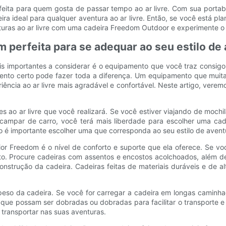
eita para quem gosta de passar tempo ao ar livre. Com sua portabi
ra ideal para qualquer aventura ao ar livre. Então, se você está 
uras ao ar livre com uma cadeira Freedom Outdoor e experimente o
 perfeita para se adequar ao seu estilo de
mais importantes a considerar é o equipamento que você traz consi
mento certo pode fazer toda a diferença. Um equipamento que muita
iência ao ar livre mais agradável e confortável. Neste artigo, vere
es ao ar livre que você realizará. Se você estiver viajando de mochi
 acampar de carro, você terá mais liberdade para escolher uma cad
 é importante escolher uma que corresponda ao seu estilo de avent
ior Freedom é o nível de conforto e suporte que ela oferece. Se v
 Procure cadeiras com assentos e encostos acolchoados, além de r
construção da cadeira. Cadeiras feitas de materiais duráveis ​​e de 
 peso da cadeira. Se você for carregar a cadeira em longas caminh
 que possam ser dobradas ou dobradas para facilitar o transporte
 transportar nas suas aventuras.