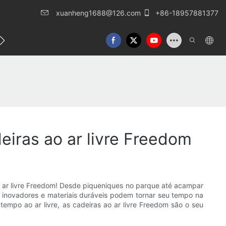
xuanheng1688@126.com
+86-18957881377
o conosco
eiras ao ar livre Freedom
ao ar livre Freedom! Desde piqueniques no parque até acampar
 inovadores e materiais duráveis ​​podem tornar seu tempo na
mpo ao ar livre, as cadeiras ao ar livre Freedom são o seu