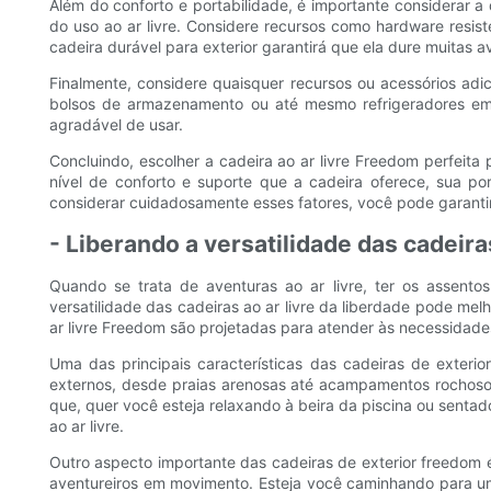
Além do conforto e portabilidade, é importante considerar a 
do uso ao ar livre. Considere recursos como hardware resis
cadeira durável para exterior garantirá que ela dure muitas a
Finalmente, considere quaisquer recursos ou acessórios ad
bolsos de armazenamento ou até mesmo refrigeradores embu
agradável de usar.
Concluindo, escolher a cadeira ao ar livre Freedom perfeita 
nível de conforto e suporte que a cadeira oferece, sua por
considerar cuidadosamente esses fatores, você pode garantir 
- Liberando a versatilidade das cadeira
Quando se trata de aventuras ao ar livre, ter os assent
versatilidade das cadeiras ao ar livre da liberdade pode melh
ar livre Freedom são projetadas para atender às necessidades 
Uma das principais características das cadeiras de exter
externos, desde praias arenosas até acampamentos rochosos. 
que, quer você esteja relaxando à beira da piscina ou sentado
ao ar livre.
Outro aspecto importante das cadeiras de exterior freedom é 
aventureiros em movimento. Esteja você caminhando para um