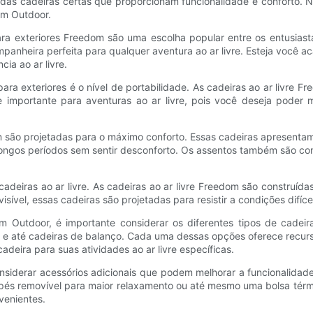
 das cadeiras certas que proporcionam funcionalidade e conforto. N
om Outdoor.
ra exteriores Freedom são uma escolha popular entre os entusiasta
mpanheira perfeita para qualquer aventura ao ar livre. Esteja voc
ia ao ar livre.
ara exteriores é o nível de portabilidade. As cadeiras ao ar livre 
nte importante para aventuras ao ar livre, pois você deseja poder
 são projetadas para o máximo conforto. Essas cadeiras apresent
longos períodos sem sentir desconforto. Os assentos também são co
adeiras ao ar livre. As cadeiras ao ar livre Freedom são construídas
sível, essas cadeiras são projetadas para resistir a condições difíce
m Outdoor, é importante considerar os diferentes tipos de cadeir
veis ​​e até cadeiras de balanço. Cada uma dessas opções oferece rec
adeira para suas atividades ao ar livre específicas.
iderar acessórios adicionais que podem melhorar a funcionalidade e
 pés removível para maior relaxamento ou até mesmo uma bolsa tér
nvenientes.