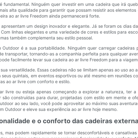
e é fundamental. Ninguém quer investir em uma cadeira que irá queb
s alta qualidade para garantir que possam resistir aos elementos e 
ira ao ar livre Freedom ainda permanecerá forte.
resentam um design inovador e elegante. Já se foram os dias das c
 Com linhas elegantes e uma variedade de cores e estilos para es
, mas também complementa seu estilo pessoal.
Outdoor é a sua portabilidade. Ninguém quer carregar cadeiras p
 de transportar, tornando-as a companhia perfeita para qualquer 
pode facilmente levar sua cadeira ao ar livre Freedom para a viagem
a versatilidade. Essas cadeiras não se limitam apenas ao uso ao ar 
us quintais, em eventos esportivos ou até mesmo em reuniões comu
 ao ar livre com conforto e estilo.
r livre ou esteja apenas começando a explorar a natureza, ter a 
são construídas para durar, projetadas com estilo em mente e ofe
tdoor ao seu lado, você pode aproveitar ao máximo suas aventuras a
 Outdoor e eleve sua experiência ao ar livre hoje mesmo.
ionalidade e o conforto das cadeiras exter
s, mas podem rapidamente se tornar desconfortáveis ​​e cansativas