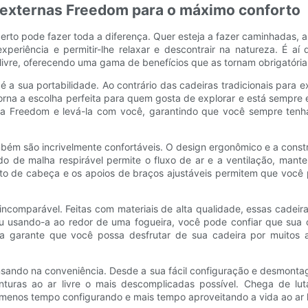
s externas Freedom para o máximo conforto
certo pode fazer toda a diferença. Quer esteja a fazer caminhadas, 
periência e permitir-lhe relaxar e descontrair na natureza. É aí 
livre, oferecendo uma gama de benefícios que as tornam obrigatória
a sua portabilidade. Ao contrário das cadeiras tradicionais para ex
 torna a escolha perfeita para quem gosta de explorar e está semp
a Freedom e levá-la com você, garantindo que você sempre tenha 
bém são incrivelmente confortáveis. O design ergonômico e a constr
do de malha respirável permite o fluxo de ar e a ventilação, man
to de cabeça e os apoios de braços ajustáveis ​​permitem que você
comparável. Feitas com materiais de alta qualidade, essas cadeiras
 usando-a ao redor de uma fogueira, você pode confiar que sua c
a garante que você possa desfrutar de sua cadeira por muitos a
ensando na conveniência. Desde a sua fácil configuração e desmon
enturas ao ar livre o mais descomplicadas possível. Chega de 
enos tempo configurando e mais tempo aproveitando a vida ao ar l