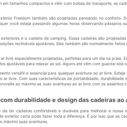
 em tamanhos compactos e vêm com bolsas de transporte, as cadeir
e exterior Freedom também são projetadas pensando no conforto. 
ue, quer você esteja passando algumas horas observando pássaros 
a exteriores é a cadeira de camping. Essas cadeiras são projetad
ões reclináveis ​​ajustáveis. Eles também são normalmente feitos de
r livre especialmente projetadas, perfeitas para um dia na praia. 
os ajustáveis ​​para relaxar ao sol. Alguns até vêm com guarda-sóis 
nto versátil e essencial para qualquer aventura ao ar livre. Este
o ar livre. Com suas características de portabilidade, durabilidade
 aproveite ao máximo as suas aventuras ao ar livre com os assentos c
 com durabilidade e design das cadeiras ao 
de ter cadeiras confortáveis ​​e duráveis ​​para melhorar a nossa 
de exterior certa pode fazer toda a diferença. É por isso que as 
 ao máximo suas aventuras.