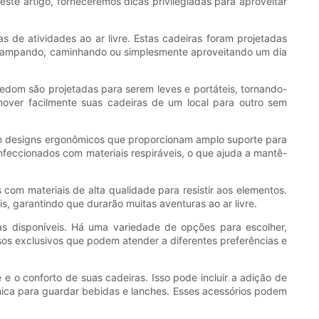
este artigo, forneceremos dicas privilegiadas para aproveitar
s de atividades ao ar livre. Estas cadeiras foram projetadas
ê acampando, caminhando ou simplesmente aproveitando um dia
Freedom são projetadas para serem leves e portáteis, tornando-
 mover facilmente suas cadeiras de um local para outro sem
am designs ergonômicos que proporcionam amplo suporte para
nfeccionados com materiais respiráveis, o que ajuda a mantê-
 com materiais de alta qualidade para resistir aos elementos.
is, garantindo que durarão muitas aventuras ao ar livre.
as disponíveis. Há uma variedade de opções para escolher,
ursos exclusivos que podem atender a diferentes preferências e
 o conforto de suas cadeiras. Isso pode incluir a adição de
mica para guardar bebidas e lanches. Esses acessórios podem