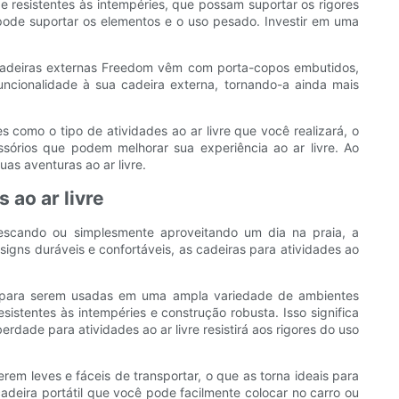
 e resistentes às intempéries, que possam suportar os rigores
 pode suportar os elementos e o uso pesado. Investir em uma
s cadeiras externas Freedom vêm com porta-copos embutidos,
ncionalidade à sua cadeira externa, tornando-a ainda mais
s como o tipo de atividades ao ar livre que você realizará, o
essórios que podem melhorar sua experiência ao ar livre. Ao
as aventuras ao ar livre.
 ao ar livre
pescando ou simplesmente aproveitando um dia na praia, a
igns duráveis ​​e confortáveis, as cadeiras para atividades ao
das para serem usadas em uma ampla variedade de ambientes
istentes às intempéries e construção robusta. Isso significa
rdade para atividades ao ar livre resistirá aos rigores do uso
rem leves e fáceis de transportar, o que as torna ideais para
eira portátil que você pode facilmente colocar no carro ou