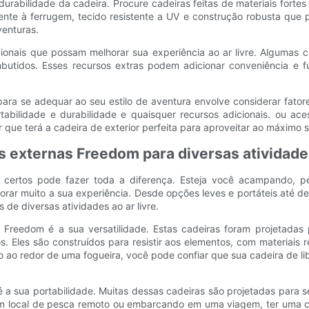
durabilidade da cadeira. Procure cadeiras feitas de materiais fortes
tente à ferrugem, tecido resistente a UV e construção robusta que
venturas.
icionais que possam melhorar sua experiência ao ar livre. Alguma
tidos. Esses recursos extras podem adicionar conveniência e fu
para se adequar ao seu estilo de aventura envolve considerar fatore
tabilidade e durabilidade e quaisquer recursos adicionais. ou ac
que terá a cadeira de exterior perfeita para aproveitar ao máximo su
s externas Freedom para diversas atividades
os certos pode fazer toda a diferença. Esteja você acampando, 
orar muito a sua experiência. Desde opções leves e portáteis até des
de diversas atividades ao ar livre.
ior Freedom é a sua versatilidade. Estas cadeiras foram projeta
Eles são construídos para resistir aos elementos, com materiais res
 ao redor de uma fogueira, você pode confiar que sua cadeira de libe
a sua portabilidade. Muitas dessas cadeiras são projetadas para se
 local de pesca remoto ou embarcando em uma viagem, ter uma cad