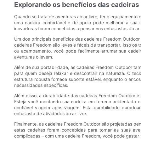
Explorando os benefícios das cadeira
Quando se trata de aventuras ao ar livre, ter o equipamento 
uma cadeira confortável e de apoio pode melhorar a sua ex
inovadoras foram concebidas a pensar nos entusiastas do ar 
Um dos principais benefícios das cadeiras Freedom Outdoor é 
cadeiras Freedom são leves e fáceis de transportar. Isso os
ou acampamento, você pode facilmente arrumar sua cadeir
aventuras o levem.
Além de sua portabilidade, as cadeiras Freedom Outdoor tam
para quem deseja relaxar e descontrair na natureza. O teci
estrutura robusta fornece suporte estável, enquanto o encos
necessidades específicas.
Além disso, a durabilidade das cadeiras Freedom Outdoor é in
Esteja você montando sua cadeira em terreno acidentado ou
confiável viagem após viagem. Esta durabilidade duradour
entusiasta de atividades ao ar livre.
Finalmente, as cadeiras Freedom Outdoor são projetadas p
estas cadeiras foram concebidas para tornar as suas av
complicadas – com uma cadeira Freedom, você pode gastar m