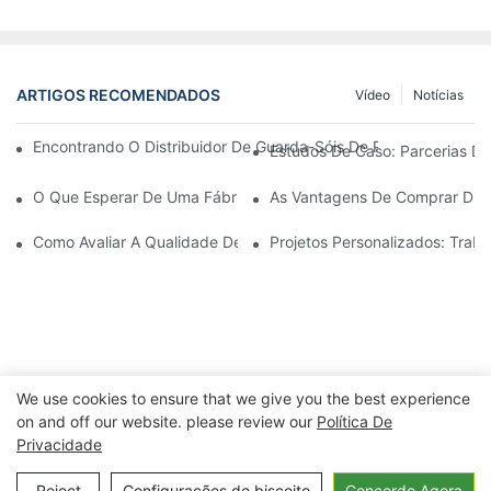
ARTIGOS RECOMENDADOS
Vídeo
Notícias
Encontrando O Distribuidor De Guarda-Sóis De Praia Ideal Par
Estudos De Caso: Parcerias De
O Que Esperar De Uma Fábrica De Cadeiras De Descanso Para Á
As Vantagens De Comprar Dire
Como Avaliar A Qualidade De Uma Fábrica De Cadeiras De Desc
Projetos Personalizados: Tra
We use cookies to ensure that we give you the best experience
on and off our website. please review our
Política De
Privacidade
Copyright © 2026 Ningbo Xuanheng
Outdoor&Eletrodomésticos Co., Ltd. |
Política de Privacidade
Reject
Configurações de biscoito
Concordo Agora