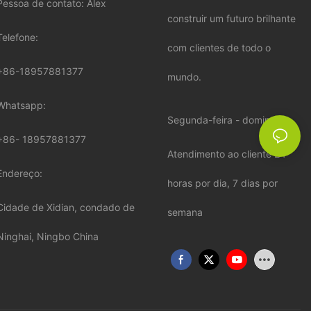
Pessoa de contato: Alex
construir um futuro brilhante
Telefone:
com clientes de todo o
+86-18957881377
mundo.
Whatsapp:
Segunda-feira - domingo:
+86-
18957881377
Atendimento ao cliente 24
Endereço:
horas por dia, 7 dias por
Cidade de Xidian, condado de
semana
Ninghai, Ningbo China