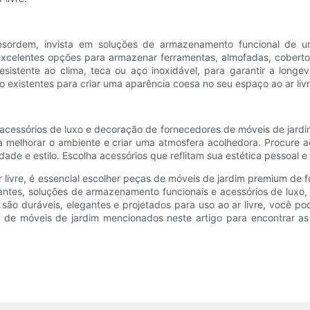
esordem, invista em soluções de armazenamento funcional de um
xcelentes opções para armazenar ferramentas, almofadas, cobertores
esistente ao clima, teca ou aço inoxidável, para garantir a long
istentes para criar uma aparência coesa no seu espaço ao ar livr
com acessórios de luxo e decoração de fornecedores de móveis de jar
ara melhorar o ambiente e criar uma atmosfera acolhedora. Procure a
dade e estilo. Escolha acessórios que reflitam sua estética pessoal e
 livre, é essencial escolher peças de móveis de jardim premium de f
antes, soluções de armazenamento funcionais e acessórios de luxo, 
 são duráveis, elegantes e projetados para uso ao ar livre, você pod
s de móveis de jardim mencionados neste artigo para encontrar as