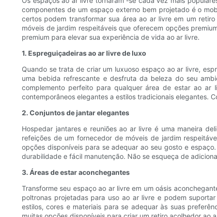
Os espaços ao ar livre tornaram -se cada vez mais populares
componentes de um espaço externo bem projetado é o mobil
certos podem transformar sua área ao ar livre em um retiro
móveis de jardim respeitáveis que oferecem opções premium,
premium para elevar sua experiência de vida ao ar livre.
1. Espreguiçadeiras ao ar livre de luxo
Quando se trata de criar um luxuoso espaço ao ar livre, es
uma bebida refrescante e desfruta da beleza do seu ambie
complemento perfeito para qualquer área de estar ao ar 
contemporâneos elegantes a estilos tradicionais elegantes. C
2. Conjuntos de jantar elegantes
Hospedar jantares e reuniões ao ar livre é uma maneira deli
refeições de um fornecedor de móveis de jardim respeitáve
opções disponíveis para se adequar ao seu gosto e espaço. P
durabilidade e fácil manutenção. Não se esqueça de adiciona
3. Áreas de estar aconchegantes
Transforme seu espaço ao ar livre em um oásis aconchegante,
poltronas projetadas para uso ao ar livre e podem suport
estilos, cores e materiais para se adequar às suas prefer
muitas opções disponíveis para criar um retiro acolhedor ao ar