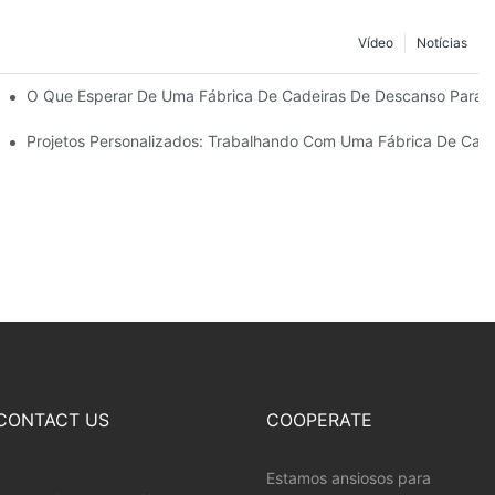
Vídeo
Notícias
Guarda-Sóis De Praia
O Que Esperar De Uma Fábrica De Cadeiras De Descanso Para Á
anso Para Áreas Externas.
Projetos Personalizados: Trabalhando Com Uma Fábrica De Cade
CONTACT US
COOPERATE
Estamos ansiosos para