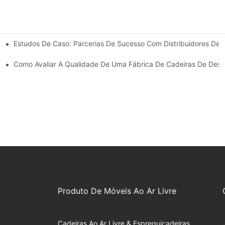
Estudos De Caso: Parcerias De Sucesso Com Distribuidores De 
a As Necessidades Do Seu Negócio.
ras De Descanso Para Exterior.
Como Avaliar A Qualidade De Uma Fábrica De Cadeiras De Desc
Produto De Móveis Ao Ar Livre
Cadeiras Ao Ar Livre & Espreguiçadeiras