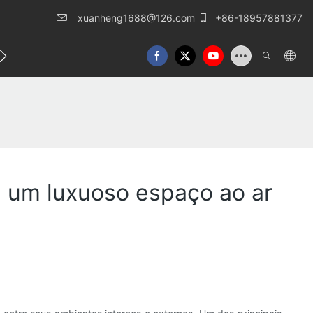
xuanheng1688@126.com
+86-18957881377
o conosco
 um luxuoso espaço ao ar