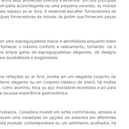
 entre seus ambientes internos e externos. Um dos principais
, um pátio aconchegante ou uma pequena varanda, os móveis
eu espaço ao ar livre, é essencial escolher fornecedores de
ncipais fornecedores de móveis de jardim que fornecem peças
sol em uma espreguiçadeira macia e almofadada enquanto bebe
 fornecer o máximo conforto e relaxamento, tornando -os o
uma ampla gama de espreguiçadeiras elegantes, de designs
ara durabilidade e longevidade.
ra refeições ao ar livre, invista em um elegante conjunto de
erno elegante ou um conjunto clássico de bistrô, há muitas
, como alumínio, teca ou aço inoxidável revestidos a pó para
a luxuosa experiência gastronômica.
nvidados. Considere investir em sofás confortáveis, amosos e
ferecem uma variedade de opções de assentos em diferentes
 sofá modular contemporâneo ou um sofrimento acolhedor, há