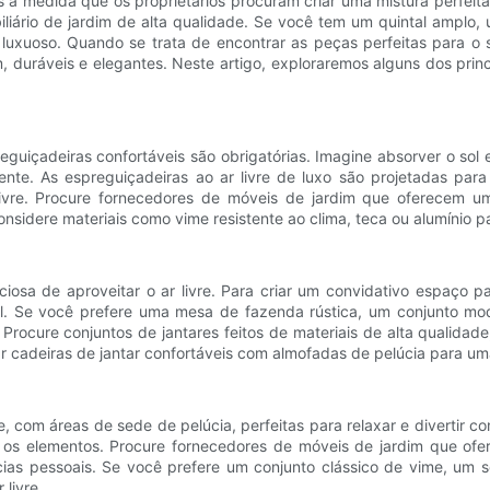
 à medida que os proprietários procuram criar uma mistura perfeita
iário de jardim de alta qualidade. Se você tem um quintal amplo
 luxuoso. Quando se trata de encontrar as peças perfeitas para o s
 duráveis e elegantes. Neste artigo, exploraremos alguns dos pri
preguiçadeiras confortáveis são obrigatórias. Imagine absorver o 
nte. As espreguiçadeiras ao ar livre de luxo são projetadas para
livre. Procure fornecedores de móveis de jardim que oferecem 
onsidere materiais como vime resistente ao clima, teca ou alumínio p
ciosa de aproveitar o ar livre. Para criar um convidativo espaço pa
l. Se você prefere uma mesa de fazenda rústica, um conjunto mod
rocure conjuntos de jantares feitos de materiais de alta qualidade
r cadeiras de jantar confortáveis com almofadas de pelúcia para um
 com áreas de sede de pelúcia, perfeitas para relaxar e divertir co
ar os elementos. Procure fornecedores de móveis de jardim que o
ências pessoais. Se você prefere um conjunto clássico de vime, um
 livre.