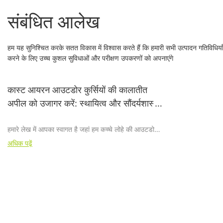
संबंधित आलेख
हम यह सुनिश्चित करके सतत विकास में विश्वास करते हैं कि हमारी सभी उत्पादन गतिविधिया
करने के लिए उच्च कुशल सुविधाओं और परीक्षण उपकरणों को अपनाएंगे
कास्ट आयरन आउटडोर कुर्सियों की कालातीत
अपील को उजागर करें: स्थायित्व और सौंदर्यशास्त्र
का सही मेल
हमारे लेख में आपका स्वागत है जहां हम कच्चे लोहे की आउटडोर
कुर्सियों की मनोरम दुनिया में उतरते हैं - स्थायी ताकत और उत्कृष्ट
अधिक पढ़ें
सौंदर्यशास्त्र का एक आदर्श मिश्रण। इस लेख में, हमारा लक्ष्य इन
कुर्सियों की कालातीत अपील को उजागर करना, उनके बेजोड़
स्थायित्व और मनोरम दृश्य आकर्षण को उजागर करना है। यदि
आप बाहरी बैठने की जगह की तलाश कर रहे हैं जो खूबसूरती के
साथ मजबूती का मिश्रण करती है, तो यह लेख उस आकर्षण को
समझने के लिए आपका आवश्यक मार्गदर्शक है जो लोहे की कुर्सियाँ
किसी भी बाहरी स्थान पर लाती है। हमारे साथ जुड़ें क्योंकि हम