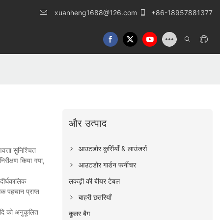
xuanheng1688@126.com
+86-18957881377
और उत्पाद
आउटडोर कुर्सियाँ & लाउंजर्स
त्ता सुनिश्चित
 निरीक्षण किया गया,
आउटडोर गार्डन फर्नीचर
लकड़ी की बीयर टेबल
 दीर्घकालिक
धिक पहचान प्राप्त
बाहरी छतरियाँ
आदि को अनुकूलित
कूलर बैग