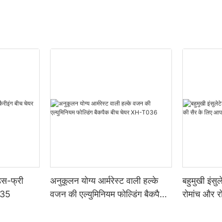
ड्स-फ्री
अनुकूलन योग्य आर्मरेस्ट वाली हल्के
बहुमुखी इंसु
035
वजन की एल्युमिनियम फोल्डिंग बैकपैक
रोमांच और रो
बीच चेयर XH-T036
आपका आवश