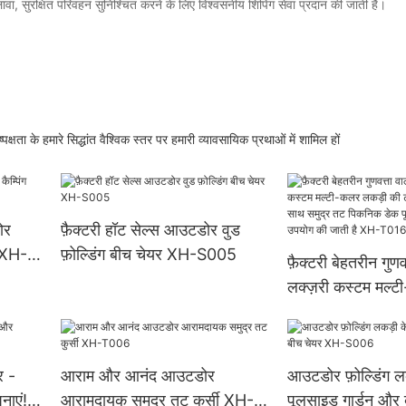
ावा, सुरक्षित परिवहन सुनिश्चित करने के लिए विश्वसनीय शिपिंग सेवा प्रदान की जाती है।
क्षता के हमारे सिद्धांत वैश्विक स्तर पर हमारी व्यावसायिक प्रथाओं में शामिल हों
ोर
फ़ैक्टरी हॉट सेल्स आउटडोर वुड
र XH-
फ़ोल्डिंग बीच चेयर XH-S005
फ़ैक्टरी बेहतरीन गुणव
लक्ज़री कस्टम मल्
की टॉमी चेयर, तकिए
तट पिकनिक डेक पू
उपयोग की जाती है
र -
आराम और आनंद आउटडोर
आउटडोर फ़ोल्डिंग ल
नाएं!
आरामदायक समुद्र तट कुर्सी XH-
पूलसाइड गार्डन और