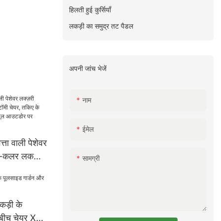
हिलती हुई कुर्सियाँ
लकड़ी का समुद्र तट पैडल
अपनी जांच भेजें
नाम
ईमेल
त्ता वाली पेशेवर
टी-कलर लकड़ी
सामग्री
 के साथ समुद्र
ल आउटडोर पर
 XH-T016
कड़ी के
 बीच चेयर XH-