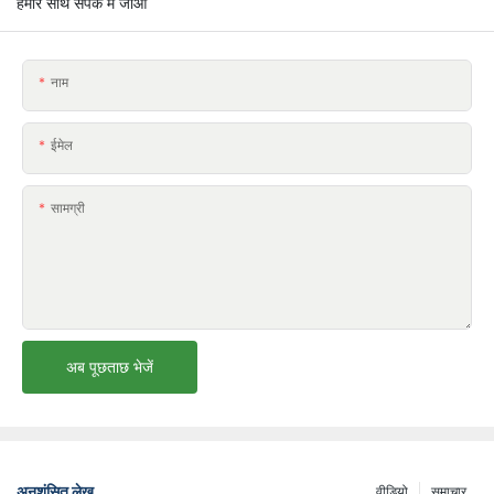
हमारे साथ संपर्क में जाओ
नाम
ईमेल
सामग्री
अब पूछताछ भेजें
अनुशंसित लेख
वीडियो
समाचार