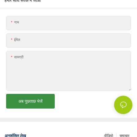
हमारे साथ संपर्क में जाओ
नाम
ईमेल
सामग्री
अब पूछताछ भेजें
अनुशंसित लेख
वीडियो
समाचार