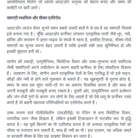
आत्मविश्वास मिलेगा जो आपके आउटडोर अनुभव को बेहतर बनाए और समय की
कसौटी पर खरी उतरे।
सामग्री स्थायित्व और मौसम प्रतिरोध
आउटडोर लाउंज चेयर चुनते समय सबसे ज़रूरी बातों में से एक है वह सामग्री जिससे
इसे बनाया गया है। चूँकि आउटडोर फ़र्नीचर लगातार प्राकृतिक तत्वों जैसे धूप, नमी,
बारिश और तापमान में उतार-चढ़ाव के संपर्क में रहता है, इसलिए टिकाऊ, मौसम-रोधी
सामग्री का चुनाव करना बेहद ज़रूरी है ताकि इसकी लंबी उम्र सुनिश्चित हो और
इसकी सुंदरता बनी रहे।
सागौन की लकड़ी, एल्युमीनियम, सिंथेटिक विकर और उच्च-गुणवत्ता वाले प्लास्टिक
जैसी सामग्रियाँ अपने लचीलेपन के कारण बाहरी फ़र्नीचर के लिए लोकप्रिय विकल्प
हैं। उदाहरण के लिए, सागौन अपने प्राकृतिक तेलों के लिए प्रसिद्ध है जो इसे सड़न,
कीड़ों और नमी से होने वाले नुकसान से बचाते हैं। यह खूबसूरती से पुराना होता है,
समय के साथ एक सुंदर चांदी-ग्रे रंग का आवरण विकसित करता है और साथ ही
अपनी मज़बूती और मजबूती बनाए रखता है। दूसरी ओर, एल्युमीनियम अपने हल्केपन
और जंग-रोधी गुणों के कारण उन लोगों के लिए आदर्श है जो ऐसे धातु के फ़र्नीचर पसंद
करते हैं जो बाहरी संक्षारक परिस्थितियों का प्रतिरोध करते हैं।
उच्च घनत्व वाले पॉलीएथिलीन (एचडीपीई) या रेज़िन से बना सिंथेटिक विकर,
पारंपरिक रतन जैसा दिखता है, लेकिन इसकी टिकाऊपन में नाटकीय रूप से वृद्धि
करता है। यह यूवी किरणों का भी प्रतिरोध करता है जो अन्यथा प्राकृतिक रेशों को
फीका या दरारदार बना सकती हैं, साथ ही नमी का भी। इस प्रकार, यह अधिक आर्द्र
या बरसाती मौसम के लिए एक उत्कृष्ट विकल्प बन जाता है।