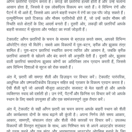
आँगन छतरियाँ प्रदान करता है। कपड़े की छतरियां हल्की होती हैं और उन्हें चलाना
आसान होता है, जिससे वे एक लोकप्रिय विकल्प बन जाते हैं। वे विभिन्न रंगों और
पैटर्न में भी आते हैं, जिससे आप अपने बाहरी स्थान में रंगों का एक पॉप जोड़ सकते हैं।
एल्युमीनियम छाते टिकाऊ और मौसम प्रतिरोधी होते हैं, जो उन्हें कठोर मौसम की
स्थिति वाले क्षेत्रों के लिए आदर्श बनाते हैं। दूसरी ओर, लकड़ी की छतरियाँ आपके
बाहरी सजावट में सुंदरता और गर्माहट का स्पर्श जोड़ती हैं।
टेकालॉट आँगन छतरियों के चयन के माध्यम से ब्राउज़ करते समय, आपको विभिन्न
ऑपरेटिंग तंत्र भी मिलेंगे। सबसे आम विकल्पों में पुश-बटन, क्रैंक और झुकाव तंत्र
शामिल हैं। पुश-बटन छतरियां स्थापित करना त्वरित और आसान है, जबकि क्रैंक
छतरियां आसानी से खोलने और बंद करने की अनुमति देती हैं। दूसरी ओर, झुकाव
वाली छतरियां समायोज्य झुकाव कोणों का अतिरिक्त लाभ प्रदान करती हैं, जिससे
आप विभिन्न दिशाओं से सूरज को रोक सकते हैं।
अंत में, छतरी की समग्र शैली और डिज़ाइन पर विचार करें। टेकलॉट पारंपरिक,
आधुनिक और उष्णकटिबंधीय डिज़ाइन सहित कई प्रकार के विकल्प प्रदान करता है।
ऐसी शैली चुनें जो आपकी मौजूदा आउटडोर सजावट से मेल खाती हो और आपके
व्यक्तिगत स्वाद को दर्शाती हो। उन रंगों, पैटर्नों और फ़िनिश पर विचार करें जो आपके
स्थान के लिए सबसे उपयुक्त हों और एक सामंजस्यपूर्ण लुक तैयार करें।
अंत में, टेकलॉट से सही आँगन छतरी का चयन करना आपके बाहरी स्थान को शैली
और कार्यक्षमता दोनों के साथ बढ़ाने की कुंजी है। अपना निर्णय लेते समय आकार,
आकार, सामग्री, संचालन तंत्र और शैली जैसे कारकों पर विचार करें। उपलब्ध
विकल्पों की विस्तृत श्रृंखला के साथ, आप निश्चित रूप से अपने आउटडोर सजावट
को पूरक करने और एक सुंदर और आरामदायक आउटडोर ओएसिस बनाने के लिए