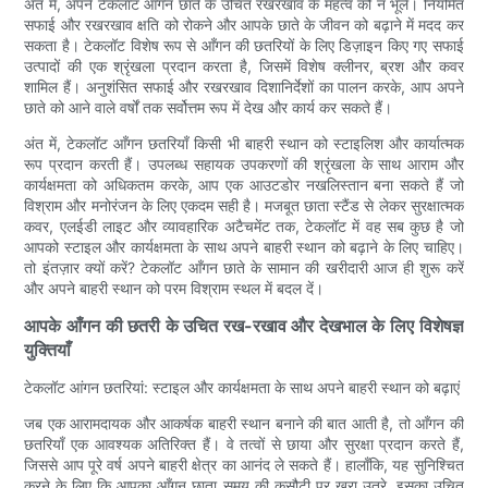
अंत में, अपने टेकलॉट आँगन छाते के उचित रखरखाव के महत्व को न भूलें। नियमित
सफाई और रखरखाव क्षति को रोकने और आपके छाते के जीवन को बढ़ाने में मदद कर
सकता है। टेकलॉट विशेष रूप से आँगन की छतरियों के लिए डिज़ाइन किए गए सफाई
उत्पादों की एक श्रृंखला प्रदान करता है, जिसमें विशेष क्लीनर, ब्रश और कवर
शामिल हैं। अनुशंसित सफाई और रखरखाव दिशानिर्देशों का पालन करके, आप अपने
छाते को आने वाले वर्षों तक सर्वोत्तम रूप में देख और कार्य कर सकते हैं।
अंत में, टेकलॉट आँगन छतरियाँ किसी भी बाहरी स्थान को स्टाइलिश और कार्यात्मक
रूप प्रदान करती हैं। उपलब्ध सहायक उपकरणों की श्रृंखला के साथ आराम और
कार्यक्षमता को अधिकतम करके, आप एक आउटडोर नखलिस्तान बना सकते हैं जो
विश्राम और मनोरंजन के लिए एकदम सही है। मजबूत छाता स्टैंड से लेकर सुरक्षात्मक
कवर, एलईडी लाइट और व्यावहारिक अटैचमेंट तक, टेकलॉट में वह सब कुछ है जो
आपको स्टाइल और कार्यक्षमता के साथ अपने बाहरी स्थान को बढ़ाने के लिए चाहिए।
तो इंतज़ार क्यों करें? टेकलॉट आँगन छाते के सामान की खरीदारी आज ही शुरू करें
और अपने बाहरी स्थान को परम विश्राम स्थल में बदल दें।
आपके आँगन की छतरी के उचित रख-रखाव और देखभाल के लिए विशेषज्ञ
युक्तियाँ
टेकलॉट आंगन छतरियां: स्टाइल और कार्यक्षमता के साथ अपने बाहरी स्थान को बढ़ाएं
जब एक आरामदायक और आकर्षक बाहरी स्थान बनाने की बात आती है, तो आँगन की
छतरियाँ एक आवश्यक अतिरिक्त हैं। वे तत्वों से छाया और सुरक्षा प्रदान करते हैं,
जिससे आप पूरे वर्ष अपने बाहरी क्षेत्र का आनंद ले सकते हैं। हालाँकि, यह सुनिश्चित
करने के लिए कि आपका आँगन छाता समय की कसौटी पर खरा उतरे, इसका उचित