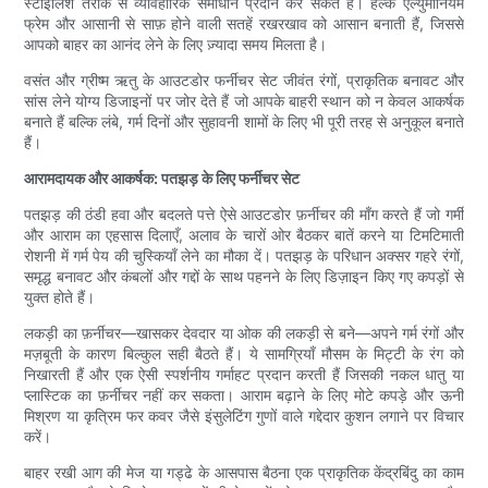
स्टाइलिश तरीके से व्यावहारिक समाधान प्रदान कर सकते हैं। हल्के एल्युमीनियम
फ्रेम और आसानी से साफ़ होने वाली सतहें रखरखाव को आसान बनाती हैं, जिससे
आपको बाहर का आनंद लेने के लिए ज़्यादा समय मिलता है।
वसंत और ग्रीष्म ऋतु के आउटडोर फर्नीचर सेट जीवंत रंगों, प्राकृतिक बनावट और
सांस लेने योग्य डिजाइनों पर जोर देते हैं जो आपके बाहरी स्थान को न केवल आकर्षक
बनाते हैं बल्कि लंबे, गर्म दिनों और सुहावनी शामों के लिए भी पूरी तरह से अनुकूल बनाते
हैं।
आरामदायक और आकर्षक: पतझड़ के लिए फर्नीचर सेट
पतझड़ की ठंडी हवा और बदलते पत्ते ऐसे आउटडोर फ़र्नीचर की माँग करते हैं जो गर्मी
और आराम का एहसास दिलाएँ, अलाव के चारों ओर बैठकर बातें करने या टिमटिमाती
रोशनी में गर्म पेय की चुस्कियाँ लेने का मौका दें। पतझड़ के परिधान अक्सर गहरे रंगों,
समृद्ध बनावट और कंबलों और गद्दों के साथ पहनने के लिए डिज़ाइन किए गए कपड़ों से
युक्त होते हैं।
लकड़ी का फ़र्नीचर—खासकर देवदार या ओक की लकड़ी से बने—अपने गर्म रंगों और
मज़बूती के कारण बिल्कुल सही बैठते हैं। ये सामग्रियाँ मौसम के मिट्टी के रंग को
निखारती हैं और एक ऐसी स्पर्शनीय गर्माहट प्रदान करती हैं जिसकी नकल धातु या
प्लास्टिक का फ़र्नीचर नहीं कर सकता। आराम बढ़ाने के लिए मोटे कपड़े और ऊनी
मिश्रण या कृत्रिम फर कवर जैसे इंसुलेटिंग गुणों वाले गद्देदार कुशन लगाने पर विचार
करें।
बाहर रखी आग की मेज या गड्ढे के आसपास बैठना एक प्राकृतिक केंद्रबिंदु का काम