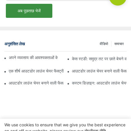
अब पूछताछ भेजें
अनुशंसित लेख
वीडियो
समाचार
अपने व्यवसाय की आवश्यकताओं के लिए सही बीच अम्ब्रेला वितरक ढूँढना
केस स्टडी: समुद्र तट पर छाते बेचने वाल
एक शीर्ष आउटडोर लाउंज चेयर फैक्ट्री से क्या उम्मीद करें
आउटडोर लाउंज चेयर बनाने वाली फैक्ट्री
आउटडोर लाउंज चेयर बनाने वाली फैक्ट्री की गुणवत्ता का मूल्यांकन कैसे करें
कस्टम डिज़ाइन: आउटडोर लाउंज चेयर बन
We use cookies to ensure that we give you the best experience
on and off our website. please review our
गोपनीयता नीति