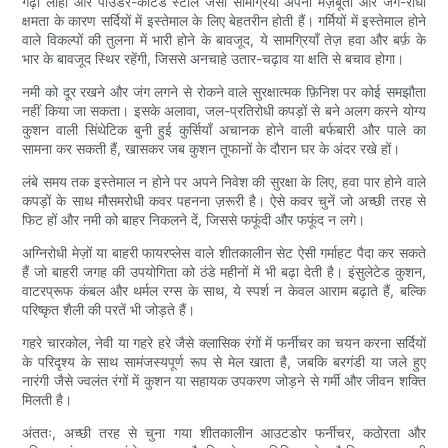
गढ़ा लोहा और पाउडर-कोटेड स्टील जैसी सामग्रियाँ अपनी मज़बूती और जंग-रोधी
क्षमता के कारण सर्दियों में इस्तेमाल के लिए बेहतरीन होती हैं। गर्मियों में इस्तेमाल होने
वाले विकल्पों की तुलना में भारी होने के बावजूद, ये सामग्रियाँ तेज़ हवा और बर्फ़ के
भार के बावजूद स्थिर रहेंगी, जिससे अनचाहे उतार-चढ़ाव या क्षति से बचाव होगा।
नमी को दूर रखने और जंग लगने से रोकने वाले सुरक्षात्मक फ़िनिश पर कोई समझौता
नहीं किया जा सकता। इसके अलावा, जल-प्रतिरोधी कपड़ों से बने अलग करने योग्य
कुशन वाली सिंथेटिक बुनी हुई कुर्सियाँ अचानक होने वाली बर्फबारी और पाले का
सामना कर सकती हैं, खासकर जब कुशन तूफानों के दौरान घर के अंदर रखे हों।
लंबे समय तक इस्तेमाल न होने पर अपने निवेश की सुरक्षा के लिए, हवा पार होने वाले
कपड़ों के साथ मौसमरोधी कवर पहनना ज़रूरी है। ऐसे कवर चुनें जो अच्छी तरह से
फिट हों और नमी को बाहर निकलने दें, जिससे फफूंदी और फफूंद न लगे।
अग्निरोधी मेज़ों या बाहरी फायरप्लेस वाले शीतकालीन सेट ऐसी गर्माहट पैदा कर सकते
हैं जो बाहरी जगह की उपयोगिता को ठंडे महीनों में भी बढ़ा देती है। इंसुलेटेड कुशन,
वाटरप्रूफ कंबल और थर्मल रग्स के साथ, ये स्पर्श न केवल आराम बढ़ाते हैं, बल्कि
परिष्कृत शैली की परतें भी जोड़ते हैं।
गहरे चारकोल, नेवी या गहरे हरे जैसे क्लासिक रंगों में फर्नीचर का चयन करना सर्दियों
के परिदृश्य के साथ सामंजस्यपूर्ण रूप से मेल खाता है, जबकि बरगंडी या जले हुए
नारंगी जैसे ज्वलंत रंगों में कुशन या सहायक उपकरण जोड़ने से गर्मी और जीवन शक्ति
मिलती है।
अंततः, अच्छी तरह से चुना गया शीतकालीन आउटडोर फर्नीचर, कठोरता और