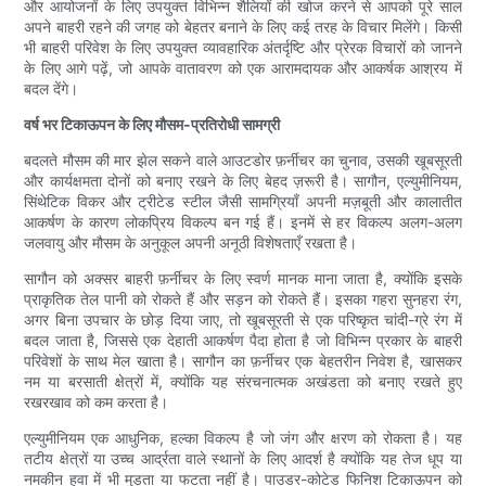
और आयोजनों के लिए उपयुक्त विभिन्न शैलियों की खोज करने से आपको पूरे साल
अपने बाहरी रहने की जगह को बेहतर बनाने के लिए कई तरह के विचार मिलेंगे। किसी
भी बाहरी परिवेश के लिए उपयुक्त व्यावहारिक अंतर्दृष्टि और प्रेरक विचारों को जानने
के लिए आगे पढ़ें, जो आपके वातावरण को एक आरामदायक और आकर्षक आश्रय में
बदल देंगे।
वर्ष भर टिकाऊपन के लिए मौसम-प्रतिरोधी सामग्री
बदलते मौसम की मार झेल सकने वाले आउटडोर फ़र्नीचर का चुनाव, उसकी खूबसूरती
और कार्यक्षमता दोनों को बनाए रखने के लिए बेहद ज़रूरी है। सागौन, एल्युमीनियम,
सिंथेटिक विकर और ट्रीटेड स्टील जैसी सामग्रियाँ अपनी मज़बूती और कालातीत
आकर्षण के कारण लोकप्रिय विकल्प बन गई हैं। इनमें से हर विकल्प अलग-अलग
जलवायु और मौसम के अनुकूल अपनी अनूठी विशेषताएँ रखता है।
सागौन को अक्सर बाहरी फ़र्नीचर के लिए स्वर्ण मानक माना जाता है, क्योंकि इसके
प्राकृतिक तेल पानी को रोकते हैं और सड़न को रोकते हैं। इसका गहरा सुनहरा रंग,
अगर बिना उपचार के छोड़ दिया जाए, तो खूबसूरती से एक परिष्कृत चांदी-ग्रे रंग में
बदल जाता है, जिससे एक देहाती आकर्षण पैदा होता है जो विभिन्न प्रकार के बाहरी
परिवेशों के साथ मेल खाता है। सागौन का फ़र्नीचर एक बेहतरीन निवेश है, खासकर
नम या बरसाती क्षेत्रों में, क्योंकि यह संरचनात्मक अखंडता को बनाए रखते हुए
रखरखाव को कम करता है।
एल्युमीनियम एक आधुनिक, हल्का विकल्प है जो जंग और क्षरण को रोकता है। यह
तटीय क्षेत्रों या उच्च आर्द्रता वाले स्थानों के लिए आदर्श है क्योंकि यह तेज धूप या
नमकीन हवा में भी मुड़ता या फटता नहीं है। पाउडर-कोटेड फिनिश टिकाऊपन को