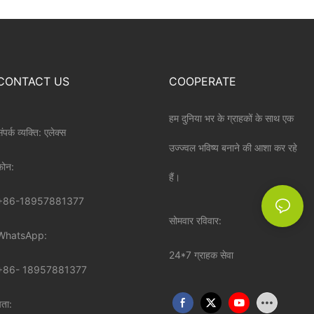
CONTACT US
COOPERATE
हम दुनिया भर के ग्राहकों के साथ एक
ंपर्क व्यक्ति: एलेक्स
उज्ज्वल भविष्य बनाने की आशा कर रहे
़ोन:
हैं।
+86-18957881377
सोमवार रविवार:
WhatsApp:
24*7 ग्राहक सेवा
+86-
18957881377
पता: