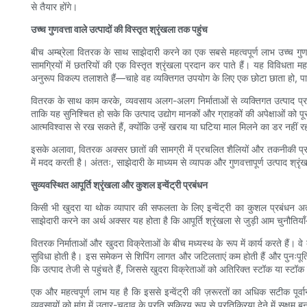
से तैयार होंगे।
उच्च गुणवत्ता वाले उत्पादों की विस्तृत श्रृंखला तक पहुंच
बीच अम्ब्रेला वितरक के साथ साझेदारी करने का एक सबसे महत्वपूर्ण लाभ उच्च गुणवत
सामग्रियों में छतरियों की एक विस्तृत श्रृंखला प्रदान कर पाते हैं। यह विविधता 
अनुरूप विकल्प तलाशते हैं—चाहे वह व्यक्तिगत उपयोग के लिए एक छोटा छाता हो, पारि
वितरक के साथ काम करके, व्यवसाय अलग-अलग निर्माताओं से व्यक्तिगत उत्पाद प्राप
ताकि यह सुनिश्चित हो सके कि उत्पाद उद्योग मानकों और ग्राहकों की अपेक्षाओं को प
आत्मविश्वास से रख सकते हैं, क्योंकि उन्हें खराब या घटिया माल मिलने का डर नहीं 
इसके अलावा, वितरक अक्सर छातों की सामग्री में प्रचलित शैलियों और तकनीकी प्रगति
में मदद करती है। अंततः, साझेदारी के माध्यम से व्यापक और गुणवत्तापूर्ण उत्पाद श्रृं
सुव्यवस्थित आपूर्ति श्रृंखला और कुशल इन्वेंट्री प्रबंधन
किसी भी खुदरा या थोक व्यापार की सफलता के लिए इन्वेंट्री का कुशल प्रबंधन अत्
साझेदारी करने का अर्थ अक्सर यह होता है कि आपूर्ति श्रृंखला से जुड़ी आम चुनौति
वितरक निर्माताओं और खुदरा विक्रेताओं के बीच मध्यस्थ के रूप में कार्य करते हैं। व
सुविधा होती है। इस समेकन से शिपिंग लागत और जटिलताएं कम होती हैं और पुनःपूर्ति
कि उत्पाद तेजी से पहुंचते हैं, जिससे खुदरा विक्रेताओं को अतिरिक्त स्टॉक या स्टॉक
एक और महत्वपूर्ण लाभ यह है कि इससे इन्वेंट्री की ज़रूरतों का अधिक सटीक प
व्यवसायों को मांग में उतार-चढ़ाव के प्रति सक्रिय रूप से प्रतिक्रिया देने में सक्षम ब