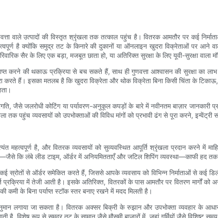
्ता वाले उत्पादों की विस्तृत श्रृंखला तक तत्काल पहुंच है। वितरक आमतौर पर कई निर्माताओ
महत्वपूर्ण है क्योंकि समुद्र तट के किनारे की दुकानों या ऑनलाइन खुदरा विक्रेताओं पर आने 
वारिक सैर के लिए एक बड़ा, मजबूत छाता हो, या अतिरिक्त सुरक्षा के लिए यूवी-सुरक्षा वाला 
्त करने की थकाऊ प्रक्रिया से बच सकते हैं, साथ ही गुणवत्ता आश्वासन की सुरक्षा का लाभ भ
ूरा करते हैं। इसका मतलब है कि खुदरा विक्रेता और थोक विक्रेता बिना किसी चिंता के टिकाऊ, आ
रहता।
, जैसे जलरोधी कोटिंग या पर्यावरण-अनुकूल कपड़ों के बारे में नवीनतम बाज़ार जानकारी प्रद
खला तक पहुंच व्यवसायों को उपभोक्ताओं की विविध मांगों को प्रभावी ढंग से पूरा करने, इन्वेंट्र
यंत महत्वपूर्ण है, और वितरक व्यवसायों को सुव्यवस्थित आपूर्ति श्रृंखला प्रदान करने में
याँ—जैसे कि लंबे लीड टाइम, ऑर्डर में अनियमितताएँ और जटिल शिपिंग व्यवस्था—काफी हद तक कम
े कई स्रोतों से ऑर्डर समेकित करते हैं, जिससे आपके व्यवसाय को विभिन्न निर्माताओं से कई डिलीव
 प्रक्रिया में तेजी आती है। इसके अतिरिक्त, वितरकों के पास आमतौर पर वितरण मार्गों को अन
 की कमी के बिना पर्याप्त स्टॉक स्तर बनाए रखने में मदद मिलती है।
ूर्वानुमान लगाया जा सकता है। वितरक अक्सर बिक्री के रुझान और उपभोक्ता व्यवहार के आध
नाती है, विशेष रूप से समुद्र तट के सामान जैसे मौसमी बाजारों में, जहां गर्मियों जैसे विशिष्ट सम