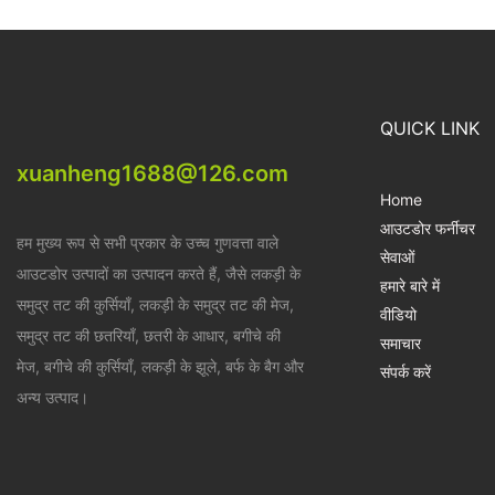
QUICK LINK
xuanheng1688@126.com
Home
आउटडोर फर्नीचर
हम मुख्य रूप से सभी प्रकार के उच्च गुणवत्ता वाले
सेवाओं
आउटडोर उत्पादों का उत्पादन करते हैं, जैसे लकड़ी के
हमारे बारे में
समुद्र तट की कुर्सियाँ, लकड़ी के समुद्र तट की मेज,
वीडियो
समुद्र तट की छतरियाँ, छतरी के आधार, बगीचे की
समाचार
मेज, बगीचे की कुर्सियाँ, लकड़ी के झूले, बर्फ के बैग और
संपर्क करें
अन्य उत्पाद।