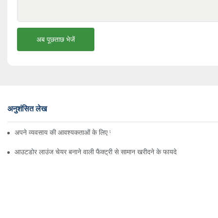
अब पूछताछ भेजें
अनुशंसित लेख
अपने व्यवसाय की आवश्यकताओं के लिए सही बीच अम्ब्रेला वितरक ढूँढना
आउटडोर लाउंज चेयर बनाने वाली फैक्ट्री से सामान खरीदने के फायदे