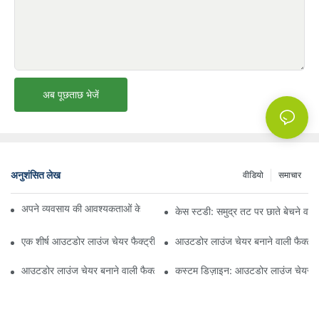
अब पूछताछ भेजें
अनुशंसित लेख
वीडियो
समाचार
अपने व्यवसाय की आवश्यकताओं के लिए सही बीच अम्ब्रेला वितरक ढूँढना
केस स्टडी: समुद्र तट पर छाते बेचने वाल
एक शीर्ष आउटडोर लाउंज चेयर फैक्ट्री से क्या उम्मीद करें
आउटडोर लाउंज चेयर बनाने वाली फैक्ट्री
आउटडोर लाउंज चेयर बनाने वाली फैक्ट्री की गुणवत्ता का मूल्यांकन कैसे करें
कस्टम डिज़ाइन: आउटडोर लाउंज चेयर बन