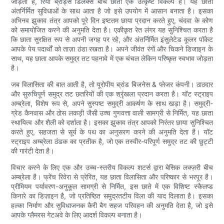
जोड़ता है, रियो ब्रांड्स डिलक्स बीच छाता एक उत्कृष्ट विकल्प है। यह छाता
अंतर्निर्मित सुविधाओं के साथ आता है जो इसे उपयोग में आसान बनाता है। इसका
अभिनव झुकाव तंत्र आपको पूरे दिन इष्टतम छाया प्रदान करते हुए, चंदवा के कोण
को समायोजित करने की अनुमति देता है। एकीकृत रेत लंगर यह सुनिश्चित करता है
कि छाता सुरक्षित रूप से अपनी जगह पर रहे, और अंतर्निर्मित इंसुलेटेड कूलर पॉकेट
आपके पेय पदार्थों को ताज़ा ठंडा रखता है। अपने जीवंत रंगों और चिकने डिजाइन के
साथ, यह छाता आपके समुद्र तट पहनावे में एक चंचल लेकिन परिष्कृत स्वभाव जोड़ता
है।
जब विलासिता की बात आती है, तो यूरोपीय ब्रांड बिजनेस & प्लेजर कंपनी। ठाठदार
और सुरुचिपूर्ण समुद्र तट छतरियों की एक श्रृंखला प्रदान करता है। यॉट स्ट्राइप
अम्ब्रेला, विशेष रूप से, अपने सुस्पष्ट समुद्री आकर्षण के साथ खड़ा है। समुद्री-
ग्रेड कैनवास और ठोस लकड़ी जैसी उच्च गुणवत्ता वाली सामग्री से निर्मित, यह छाता
स्थायित्व और शैली को दर्शाता है। इसका झुकाव तंत्र आपको निरंतर छाया सुनिश्चित
करते हुए, सहजता से सूर्य के पथ का अनुसरण करने की अनुमति देता है। यॉट
स्ट्राइप अम्ब्रेला ठंडक का प्रतीक है, जो एक तस्वीर-परिपूर्ण समुद्र तट की छुट्टी
की गारंटी देता है।
विचार करने के लिए एक और उच्च-स्तरीय विकल्प शटर्स द्वारा बेसिक लक्ज़री बीच
अम्ब्रेला है। फ्रेंच रिवेरा से प्रेरित, यह छाता विलासिता और परिष्कार से भरपूर है।
प्रीमियम पर्यावरण-अनुकूल सामग्री से निर्मित, इस छाते में एक विशिष्ट स्कैलप्ड
किनारे का डिज़ाइन है, जो प्रतिष्ठित समुद्रतटीय विला की याद दिलाता है। इसका
हल्का निर्माण और सुविधाजनक कैरी बैग सहज परिवहन की अनुमति देता है, जो इसे
आपके ग्लैमरस गेटअवे के लिए आदर्श विकल्प बनाता है।