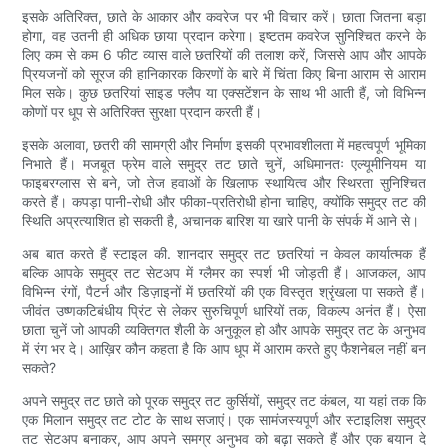
इसके अतिरिक्त, छाते के आकार और कवरेज पर भी विचार करें। छाता जितना बड़ा
होगा, वह उतनी ही अधिक छाया प्रदान करेगा। इष्टतम कवरेज सुनिश्चित करने के
लिए कम से कम 6 फीट व्यास वाले छतरियों की तलाश करें, जिससे आप और आपके
प्रियजनों को सूरज की हानिकारक किरणों के बारे में चिंता किए बिना आराम से आराम
मिल सके। कुछ छतरियां साइड फ्लैप या एक्सटेंशन के साथ भी आती हैं, जो विभिन्न
कोणों पर धूप से अतिरिक्त सुरक्षा प्रदान करती हैं।
इसके अलावा, छतरी की सामग्री और निर्माण इसकी प्रभावशीलता में महत्वपूर्ण भूमिका
निभाते हैं। मजबूत फ्रेम वाले समुद्र तट छाते चुनें, अधिमानतः एल्यूमीनियम या
फाइबरग्लास से बने, जो तेज हवाओं के खिलाफ स्थायित्व और स्थिरता सुनिश्चित
करते हैं। कपड़ा पानी-रोधी और फीका-प्रतिरोधी होना चाहिए, क्योंकि समुद्र तट की
स्थिति अप्रत्याशित हो सकती है, अचानक बारिश या खारे पानी के संपर्क में आने से।
अब बात करते हैं स्टाइल की. शानदार समुद्र तट छतरियां न केवल कार्यात्मक हैं
बल्कि आपके समुद्र तट सेटअप में ग्लैमर का स्पर्श भी जोड़ती हैं। आजकल, आप
विभिन्न रंगों, पैटर्न और डिज़ाइनों में छतरियों की एक विस्तृत श्रृंखला पा सकते हैं।
जीवंत उष्णकटिबंधीय प्रिंट से लेकर सुरुचिपूर्ण धारियों तक, विकल्प अनंत हैं। ऐसा
छाता चुनें जो आपकी व्यक्तिगत शैली के अनुकूल हो और आपके समुद्र तट के अनुभव
में रंग भर दे। आख़िर कौन कहता है कि आप धूप में आराम करते हुए फैशनेबल नहीं बन
सकते?
अपने समुद्र तट छाते को पूरक समुद्र तट कुर्सियों, समुद्र तट कंबल, या यहां तक ​​कि
एक मिलान समुद्र तट टोट के साथ सजाएं। एक सामंजस्यपूर्ण और स्टाइलिश समुद्र
तट सेटअप बनाकर, आप अपने समग्र अनुभव को बढ़ा सकते हैं और एक बयान दे