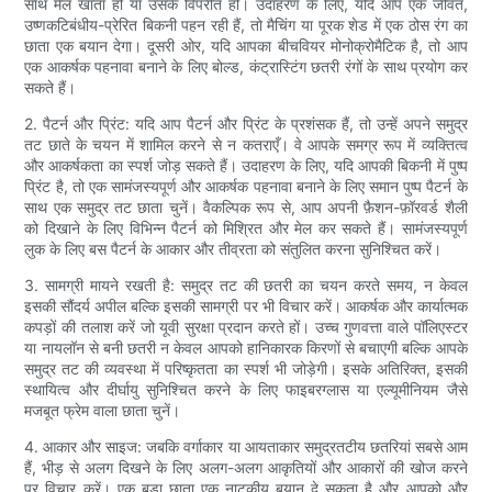
साथ मेल खाता हो या उसके विपरीत हो। उदाहरण के लिए, यदि आप एक जीवंत,
उष्णकटिबंधीय-प्रेरित बिकनी पहन रही हैं, तो मैचिंग या पूरक शेड में एक ठोस रंग का
छाता एक बयान देगा। दूसरी ओर, यदि आपका बीचवियर मोनोक्रोमैटिक है, तो आप
एक आकर्षक पहनावा बनाने के लिए बोल्ड, कंट्रास्टिंग छतरी रंगों के साथ प्रयोग कर
सकते हैं।
2. पैटर्न और प्रिंट: यदि आप पैटर्न और प्रिंट के प्रशंसक हैं, तो उन्हें अपने समुद्र
तट छाते के चयन में शामिल करने से न कतराएँ। वे आपके समग्र रूप में व्यक्तित्व
और आकर्षकता का स्पर्श जोड़ सकते हैं। उदाहरण के लिए, यदि आपकी बिकनी में पुष्प
प्रिंट है, तो एक सामंजस्यपूर्ण और आकर्षक पहनावा बनाने के लिए समान पुष्प पैटर्न के
साथ एक समुद्र तट छाता चुनें। वैकल्पिक रूप से, आप अपनी फ़ैशन-फ़ॉरवर्ड शैली
को दिखाने के लिए विभिन्न पैटर्न को मिश्रित और मेल कर सकते हैं। सामंजस्यपूर्ण
लुक के लिए बस पैटर्न के आकार और तीव्रता को संतुलित करना सुनिश्चित करें।
3. सामग्री मायने रखती है: समुद्र तट की छतरी का चयन करते समय, न केवल
इसकी सौंदर्य अपील बल्कि इसकी सामग्री पर भी विचार करें। आकर्षक और कार्यात्मक
कपड़ों की तलाश करें जो यूवी सुरक्षा प्रदान करते हों। उच्च गुणवत्ता वाले पॉलिएस्टर
या नायलॉन से बनी छतरी न केवल आपको हानिकारक किरणों से बचाएगी बल्कि आपके
समुद्र तट की व्यवस्था में परिष्कृतता का स्पर्श भी जोड़ेगी। इसके अतिरिक्त, इसकी
स्थायित्व और दीर्घायु सुनिश्चित करने के लिए फाइबरग्लास या एल्यूमीनियम जैसे
मजबूत फ्रेम वाला छाता चुनें।
4. आकार और साइज: जबकि वर्गाकार या आयताकार समुद्रतटीय छतरियां सबसे आम
हैं, भीड़ से अलग दिखने के लिए अलग-अलग आकृतियों और आकारों की खोज करने
पर विचार करें। एक बड़ा छाता एक नाटकीय बयान दे सकता है और आपको और