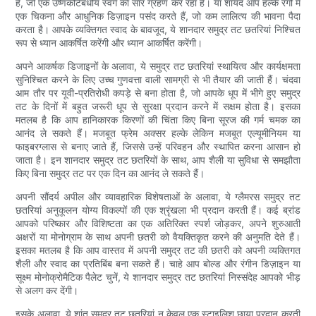
हैं, जो एक उष्णकटिबंधीय स्वर्ग का सार ग्रहण कर रहा है। या शायद आप हल्के रंगों में
एक चिकना और आधुनिक डिज़ाइन पसंद करते हैं, जो कम लालित्य की भावना पैदा
करता है। आपके व्यक्तिगत स्वाद के बावजूद, ये शानदार समुद्र तट छतरियां निश्चित
रूप से ध्यान आकर्षित करेंगी और ध्यान आकर्षित करेंगी।
अपने आकर्षक डिजाइनों के अलावा, ये समुद्र तट छतरियां स्थायित्व और कार्यक्षमता
सुनिश्चित करने के लिए उच्च गुणवत्ता वाली सामग्री से भी तैयार की जाती हैं। चंदवा
आम तौर पर यूवी-प्रतिरोधी कपड़े से बना होता है, जो आपके धूप में भीगे हुए समुद्र
तट के दिनों में बहुत जरूरी धूप से सुरक्षा प्रदान करने में सक्षम होता है। इसका
मतलब है कि आप हानिकारक किरणों की चिंता किए बिना सूरज की गर्म चमक का
आनंद ले सकते हैं। मजबूत फ्रेम अक्सर हल्के लेकिन मजबूत एल्यूमीनियम या
फाइबरग्लास से बनाए जाते हैं, जिससे उन्हें परिवहन और स्थापित करना आसान हो
जाता है। इन शानदार समुद्र तट छतरियों के साथ, आप शैली या सुविधा से समझौता
किए बिना समुद्र तट पर एक दिन का आनंद ले सकते हैं।
अपनी सौंदर्य अपील और व्यावहारिक विशेषताओं के अलावा, ये ग्लैमरस समुद्र तट
छतरियां अनुकूलन योग्य विकल्पों की एक श्रृंखला भी प्रदान करती हैं। कई ब्रांड
आपको परिष्कार और विशिष्टता का एक अतिरिक्त स्पर्श जोड़कर, अपने शुरुआती
अक्षरों या मोनोग्राम के साथ अपनी छतरी को वैयक्तिकृत करने की अनुमति देते हैं।
इसका मतलब है कि आप वास्तव में अपनी समुद्र तट की छतरी को अपनी व्यक्तिगत
शैली और स्वाद का प्रतिबिंब बना सकते हैं। चाहे आप बोल्ड और रंगीन डिज़ाइन या
सूक्ष्म मोनोक्रोमैटिक पैलेट चुनें, ये शानदार समुद्र तट छतरियां निस्संदेह आपको भीड़
से अलग कर देंगी।
इसके अलावा, ये शांत समुद्र तट छतरियां न केवल एक स्टाइलिश छाया प्रदान करती