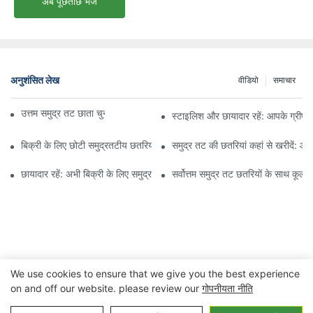
अब पूछताछ भेजें
अनुशंसित लेख
वीडियो
समाचार
उत्तम समुद्र तट छाता चुनने के लिए अंतिम मार्गदर्शिका
स्टाइलिश और छायादार रहें: आपके ग्रीष्म
बिक्री के लिए छोटी समुद्रतटीय छतरियों के साथ अपनी आदर्श छाया ढूंढें
समुद्र तट की छतरियां कहां से खरीदें: 
छायादार रहें: अभी बिक्री के लिए समुद्रतटीय छतरियों की खरीदारी करें
सर्वोत्तम समुद्र तट छतरियों के साथ कूल औ
We use cookies to ensure that we give you the best experience
on and off our website. please review our
गोपनीयता नीति
कॉपीराइट © 2023 निंगबो जुआनहेंग आउटडोर&घरेलू उपकरण कंपनी लिमिटेड |