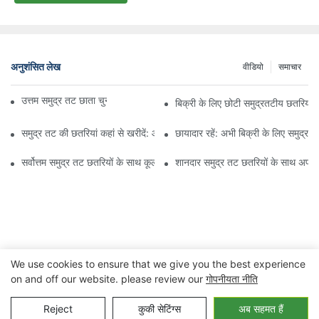
अनुशंसित लेख
वीडियो
समाचार
उत्तम समुद्र तट छाता चुनने के लिए अंतिम मार्गदर्शिका
बिक्री के लिए छोटी समुद्रतटीय छतरियों क
समुद्र तट की छतरियां कहां से खरीदें: आपकी सनशेड आवश्यकताओं के लिए शीर्ष स्टोर
छायादार रहें: अभी बिक्री के लिए समुद्रत
सर्वोत्तम समुद्र तट छतरियों के साथ कूल और स्टाइलिश रहें: धूप से सुरक्षा और स्टाइल 
शानदार समुद्र तट छतरियों के साथ अपने 
We use cookies to ensure that we give you the best experience
on and off our website. please review our
गोपनीयता नीति
कॉपीराइट © 2023 निंगबो जुआनहेंग आउटडोर&घरेलू उपकरण कंपनी लिमिटेड |
Reject
कुकी सेटिंग्स
अब सहमत हैं
गोपनीयता नीति
साइट मैप