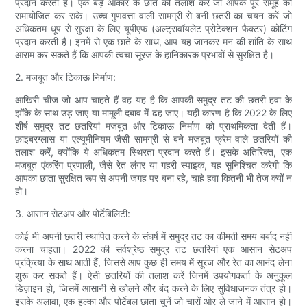
प्रदान करती हैं। एक बड़े आकार के छाते की तलाश करें जो आपके पूरे समूह को
समायोजित कर सके। उच्च गुणवत्ता वाली सामग्री से बनी छतरी का चयन करें जो
अधिकतम धूप से सुरक्षा के लिए यूपीएफ (अल्ट्रावॉयलेट प्रोटेक्शन फैक्टर) कोटिंग
प्रदान करती है। इनमें से एक छाते के साथ, आप यह जानकर मन की शांति के साथ
आराम कर सकते हैं कि आपकी त्वचा सूरज के हानिकारक प्रभावों से सुरक्षित है।
2. मजबूत और टिकाऊ निर्माण:
आखिरी चीज जो आप चाहते हैं वह यह है कि आपकी समुद्र तट की छतरी हवा के
झोंके के साथ उड़ जाए या मामूली दबाव में ढह जाए। यही कारण है कि 2022 के लिए
शीर्ष समुद्र तट छतरियां मजबूत और टिकाऊ निर्माण को प्राथमिकता देती हैं।
फ़ाइबरग्लास या एल्यूमीनियम जैसी सामग्री से बने मजबूत फ्रेम वाले छतरियों की
तलाश करें, क्योंकि ये अधिकतम स्थिरता प्रदान करते हैं। इसके अतिरिक्त, एक
मजबूत एंकरिंग प्रणाली, जैसे रेत लंगर या गहरी स्पाइक, यह सुनिश्चित करेगी कि
आपका छाता सुरक्षित रूप से अपनी जगह पर बना रहे, चाहे हवा कितनी भी तेज क्यों न
हो।
3. आसान सेटअप और पोर्टेबिलिटी:
कोई भी अपनी छतरी स्थापित करने के संघर्ष में समुद्र तट का कीमती समय बर्बाद नहीं
करना चाहता। 2022 की सर्वश्रेष्ठ समुद्र तट छतरियां एक आसान सेटअप
प्रक्रिया के साथ आती हैं, जिससे आप कुछ ही समय में सूरज और रेत का आनंद लेना
शुरू कर सकते हैं। ऐसी छतरियों की तलाश करें जिनमें उपयोगकर्ता के अनुकूल
डिज़ाइन हो, जिसमें आसानी से खोलने और बंद करने के लिए सुविधाजनक तंत्र हो।
इसके अलावा, एक हल्का और पोर्टेबल छाता चुनें जो चारों ओर ले जाने में आसान हो।