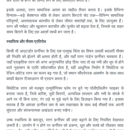
और शांति के क्षणों का आनंद लेने के लिए आमंत्रित करता है।
इसके अलावा, रतन सामाजिक आराम का माहौल तैयार करता है। इसके विभिन्न
विन्यास—बड़े सेक्शनल सोफ़े से लेकर अंतरंग बिस्टरो सेट तक—विभिन्न सामाजिक
परिदृश्यों, आरामदायक बातचीत से लेकर जीवंत समारोहों तक, के लिए उपयुक्त हैं।
रतन की गर्माहट और खुलापन बातचीत और फुर्सत को बढ़ावा देता है, जिससे यह बाहर
समय बिताने के लिए एक आदर्श साथी बन जाता है।
स्थायित्व और मौसम प्रतिरोध
किसी भी आउटडोर फ़र्नीचर के लिए एक प्रमुख चिंता का विषय उसकी बदलती मौसम
की स्थिति को झेलने की क्षमता होती है, और यहाँ रतन गार्डन फ़र्नीचर चमकता है।
जहाँ प्राकृतिक रतन को अगर अनुपचारित छोड़ दिया जाए तो वह नमी और धूप से होने
वाले नुकसान के प्रति संवेदनशील होता है, वहीं आधुनिक निर्माण में सिंथेटिक या
रेज़िन-कोटेड रतन का चलन बढ़ गया है, जो समान सौंदर्यपरक आकर्षण के साथ-साथ
काफ़ी बेहतर टिकाऊपन भी प्रदान करता है।
सिंथेटिक रतन को मज़बूत एल्युमीनियम फ्रेम पर बुने गए पॉलीएथिलीन फाइबर से
बनाया जाता है, जिसे बारिश, यूवी किरणों, अत्यधिक तापमान और नमी के संपर्क में
आने पर भी बिना दरार, रंग उड़े या मुड़े रहने के लिए डिज़ाइन किया गया है। इसका
मतलब है कि आपका फ़र्नीचर कम से कम रखरखाव के साथ कई मौसमों तक अपनी
सुंदरता और संरचनात्मक अखंडता बनाए रखेगा।
उच्च स्थायित्व के बावजूद, रतन फ़र्नीचर की उम्र बढ़ाने के लिए नियमित देखभाल
ज़रूरी है। उपयोग में न होने पर फ़र्नीचर को ढकना, धूल और मलबे को पोंछकर साफ़