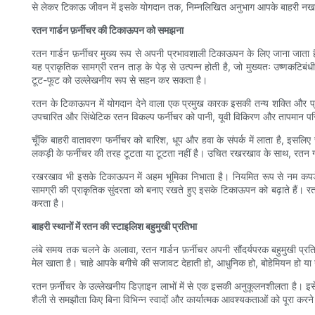
से लेकर टिकाऊ जीवन में इसके योगदान तक, निम्नलिखित अनुभाग आपके बाहरी नखलि
रतन गार्डन फ़र्नीचर की टिकाऊपन को समझना
रतन गार्डन फ़र्नीचर मुख्य रूप से अपनी प्रभावशाली टिकाऊपन के लिए जाना जाता ह
यह प्राकृतिक सामग्री रतन ताड़ के पेड़ से उत्पन्न होती है, जो मुख्यतः उष्णकटिबंधी
टूट-फूट को उल्लेखनीय रूप से सहन कर सकता है।
रतन के टिकाऊपन में योगदान देने वाला एक प्रमुख कारक इसकी तन्य शक्ति औ
उपचारित और सिंथेटिक रतन विकल्प फर्नीचर को पानी, यूवी विकिरण और तापमान परिव
चूँकि बाहरी वातावरण फर्नीचर को बारिश, धूप और हवा के संपर्क में लाता है, इसलिए
लकड़ी के फर्नीचर की तरह टूटता या टूटता नहीं है। उचित रखरखाव के साथ, रतन गा
रखरखाव भी इसके टिकाऊपन में अहम भूमिका निभाता है। नियमित रूप से नम कपड़े 
सामग्री की प्राकृतिक सुंदरता को बनाए रखते हुए इसके टिकाऊपन को बढ़ाते हैं। र
करता है।
बाहरी स्थानों में रतन की स्टाइलिश बहुमुखी प्रतिभा
लंबे समय तक चलने के अलावा, रतन गार्डन फ़र्नीचर अपनी सौंदर्यपरक बहुमुखी प्रत
मेल खाता है। चाहे आपके बगीचे की सजावट देहाती हो, आधुनिक हो, बोहेमियन हो य
रतन फ़र्नीचर के उल्लेखनीय डिज़ाइन लाभों में से एक इसकी अनुकूलनशीलता है। इसे व
शैली से समझौता किए बिना विभिन्न स्वादों और कार्यात्मक आवश्यकताओं को पूरा करने म