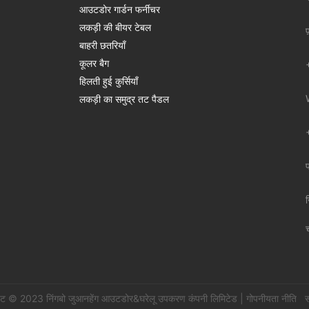
आउटडोर गार्डन फर्नीचर
लकड़ी की बीयर टेबल
फ
बाहरी छतरियाँ
कूलर बैग
हिलती हुई कुर्सियाँ
लकड़ी का समुद्र तट पैडल
इट © 2023 निंगबो जुआनहेंग आउटडोर&घरेलू उपकरण कंपनी लिमिटेड |
गोपनीयता नीति
स