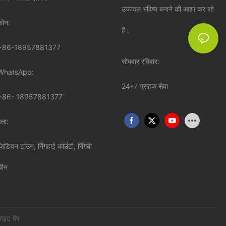
उज्ज्वल भविष्य बनाने की आशा कर रहे
़ोन:
हैं।
+86-18957881377
सोमवार रविवार:
WhatsApp:
24*7 ग्राहक सेवा
+86-
18957881377
पता:
ज़िडियन टाउन, निंगहाई काउंटी, निंगबो
चीन
ाइट मैप