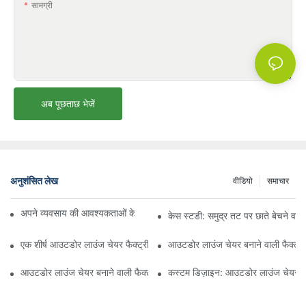
सामग्री
अब पूछताछ भेजें
अनुशंसित लेख
वीडियो
समाचार
अपने व्यवसाय की आवश्यकताओं के लिए सही बीच अम्ब्रेला वितरक ढूँढना
केस स्टडी: समुद्र तट पर छाते बेचने वाल
एक शीर्ष आउटडोर लाउंज चेयर फैक्ट्री से क्या उम्मीद करें
आउटडोर लाउंज चेयर बनाने वाली फैक्ट्री
आउटडोर लाउंज चेयर बनाने वाली फैक्ट्री की गुणवत्ता का मूल्यांकन कैसे करें
कस्टम डिज़ाइन: आउटडोर लाउंज चेयर बन