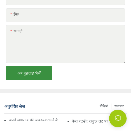
ईमेल
सामग्री
अब पूछताछ भेजें
अनुशंसित लेख
वीडियो
समाचार
अपने व्यवसाय की आवश्यकताओं के लिए सही बीच अम्ब्रेला वितरक ढूँढना
केस स्टडी: समुद्र तट पर छाते बेचने वाल