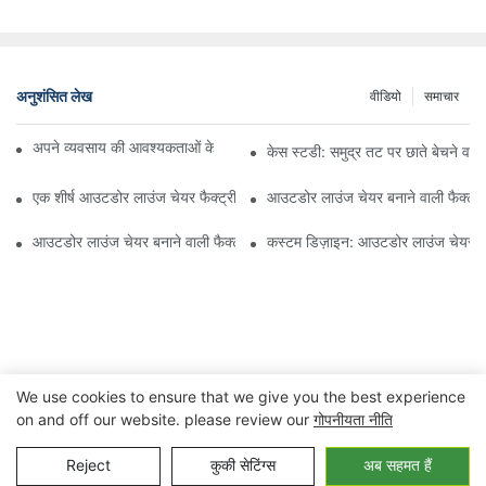
अनुशंसित लेख
वीडियो
समाचार
अपने व्यवसाय की आवश्यकताओं के लिए सही बीच अम्ब्रेला वितरक ढूँढना
केस स्टडी: समुद्र तट पर छाते बेचने वाल
एक शीर्ष आउटडोर लाउंज चेयर फैक्ट्री से क्या उम्मीद करें
आउटडोर लाउंज चेयर बनाने वाली फैक्ट्री
आउटडोर लाउंज चेयर बनाने वाली फैक्ट्री की गुणवत्ता का मूल्यांकन कैसे करें
कस्टम डिज़ाइन: आउटडोर लाउंज चेयर बन
We use cookies to ensure that we give you the best experience
on and off our website. please review our
गोपनीयता नीति
कॉपीराइट © 2023 निंगबो जुआनहेंग आउटडोर&घरेलू उपकरण कंपनी लिमिटेड |
Reject
कुकी सेटिंग्स
अब सहमत हैं
गोपनीयता नीति
साइट मैप