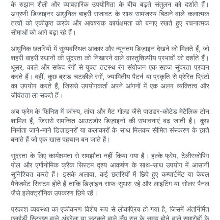
के रुझान शैली और व्यावहारिक उपयोगिता के बीच बढ़ते संतुलन को दर्शाते हैं।
अग्रणी डिजाइनर आधुनिक बाहरी सजावट के साथ सामंजस्य बिठाने वाले कलात्मक
तत्वों को एकीकृत करके और आवश्यक कार्यक्षमता को बनाए रखते हुए रचनात्मक
सीमाओं को आगे बढ़ा रहे हैं।
आधुनिक छतरियों में सुव्यवस्थित आकार और न्यूनतम डिज़ाइन देखने को मिलते हैं, जो
शहरी बाहरी स्थानों की सुंदरता को निखारने वाले वास्तुशिल्पीय प्रभावों को दर्शाते हैं।
धूसर, काले और सफेद रंगों से युक्त तटस्थ रंग संयोजन एक सहज सुंदरता प्रदान
करते हैं। वहीं, कुछ ब्रांड चटकीले रंगों, ज्यामितीय पैटर्न या प्रकृति से प्रेरित प्रिंटों
का उपयोग करते हैं, जिससे उपयोगकर्ता अपने आंगनों में एक अलग व्यक्तित्व और
जीवंतता ला सकते हैं।
अब फ्रेम के फिनिश में कांस्य, तांबा और मैट गोल्ड जैसे पाउडर-कोटेड मेटैलिक टोन
शामिल हैं, जिससे समन्वित आउटडोर डिज़ाइनों की संभावनाएं बढ़ जाती हैं। कुछ
निर्माता जाने-माने डिज़ाइनरों या कलाकारों के साथ मिलकर सीमित संस्करण के छाते
बनाते हैं जो एक खास पहचान बन जाते हैं।
सुंदरता के लिए कार्यक्षमता से समझौता नहीं किया गया है। हल्के फ्रेम, टेलीस्कोपिंग
पोल और एर्गोनोमिक क्रैंक सिस्टम दृश्य आकर्षण के साथ-साथ उपयोग में आसानी
सुनिश्चित करते हैं। इसके अलावा, कई छतरियों में छिपे हुए कम्पार्टमेंट या केबल
मैनेजमेंट सिस्टम होते हैं ताकि डिज़ाइन साफ-सुथरा रहे और लाइटिंग या सोलर पैनल
जैसे इलेक्ट्रॉनिक उपकरण छिपे रहें।
प्रकाश व्यवस्था का एकीकरण विशेष रूप से लोकप्रिय हो गया है, जिसमें अंतर्निर्मित
एलईडी स्ट्रिप्स वाले अंब्रेला या लटकने वाले लैंप रात के समय होने वाले समारोहों के