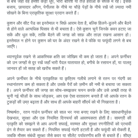
से बचें जहाँ वह हमेशा कड़ी धूप, भारी बारिश या तेज़ हवाओं के संपर्क में रहे। इसके
बजाय, छायादार आँगन, पेर्गोलस के नीचे या चौड़े पेड़ों के नीचे रखें जो ज़्यादा नमी
सोखने के बिना प्राकृतिक सुरक्षा प्रदान करते हैं।
कुशन और सीट पैड का इस्तेमाल न सिर्फ़ आराम देता है, बल्कि हिलने-डुलने और बैठने
से होने वाले अत्यधिक घिसाव से भी बचाता है। ऐसे कुशन चुनें जिनके कवर हटाए जा
सकें और धुल सकें, ताकि बैठने की जगह को साफ़ और ताज़ा रखना आसान हो।
इस्तेमाल न होने पर कुशन को घर के अंदर रखने से वे फीके या फफूंदी लगने से बच
जाएँगे।
ध्यानपूर्वक रखने से आकस्मिक क्षति का जोखिम भी कम हो जाता है। अपने फ़र्नीचर
को उन जगहों से दूर रखें जहाँ भारी पैदल यातायात हो, बगीचे के रसायन हों, या पालतू
जानवर हों जो सतह को खरोंच सकते हैं।
अपने फ़र्नीचर के नीचे प्राकृतिक या कृत्रिम गलीचे लगाने से रतन पर गंदगी का
स्थानांतरण कम हो सकता है और उसके पैरों को ज़मीन की नमी से बचाया जा सकता
है। अपने फ़र्नीचर की जगह का सोच-समझकर चयन करके और उसे अच्छी तरह से
चुनी गई चीज़ों के साथ जोड़कर, आप एक ऐसा वातावरण बनाते हैं जो आपके रतन के
टुकड़ों की उम्र बढ़ाता है और साथ ही आपके बाहरी सौंदर्य को भी निखारता है।
निष्कर्षतः, रतन गार्डन फ़र्नीचर को साल भर नया बनाए रखने के लिए सावधानीपूर्वक
देखभाल, सुरक्षा और एक नियमित दिनचर्या की आवश्यकता होती है। सामग्री की
प्रकृति को समझने से आप अपनी सफाई, मरम्मत और सुरक्षा रणनीतियों को प्रभावी
ढंग से तैयार कर सकते हैं। नियमित सफाई गंदगी हटाती है और फफूंदी को रोकती है,
जबकि मौसम संबंधी सुरक्षा जैसे कवर या सीलेंट पर्यावरणीय क्षति से बचाते हैं। शीघ्र