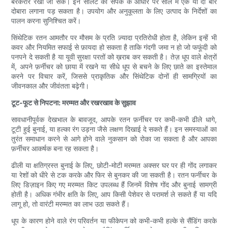
बरकरार रखी जा सके। इन सीलेंट को संपर्क के आधार पर साल में एक या दो बार
दोबारा लगाना पड़ सकता है। उपयोग और अनुकूलता के लिए उत्पाद के निर्देशों का
पालन करना सुनिश्चित करें।
सिंथेटिक रतन आमतौर पर मौसम के प्रति ज़्यादा प्रतिरोधी होता है, लेकिन इन्हें भी
कवर और नियमित सफाई से फ़ायदा हो सकता है ताकि गंदगी जमा न हो जो फफूंदी को
पनपने दे सकती है या यूवी सुरक्षा परतों को ख़राब कर सकती है। तेज़ धूप वाले क्षेत्रों
में, अपने फ़र्नीचर को छाया में रखने या सीधे धूप से बचने के लिए छाते का इस्तेमाल
करने पर विचार करें, जिससे प्राकृतिक और सिंथेटिक दोनों ही सामग्रियों का
जीवनकाल और जीवंतता बढ़ेगी।
टूट-फूट से निपटना: मरम्मत और रखरखाव के सुझाव
सावधानीपूर्वक देखभाल के बावजूद, आपके रतन फ़र्नीचर पर कभी-कभी ढीले धागे,
टूटी हुई बुनाई, या हल्का रंग उड़ना जैसे लक्षण दिखाई दे सकते हैं। इन समस्याओं का
तुरंत समाधान करने से आगे होने वाले नुकसान को रोका जा सकता है और आपका
फ़र्नीचर आकर्षक बना रह सकता है।
ढीली या क्षतिग्रस्त बुनाई के लिए, छोटी-मोटी मरम्मत अक्सर घर पर ही गोंद लगाकर
या रेशों को धीरे से टक करके और फिर से बुनकर की जा सकती है। रतन फर्नीचर के
लिए डिज़ाइन किए गए मरम्मत किट उपलब्ध हैं जिनमें विशेष गोंद और बुनाई सामग्री
होती है। अधिक गंभीर क्षति के लिए, आप किसी पेशेवर से परामर्श ले सकते हैं या यदि
लागू हो, तो वारंटी मरम्मत का लाभ उठा सकते हैं।
धूप के कारण होने वाले रंग परिवर्तन या फीकेपन को कभी-कभी हल्के से सैंडिंग करके