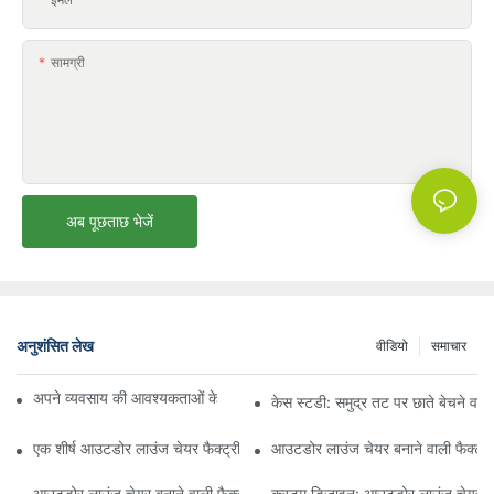
सामग्री
अब पूछताछ भेजें
अनुशंसित लेख
वीडियो
समाचार
अपने व्यवसाय की आवश्यकताओं के लिए सही बीच अम्ब्रेला वितरक ढूँढना
केस स्टडी: समुद्र तट पर छाते बेचने वाल
एक शीर्ष आउटडोर लाउंज चेयर फैक्ट्री से क्या उम्मीद करें
आउटडोर लाउंज चेयर बनाने वाली फैक्ट्री
आउटडोर लाउंज चेयर बनाने वाली फैक्ट्री की गुणवत्ता का मूल्यांकन कैसे करें
कस्टम डिज़ाइन: आउटडोर लाउंज चेयर बन