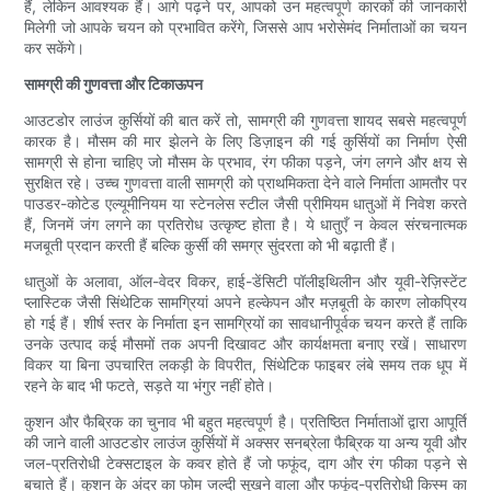
हैं, लेकिन आवश्यक हैं। आगे पढ़ने पर, आपको उन महत्वपूर्ण कारकों की जानकारी
मिलेगी जो आपके चयन को प्रभावित करेंगे, जिससे आप भरोसेमंद निर्माताओं का चयन
कर सकेंगे।
सामग्री की गुणवत्ता और टिकाऊपन
आउटडोर लाउंज कुर्सियों की बात करें तो, सामग्री की गुणवत्ता शायद सबसे महत्वपूर्ण
कारक है। मौसम की मार झेलने के लिए डिज़ाइन की गई कुर्सियों का निर्माण ऐसी
सामग्री से होना चाहिए जो मौसम के प्रभाव, रंग फीका पड़ने, जंग लगने और क्षय से
सुरक्षित रहे। उच्च गुणवत्ता वाली सामग्री को प्राथमिकता देने वाले निर्माता आमतौर पर
पाउडर-कोटेड एल्यूमीनियम या स्टेनलेस स्टील जैसी प्रीमियम धातुओं में निवेश करते
हैं, जिनमें जंग लगने का प्रतिरोध उत्कृष्ट होता है। ये धातुएँ न केवल संरचनात्मक
मजबूती प्रदान करती हैं बल्कि कुर्सी की समग्र सुंदरता को भी बढ़ाती हैं।
धातुओं के अलावा, ऑल-वेदर विकर, हाई-डेंसिटी पॉलीइथिलीन और यूवी-रेज़िस्टेंट
प्लास्टिक जैसी सिंथेटिक सामग्रियां अपने हल्केपन और मज़बूती के कारण लोकप्रिय
हो गई हैं। शीर्ष स्तर के निर्माता इन सामग्रियों का सावधानीपूर्वक चयन करते हैं ताकि
उनके उत्पाद कई मौसमों तक अपनी दिखावट और कार्यक्षमता बनाए रखें। साधारण
विकर या बिना उपचारित लकड़ी के विपरीत, सिंथेटिक फाइबर लंबे समय तक धूप में
रहने के बाद भी फटते, सड़ते या भंगुर नहीं होते।
कुशन और फैब्रिक का चुनाव भी बहुत महत्वपूर्ण है। प्रतिष्ठित निर्माताओं द्वारा आपूर्ति
की जाने वाली आउटडोर लाउंज कुर्सियों में अक्सर सनब्रेला फैब्रिक या अन्य यूवी और
जल-प्रतिरोधी टेक्सटाइल के कवर होते हैं जो फफूंद, दाग और रंग फीका पड़ने से
बचाते हैं। कुशन के अंदर का फोम जल्दी सूखने वाला और फफूंद-प्रतिरोधी किस्म का