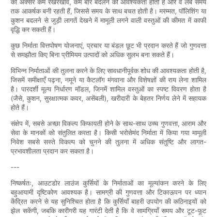
को अक्सर कम रखरखाव, कम बार बदलने की आवश्यकता होती है और वे लंबे समय
तक आकर्षक बनी रहती हैं, जिससे समय के साथ बचत होती है। मरम्मत, पॉलिशिंग या
कुशन बदलने से जुड़ी लागतें देखने में मामूली लगने वाली वस्तुओं की कीमत में काफी
वृद्धि कर सकती हैं।
कुछ निर्माता वित्तपोषण योजनाएं, प्रचार या बंडल छूट भी प्रदान करते हैं जो गुणवत्ता
से समझौता किए बिना प्रीमियम उत्पादों को अधिक सुलभ बना सकते हैं।
विभिन्न निर्माताओं की तुलना करने के लिए सावधानीपूर्वक शोध की आवश्यकता होती है,
जिसमें समीक्षाएँ पढ़ना, नमूने या कैटलॉग मंगवाना और विशेषज्ञों की राय लेना शामिल
है। पारदर्शी मूल्य निर्धारण मॉडल, जिनमें शामिल वस्तुओं का स्पष्ट विवरण होता है
(जैसे, कुशन, सुरक्षात्मक कवर, असेंबली), खरीदारी के बेहतर निर्णय लेने में सहायक
होते हैं।
संक्षेप में, सबसे अच्छा विकल्प किफायती होने के साथ-साथ उच्च गुणवत्ता, आराम और
सेवा के मानकों को संतुलित करता है। किसी भरोसेमंद निर्माता में किया गया मामूली
निवेश सबसे सस्ते विकल्प को चुनने की तुलना में अधिक संतुष्टि और लागत-
प्रभावशीलता प्रदान कर सकता है।
---
निष्कर्षतः, आउटडोर लाउंज कुर्सियों के निर्माताओं का मूल्यांकन करने के लिए
बहुआयामी दृष्टिकोण आवश्यक है। सामग्री की गुणवत्ता और टिकाऊपन पर ध्यान
केंद्रित करने से यह सुनिश्चित होता है कि कुर्सियाँ बाहरी उपयोग की कठिनाइयों को
झेल सकेंगी, जबकि कारीगरी यह गारंटी देती है कि वे सामग्रियाँ समय और टूट-फूट