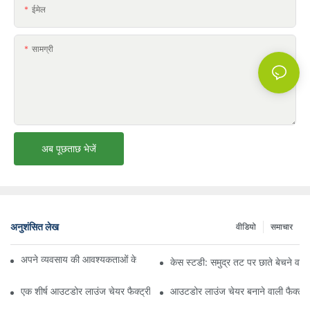
ईमेल
सामग्री
अब पूछताछ भेजें
अनुशंसित लेख
वीडियो
समाचार
अपने व्यवसाय की आवश्यकताओं के लिए सही बीच अम्ब्रेला वितरक ढूँढना
केस स्टडी: समुद्र तट पर छाते बेचने वाल
एक शीर्ष आउटडोर लाउंज चेयर फैक्ट्री से क्या उम्मीद करें
आउटडोर लाउंज चेयर बनाने वाली फैक्ट्री