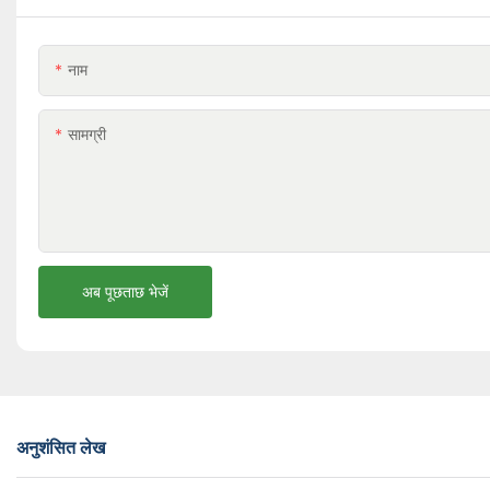
नाम
सामग्री
अब पूछताछ भेजें
अनुशंसित लेख