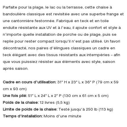
Parfaite pour la plage, le lac ou la terrasse, cette chaise à
bandoulière classique est revisitée avec une superbe frange et
une cantonnière festonnée. Fabriqué en teck et en toile
enduite résistante aux UV et à l'eau, il ajoute confort et style à
n'importe quelle installation de porche ou de plage, puis se
replie pour rester compact lorsqu'il n'est pas utilisé. Un favori
décontracté, nos paires d'élingues classiques un cadre en
teck élégant avec des tissus résistants aux intempéries – afin
que vous puissiez résister aux éléments avec style, saison
après saison.
Cadre en cours d'utilisation:
31" H x 23" L x 36" P (79 cm x 59
cm x 93 cm)
Une fois plié:
51" L x 24" L x 2" P (130 cm x 61 cm x 5 cm)
Poids de la chaise:
12 livres (5,5 kg)
Limite de poids de la chaise:
Testé jusqu'à 250 lb (113 kg)
Temps d'installation:
Moins d'une minute