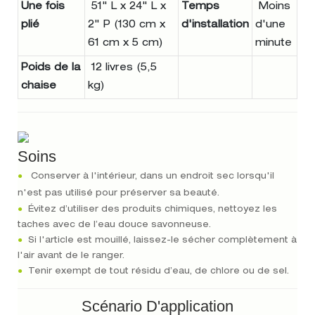
Une fois
51" L x 24" L x
Temps
Moins
plié
2" P (130 cm x
d'installation
d'une
61 cm x 5 cm)
minute
Poids de la
12 livres (5,5
chaise
kg)
Soins
●
Conserver à l'intérieur, dans un endroit sec lorsqu'il
n'est pas utilisé pour préserver sa beauté.
●
Évitez d’utiliser des produits chimiques, nettoyez les
taches avec de l’eau douce savonneuse.
●
Si l'article est mouillé, laissez-le sécher complètement à
l'air avant de le ranger.
●
Tenir exempt de tout résidu d’eau, de chlore ou de sel.
Scénario D'application