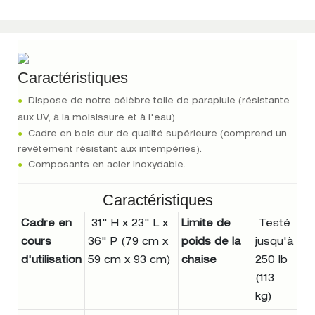
Caractéristiques
●
Dispose de notre célèbre toile de parapluie (résistante
aux UV, à la moisissure et à l'eau).
●
Cadre en bois dur de qualité supérieure (comprend un
revêtement résistant aux intempéries).
●
Composants en acier inoxydable.
Caractéristiques
Cadre en
31" H x 23" L x
Limite de
Testé
cours
36" P (79 cm x
poids de la
jusqu'à
d'utilisation
59 cm x 93 cm)
chaise
250 lb
(113
kg)