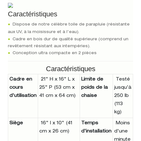
Caractéristiques
●
Dispose de notre célèbre toile de parapluie (résistante
aux UV, à la moisissure et à l'eau).
●
Cadre en bois dur de qualité supérieure (comprend un
revêtement résistant aux intempéries).
●
Conception ultra compacte en 2 pièces
Caractéristiques
Cadre en
21" H x 16" L x
Limite de
Testé
cours
25" P (53 cm x
poids de la
jusqu'à
d'utilisation
41 cm x 64 cm)
chaise
250 lb
(113
kg)
Siège
16" l x 10" (41
Temps
Moins
cm x 26 cm)
d'installation
d'une
minute