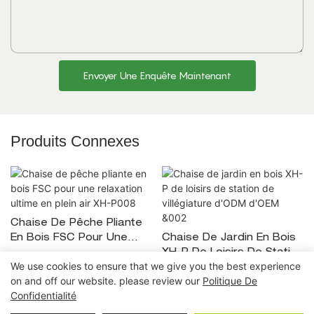
Envoyer Une Enquête Maintenant
Produits Connexes
Chaise De Pêche Pliante
En Bois FSC Pour Une
Chaise De Jardin En Bois
Relaxation Ultime En Plein
XH-P De Loisirs De Station
We use cookies to ensure that we give you the best experience
Air XH-P008
De Villégiature D'ODM
on and off our website. please review our
Politique De
D'OEM &002
Confidentialité
Copyright © 2026 Ningbo Xuanheng extérieur&Appareils
électroménagers Co., Ltd. -
lfisher.com
|
Politique de