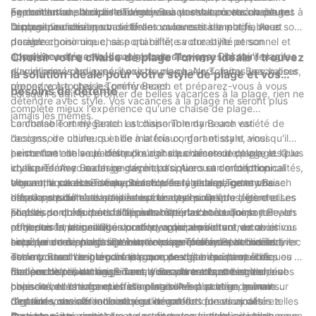
permettant de l'emporter avec vous partout où vos aventures à
exposition au soleil, à l'eau salée ou au sable, cette chaise est
également une touche d'élégance à vos vacances à la plage.
En conclusion, la chaise Tommy Beach est sans aucun doute
la plage vous mènent.
conçue pour durer, vous offrant un investissement fiable et
Disponible dans une variété de couleurs et de motifs, vous
l'accessoire idéal pour de belles vacances à la plage. Avec son
durable.
pouvez choisir une chaise qui reflète votre style personnel et
design ergonomique, sa portabilité, sa durabilité et son
complète votre esthétique globale de plage. Des teintes unies
apparence élégante, il coche toutes les cases lorsqu'il s'agit
Choisir votre chaise de plage Tommy idéale : trouvez
aux imprimés ludiques, il existe une chaise Tommy Beach pour
d'améliorer votre expérience de plage. Alors, faites vos valises,
la solution idéale pour votre style de plage et vos
répondre à toutes les préférences.
prenez votre chaise Tommy Beach et préparez-vous à vous
besoins de détente
Lorsqu'il s'agit de profiter de belles vacances à la plage, rien ne
détendre avec style. Vos vacances à la plage ne seront plus
complète mieux l'expérience qu'une chaise de plage
jamais les mêmes.
confortable et élégante. La chaise Tommy Beach est
La chaise Tommy Beach est disponible dans une variété de
l'accessoire ultime qui allie à la fois confort et style, vous
designs, de couleurs et de matériaux, garantissant ainsi qu'il
permettant de vous détendre dans les décors de plage les plus
existe une chaise parfaite pour chaque amateur de plage. Que
Le confort est la clé lorsqu’il s’agit de chaises de plage, et la
idylliques. Avec sa large gamme d'options et de fonctionnalités,
vous préfériez un design rayé classique ou un motif tropical
chaise Tommy Beach ne déçoit pas. Avec sa conception
trouver la solution idéale pour votre style de plage et vos
vibrant, la chaise Tommy Beach offre une large gamme
ergonomique et ses caractéristiques réglables, cette chaise
Une autre caractéristique notable de la chaise Tommy Beach
besoins de détente n'a jamais été aussi simple.
d'options pour s'adapter à tous les styles. De plus, les chaises
offre la position assise idéale pour des heures de détente. Les
est sa portabilité. La chaise est conçue pour être légère et
sont disponibles dans différents matériaux tels que la toile, le
chaises sont équipées d'appuie-tête et d'accoudoirs
pliable, ce qui la rend facile à transporter et à transporter vers
En plus du confort et de la portabilité, la chaise Tommy Beach
polyester et le maillage durable, vous permettant de choisir
rembourrés, assurant un confort optimal pour votre cou et vos
et depuis la plage. Que vous voyagiez en voiture, en avion ou
offre des fonctionnalités pratiques qui améliorent votre
celui qui correspond le mieux à vos préférences de confort.
bras. Le dossier est réglable, vous permettant de vous incliner
simplement à pied jusqu'à votre plage préférée, la chaise
expérience de plage. De nombreuses chaises sont livrées avec
Lorsque vous choisissez votre chaise Tommy Beach idéale, il
et de trouver l'angle parfait pour une détente ultime. Les
Tommy Beach est un compagnon pratique qui peut être
des accessoires intégrés tels que des glacières amovibles ou
est important de prendre en compte vos besoins spécifiques en
chaises disposent également d'un cadre robuste et d'une
facilement plié et rangé dans le sac de transport inclus.
des pochettes de rangement, vous permettant de garder vos
matière de relaxation. Si vous aimez bronzer et bronzer, une
En conclusion, la chaise Tommy Beach est l'accessoire idéal
capacité de charge qui assure stabilité et soutien, même sur
boissons, collations et effets personnels à portée de main.
chaise avec une fonction d'inclinaison à plat et un auvent
pour de belles vacances à la plage. Avec sa large gamme
des surfaces sablonneuses ou inégales.
Certaines chaises incluent également des fonctionnalités telles
réglable vous offrira l'ombre et le confort que vous désirez.
d'options, ses caractéristiques de confort et ses ajouts
que des porte-gobelets et des porte-serviettes, ajoutant une
Pour ceux qui aiment lire ou profiter des activités de plage, une
pratiques, il garantit que vous trouverez la solution idéale pour