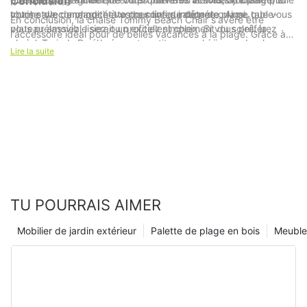
Conclusion
touche de commodité à votre configuration de plage.
chaise avec une pochette pour livres intégrée ou une table-
votre style de plage et vos besoins de détente. Ainsi, que vous
En conclusion, la chaise Tommy Beach Chair s'avère être
plateau amovible serait un excellent choix. Si vous préférez
vous prélassiez, lisiez ou profitiez simplement du soleil, la
l'accessoire idéal pour de belles vacances à la plage. Grâce à
avoir les pieds surélevés, optez pour une chaise avec repose-
chaise Tommy Beach vous garantit une expérience de plage
notre expérience de dix ans dans l'industrie, nous avons réussi
Lire la suite
pieds ou inclinable.
confortable et agréable. Investissez dans cet accessoire de
à créer une chaise qui offre non seulement confort et détente,
plage idéal et rendez vos prochaines vacances à la plage
mais reflète également notre engagement envers la qualité et la
vraiment inoubliables.
durabilité. Que vous vous prélassiez au soleil ou que vous
profitiez d'un livre captivant au bord du rivage, notre chaise
vous assure la plus grande satisfaction et tranquillité. Alors que
nous continuons à explorer de nouvelles possibilités et à
innover dans nos produits, nous sommes convaincus que la
chaise Tommy Beach restera un élément essentiel de
l'escapade parfaite à la plage pour les années à venir. Alors,
asseyez-vous, détendez-vous et laissez la chaise Tommy
TU POURRAIS AIMER
Beach vous transporter dans un état de pur bonheur lors de
vos prochaines vacances à la plage.
Mobilier de jardin extérieur
Palette de plage en bois
Meubles