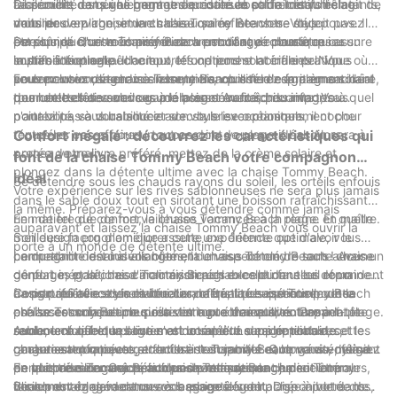
facilement dans vos bagages ou dans le coffre de votre
à la rouille, ce qui lui permet de rester en parfait état même
Disponible dans une gamme de couleurs et de motifs éclatants,
La sécurité est également une priorité absolue lorsqu'il s'agit de
voiture.
dans des environnements d'eau salée intenses. Vous pouvez
vous pouvez choisir une chaise qui reflète votre style
mobilier de plage, et la chaise Tommy Beach ne déçoit pas. Il
être sûr que cette chaise durera pendant de nombreuses
personnel. Que vous préfériez un motif rayé classique ou un
est équipé d'un mécanisme de verrouillage robuste qui assure
De plus, la chaise Tommy Beach est conçue pour être
sorties à la plage.
imprimé tropical audacieux, les options sont infinies. Non
la stabilité et empêche tout effondrement accidentel. Vous
multifonctionnelle. Il comporte une poche latérale pratique où
seulement vous serez à l'aise, mais vous ferez également
pouvez vous détendre en toute tranquillité d'esprit en sachant
vous pouvez ranger vos essentiels, comme de la crème solaire,
En conclusion, la chaise Tommy Beach est le compagnon idéal
tourner les têtes en vous prélassant au bord du rivage.
que cette chaise vous gardera en sécurité, peu importe à quel
des lunettes de soleil ou une boisson rafraîchissante. Vous
pour de belles vacances à la plage. Avec son confort, sa
point vous vous balancez avec la brise océanique.
n'aurez pas à vous soucier de vous lever constamment pour
portabilité, sa durabilité et son style exceptionnels, il coche
récupérer vos affaires ; tout ce dont vous avez besoin sera à
toutes les cases pour un accessoire de plage idéal. Alors,
Confort inégalé : découvrez les caractéristiques qui
portée de main.
prenez votre livre préféré, mettez de la crème solaire et
font de la chaise Tommy Beach votre compagnon
plongez dans la détente ultime avec la chaise Tommy Beach.
idéal
Se détendre sous les chauds rayons du soleil, les orteils enfouis
Votre expérience sur les rives sablonneuses ne sera plus jamais
dans le sable doux tout en sirotant une boisson rafraîchissante :
la même. Préparez-vous à vous détendre comme jamais
rien de tel que de merveilleuses vacances à la plage. Et quelle
En matière de confort, la chaise Tommy Beach règne en maître.
auparavant et laissez la chaise Tommy Beach vous ouvrir la
meilleure façon d'améliorer cette expérience que d'avoir le
Son design ergonomique assure une détente optimale, vous
porte à un monde de détente ultime.
compagnon idéal à vos côtés, la chaise Tommy Beach ! Avec un
permettant de vous allonger et de vous détendre sans aucune
La durabilité est indéniablement un aspect clé de toute chaise
confort inégalé, des caractéristiques exceptionnelles et un
gêne. Les positions d'inclinaison réglables du fauteuil répondent
de plage, et la chaise Tommy Beach excelle dans ce domaine.
design qui allie style et fonctionnalité, la chaise Tommy Beach
à vos préférences individuelles, offrant des options pour se
Construite avec des matériaux de qualité supérieure, cette
La portabilité est une autre caractéristique essentielle de la
est l'accessoire ultime pour votre prochaine aventure à la plage.
prélasser ou faire une sieste en toute tranquillité. L'appui-tête
chaise est conçue pour résister aux éléments, notamment le
chaise Tommy Beach qui la distingue des autres. Pesant
rembourré offre un soutien et un amorti supplémentaires,
sable, le soleil et la brise marine salée. Le cadre robuste et les
seulement quelques livres et dotée d’un design pliable, cette
Aucune chaise de plage n'est complète sans options de
garantissant que votre confort n'est jamais compromis, même
coutures renforcées garantissent durabilité et longévité, faisant
chaise est compacte et facile à transporter. Que vous voyagiez
rangement pratiques, et la chaise Tommy Beach va au-delà de
pendant de longues périodes de relaxation.
de la chaise Tommy Beach un investissement judicieux pour
en voiture ou en avion, la chaise Tommy Beach peut être
ce qui précède. Grâce aux pochettes de rangement latérales,
En plus de ses caractéristiques pratiques, la chaise Tommy
d'innombrables vacances à la plage à venir.
facilement rangée dans vos bagages ou attachée à votre dos,
vous pouvez garder tous vos essentiels de plage à portée de
Beach est également un accessoire élégant. Disponible dans