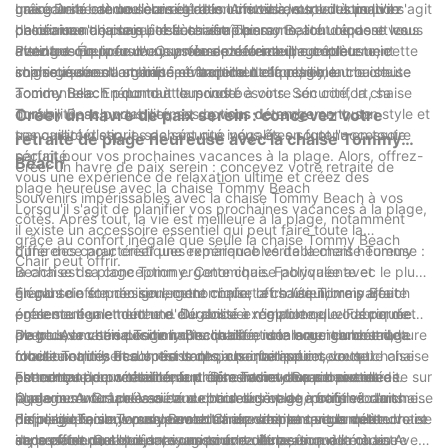
grâce à sa bandoulière réglable. Arriver à votre destination
main. De la crème solaire et des lunettes de soleil à un livre
une gamme de couleurs et de motifs vibrants, vous pouvez
La sécurité est une considération cruciale, surtout lorsqu'il s'agit
balnéaire n'a jamais été aussi simple.
passionnant ou une boisson rafraîchissante, tout ce dont vous
choisir une chaise qui reflète votre personnalité unique et vous
de chaises de plage, et la chaise Tommy Beach dépasse les
avez besoin pour une journée de détente peut être
distingue de la foule. Que vous préfériez une couleur unie
attentes. Équipée d'un système de verrouillage robuste, cette
Pendant que vous vous prélassez au soleil, complètement
soigneusement organisé et facilement accessible.
sophistiquée ou un imprimé tropical ludique, il y a une chaise
chaise assure la stabilité, évitant tout effondrement ou chute
immergé dans l'ambiance tranquille de la plage, la chaise
Tommy Beach pour tout le monde.
accidentelle. En donnant la priorité à votre sécurité, la chaise
Tommy Beach répond à tous vos besoins. Son confort, sa
Tommy Beach vous permet de vous détendre en toute
durabilité, sa portabilité, ses options de rangement, son style et
Créer un havre de paix serein : concevez votre
tranquillité d'esprit, sachant que vous êtes soutenu en toute
ses caractéristiques de sécurité inégalés en font l'accessoire
retraite de plage heureuse avec la chaise Tommy
sécurité.
parfait pour vos prochaines vacances à la plage. Alors, offrez-
Beach
Créer un havre de paix serein : concevez votre retraite de
vous une expérience de relaxation ultime et créez des
plage heureuse avec la chaise Tommy Beach
souvenirs impérissables avec la chaise Tommy Beach à vos
Lorsqu'il s'agit de planifier vos prochaines vacances à la plage,
côtés. Après tout, la vie est meilleure à la plage, notamment
il existe un accessoire essentiel qui peut faire toute la
grâce au confort inégalé que seule la chaise Tommy Beach
différence pour créer une expérience véritablement heureuse :
L’une des caractéristiques remarquables de la chaise Tommy
Chair peut offrir.
la chaise de plage Tommy. Cette chaise polyvalente et
Beach est sa conception ergonomique. Fabriquée avec le plus
élégante offre non seulement confort et soutien, mais ajoute
grand soin et précision, cette chaise offre l’équilibre parfait
En plus de son design ergonomique, la chaise Tommy Beach
également une touche d'élégance à n'importe quel décor de
entre soutien et détente. Du dossier réglable qui vous permet
présente également une durabilité exceptionnelle. Fabriquée
plage. Avec son design impeccable et son souci du détail, la
de trouver votre position d'inclinaison idéale au rembourrage
avec des matériaux de haute qualité, notamment une structure
De plus, la chaise Tommy Beach offre une large gamme de
chaise Tommy Beach est le choix parfait pour ceux qui
moelleux qui berce votre corps, chaque aspect de cette chaise
robuste et des tissus résistants aux intempéries, cette chaise
fonctionnalités et d'options de personnalisation, vous
cherchent à concevoir leur propre havre de paix serein.
est conçu pour votre confort. Dites adieu aux serviettes de
est conçue pour résister aux éléments et durer des années.
permettant de véritablement concevoir votre propre retraite sur
En termes de portabilité, la chaise Tommy Beach excelle
plage inconfortables ou aux chaises de plage fragiles : la chaise
Que vous vous prélassiez au bord du rivage, profitiez d'un
la plage. Avec une variété de couleurs et de motifs vibrants
également. Grâce à sa conception légère et à son mécanisme
de plage Tommy vous permettra de vraiment vous détendre et
pique-nique sur le sable ou admiriez simplement la vue
disponibles, vous pouvez choisir une chaise qui complète votre
de pliage facile, vous pouvez transporter et ranger cette chaise
Enfin, la chaise Tommy Beach Chair n'est pas seulement un
de profiter du soleil dans un confort ultime.
imprenable sur l'océan, vous pouvez être sûr que la chaise
style personnel et ajoute une touche de personnalité à votre
sans effort. Que vous voyagiez en voiture, en avion ou en
accessoire pratique, mais aussi une déclaration de mode. Avec