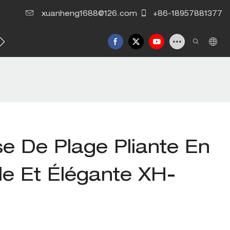
xuanheng1688@126.com
+86-18957881377
o
Nouvelles
Nous contacter
se De Plage Pliante En
e Et Élégante XH-