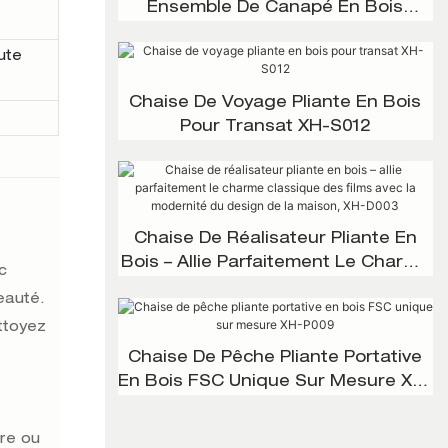
Ensemble De Canapé En Bois
D'acacia 5 Places XH-G001
ute
Chaise De Voyage Pliante En Bois
Pour Transat XH-S012
Chaise De Réalisateur Pliante En
Bois – Allie Parfaitement Le Charme
c
Classique Des Films Avec La
beauté.
Modernité Du Design De La Maison,
ettoyez
XH-D003
Chaise De Pêche Pliante Portative
En Bois FSC Unique Sur Mesure XH-
P009
ore ou