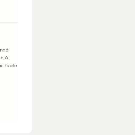
onné
se à
c facile