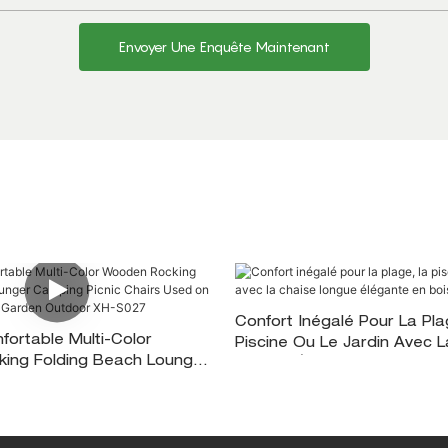
Envoyer Une Enquête Maintenant
Confort Inégalé Pour La Pla
ortable Multi-Color
Piscine Ou Le Jardin Avec 
ing Folding Beach Lounger
Longue Élégante En Bois X
ic Chairs Used On Picnic
arden Outdoor XH-S027