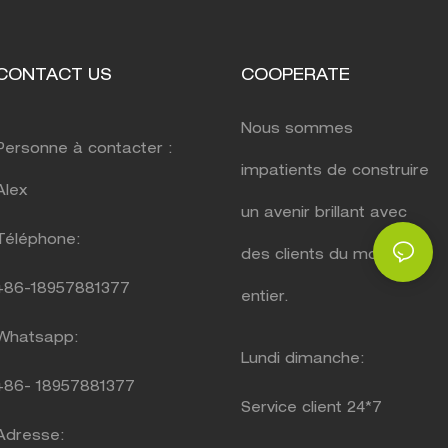
CONTACT US
COOPERATE
Nous sommes
Personne à contacter :
impatients de construire
Alex
un avenir brillant avec
Téléphone:
des clients du monde
+86-18957881377
entier.
Whatsapp:
Lundi dimanche:
+86-
18957881377
Service client 24*7
Adresse: