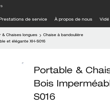
rs
Prestations de service
À propos de nous
Vidé
r & Chaises longues
Chaise à bandoulière
ble et élégante XH-S016
Portable & Chai
Bois Imperméabl
S016