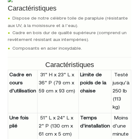
Caractéristiques
●
Dispose de notre célèbre toile de parapluie (résistante
aux UV, à la moisissure et à l'eau).
●
Cadre en bois dur de qualité supérieure (comprend un
revêtement résistant aux intempéries).
●
Composants en acier inoxydable.
Caractéristiques
Cadre en
31" H x 23" L x
Limite de
Testé
cours
36" P (79 cm x
poids de la
jusqu'à
d'utilisation
59 cm x 93 cm)
chaise
250 lb
(113
kg)
Une fois
51" L x 24" L x
Temps
Moins
plié
2" P (130 cm x
d'installation
d'une
61 cm x 5 cm)
minute