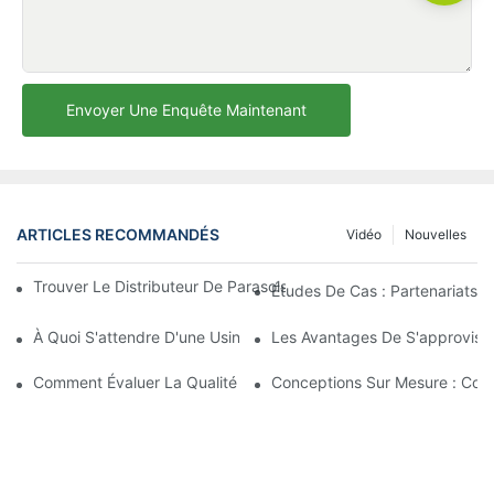
Envoyer Une Enquête Maintenant
ARTICLES RECOMMANDÉS
Vidéo
Nouvelles
Trouver Le Distributeur De Parasols De Plage Idéal Pour Votre E
Études De Cas : Partenariats 
À Quoi S'attendre D'une Usine De Chaises Longues D'extérieur 
Les Avantages De S'approvisio
Comment Évaluer La Qualité D'une Usine De Chaises Longues D'
Conceptions Sur Mesure : Coll